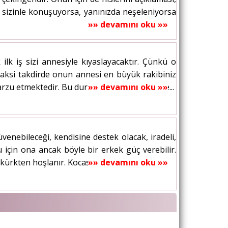
k sizinle konuşuyorsa, yanınızda neşeleniyorsa
»» devamını oku »»
lk iş sizi annesiyle kıyaslayacaktır. Çünkü o
 aksi takdirde onun annesi en büyük rakibiniz
eş arzu etmektedir. Bu durumda onun annesiyle...
»» devamını oku »»
enebileceği, kendisine destek olacak, iradeli,
u için ona ancak böyle bir erkek güç verebilir.
 kürkten hoşlanır. Kocasının cömert...
»» devamını oku »»