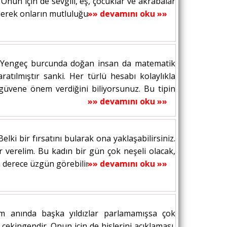
. Onun için de sevgili, eş, çocuklar ve akrabalar
derek onların mutluluğunu sağlamaya...
»» devamını oku »»
r. Yengeç burcunda doğan insan da matematik
tılmıştır sanki. Her türlü hesabı kolaylıkla
güvene önem verdiğini biliyorsunuz. Bu tipin
»» devamını oku »»
ki bir fırsatını bularak ona yaklaşabilirsiniz.
r verelim. Bu kadın bir gün çok neşeli olacak,
 derece üzgün görebilir ve başına bir...
»» devamını oku »»
 anında başka yıldızlar parlamamışsa çok
çekingendir. Onun için de hislerini açıklaması,