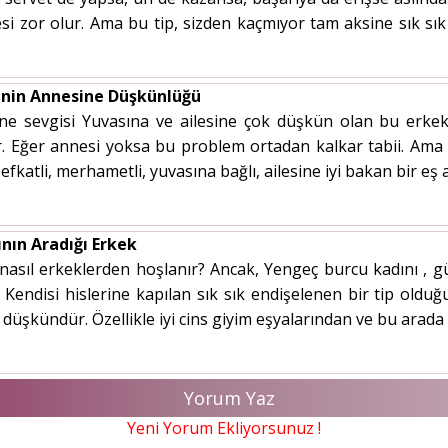
esi zor olur. Ama bu tip, sizden kaçmıyor tam aksine sık sı
inin Annesine Düşkünlüğü
e sevgisi Yuvasına ve ailesine çok düşkün olan bu erkek i
r. Eğer annesi yoksa bu problem ortadan kalkar tabii. Ama
 şefkatli, merhametli, yuvasına bağlı, ailesine iyi bakan bir 
nın Aradığı Erkek
asıl erkeklerden hoşlanır? Ancak, Yengeç burcu kadını , güv
. Kendisi hislerine kapılan sık sık endişelenen bir tip olduğ
 düşkündür. Özellikle iyi cins giyim eşyalarından ve bu arada
Yorum Yaz
Yeni Yorum Ekliyorsunuz !