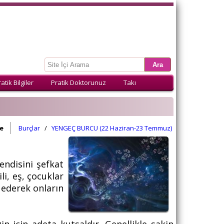
atik Bilgiler
Pratik Doktorunuz
Takı
e
Burçlar
/
YENGEÇ BURCU (22 Haziran-23 Temmuz)
endisini şefkat
li, eş, çocuklar
 ederek onların