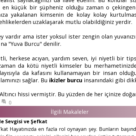
alist sayılacağınızı da ilave edelim. Bu konular siz
 en küçük bir şüpheniz olduğu zaman o çekingenl
rınıza yakalanan kimsenin de kolay kolay kurtulma
ehlikelerden uzaklaşarak mutlu olabildiğiniz yerdir.
y vardır ama ister yoksul ister zengin olan yuvanızı
na "Yuva Burcu" denilir.
, herkese acıyan, yardım seven, iyi niyetli bir tips
aman da kötü niyetli kimseler bu merhametinizden
yısıyla da kafasını kullanamayan bir insan olduğ
lamınızı sağlar. Bu
ikizler burcu
insanındaki gibi dikk
Altıncı hissi vermiştir. Bu yüzden de her içinize doğ
0
İlgili Makaleler
e Sevgisi ve Şefkat
at Hayatınızda en fazla rol oynayan şey. Bunların başında 