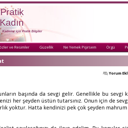
Pratik
Kadın
Kadınlar için Pratik Bilgiler
özler ve Resimler
Güzellik
Ne Yemek Pişirsem
Örgü
Pr
at
Yorum Ekl
nların başında da sevgi gelir. Genellikle bu sevgi k
ailenizi her şeyden üstün tutarsınız. Onun için de sevgi
rlık yoktur. Hatta kendinizi pek çok şeyden mahrum