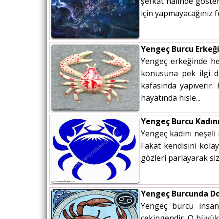
şefkat halinde gösteri
için yapmayacağınız 
Yengeç Burcu Erkeğ
Yengeç erkeğinde he
konusuna pek ilgi du
kafasında yapıverir
hayatında hisle...
Yengeç Burcu Kadın
Yengeç kadını neşeli 
Fakat kendisini kolay
gözleri parlayarak siz
Yengeç Burcunda D
Yengeç burcu insan
çekingendir. O büyük 