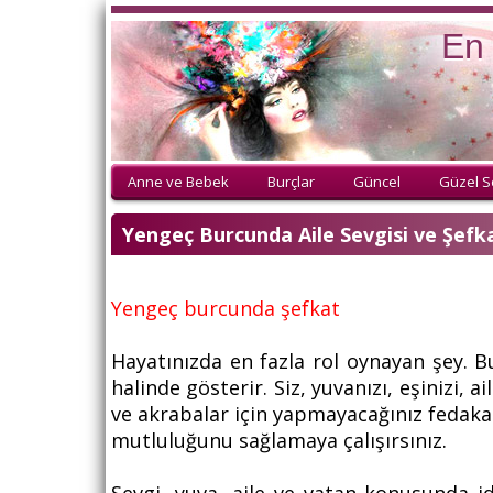
En 
Anne ve Bebek
Burçlar
Güncel
Güzel S
Yengeç Burcunda Aile Sevgisi ve Şefk
Yengeç burcunda şefkat
Hayatınızda en fazla rol oynayan şey. Bu
halinde gösterir. Siz, yuvanızı, eşinizi, 
ve akrabalar için yapmayacağınız fedaka
mutluluğunu sağlamaya çalışırsınız.