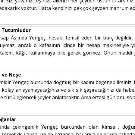
r. Siz, yuvanızı, eşinizi, ailenizi her şeyden üstün tutarsınız
fedakarlık yoktur. Hatta kendinizi pek çok şeyden mahrum e
i Tutumludur
sap Aslında Yengeç, hesabı temsil eden bir burç değildi
ymaz, ancak o kafasının içinde bir hesap makinesiyle yara
. Kalem, kâğıt kullanmaya bile gerek görmez. Onun maddi 
ı ve Neşe
midir Yengeç burcunda doğmuş bir kadını beğenebilirsiniz. Bel
 kolay anlayamayacağınızı ve sık sık şaşıracağınızı da habe
e türlü eğlenceli şeyler anlatacaktır. Ama ertesi gün onu son
oğanlar
ında çekingenlik Yengeç burcundan olan kimse , doğum
servet de yapsa, ün de kazansa, başarıya da erişse aslında 