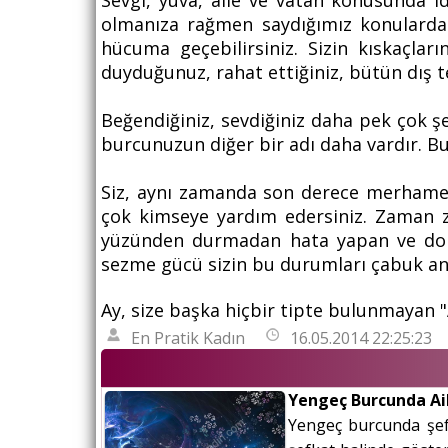
Sevgi, yuva, aile ve vatan konusunda ide
olmanıza rağmen saydığımız konularda
hücuma geçebilirsiniz. Sizin kıskaçla
duyduğunuz, rahat ettiğiniz, bütün dış t
Beğendiğiniz, sevdiğiniz daha pek çok şe
burcunuzun diğer bir adı daha vardır. Bu
Siz, aynı zamanda son derece merhametli
çok kimseye yardım edersiniz. Zaman z
yüzünden durmadan hata yapan ve dola
sezme gücü sizin bu durumları çabuk an
Ay, size başka hiçbir tipte bulunmayan "
En Pratik Kadın
16.05.2014 22:25:23
Yengeç Burcunda Ail
Yengeç burcunda şefk