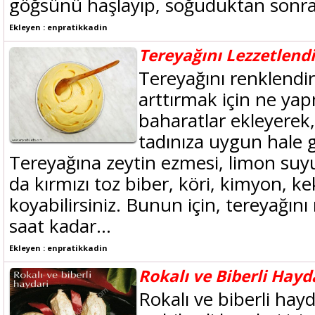
göğsünü haşlayıp, soğuduktan sonra i
Ekleyen : enpratikkadin
Tereyağını Lezzetlend
Tereyağını renklendir
arttırmak için ne yap
baharatlar ekleyerek,
tadınıza uygun hale ge
Tereyağına zeytin ezmesi, limon suy
da kırmızı toz biber, köri, kimyon, ke
koyabilirsiniz. Bunun için, tereyağını
saat kadar...
Ekleyen : enpratikkadin
Rokalı ve Biberli Hayd
Rokalı ve biberli hayda