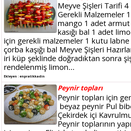
Meyve Şişleri Tarifi 4 
Gerekli Malzemeler 1
mango 1 adet armut 
kasığı bal 1 adet lim
için gerekli malzemeler 1 kutu labne
çorba kaşığı bal Meyve Şişleri Hazırla
iri küp şeklinde doğradıktan sonra şiş
rendelenmiş limon...
Ekleyen : enpratikkadin
Peynir topları
Peynir topları için g
beyaz peynir Pul bi
Çekirdek içi Kavru
Peynir toplarının yapı