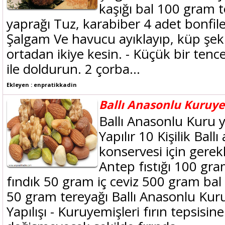
kaşığı bal 100 gram 
yaprağı Tuz, karabiber 4 adet bonfile
Şalgam Ve havucu ayıklayıp, küp şek
ortadan ikiye kesin. - Küçük bir tenc
ile doldurun. 2 çorba...
Ekleyen : enpratikkadin
Ballı Anasonlu Kuruye
Ballı Anasonlu Kuru 
Yapılır 10 Kişilik Bal
konservesi için gere
Antep fıstığı 100 g
fındık 50 gram iç ceviz 500 gram bal
50 gram tereyağı Ballı Anasonlu Kur
Yapılışı - Kuruyemişleri fırın tepsisi