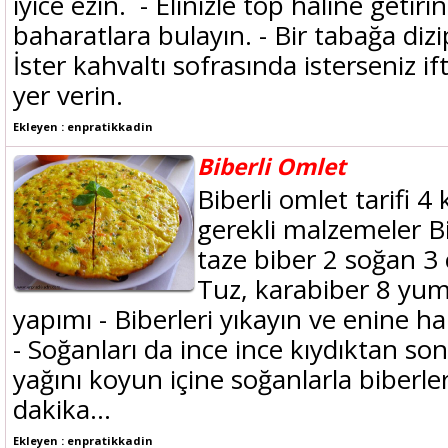
iyice ezin. - Elinizle top haline getirin
baharatlara bulayın. - Bir tabağa dizi
İster kahvaltı sofrasında isterseniz i
yer verin.
Ekleyen : enpratikkadin
Biberli Omlet
Biberli omlet tarifi 4 k
gerekli malzemeler Biri
taze biber 2 soğan 3 
Tuz, karabiber 8 yum
yapımı - Biberleri yıkayın ve enine h
- Soğanları da ince ince kıydıktan so
yağını koyun içine soğanlarla biberler
dakika...
Ekleyen : enpratikkadin