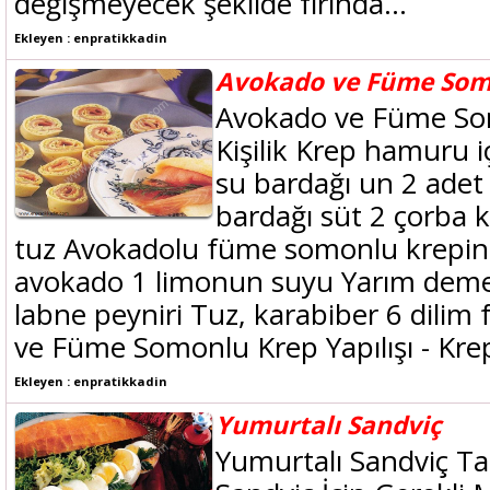
değişmeyecek şekilde fırında...
Ekleyen : enpratikkadin
Avokado ve Füme Som
Avokado ve Füme Som
Kişilik Krep hamuru i
su bardağı un 2 ade
bardağı süt 2 çorba ka
tuz Avokadolu füme somonlu krepin 
avokado 1 limonun suyu Yarım deme
labne peyniri Tuz, karabiber 6 dil
ve Füme Somonlu Krep Yapılışı - Krep
Ekleyen : enpratikkadin
Yumurtalı Sandviç
Yumurtalı Sandviç Tari