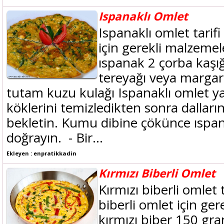
Ispanaklı Omlet
Ispanaklı omlet tarifi
için gerekli malzeme
ıspanak 2 çorba kaş
tereyağı veya margar
tutam kuzu kulağı Ispanaklı omlet ya
köklerini temizledikten sonra dalların
bekletin. Kumu dibine çökünce ıspanakl
doğrayın. - Bir...
Ekleyen : enpratikkadin
Kırmızı Biberli Omlet
Kırmızı biberli omlet ta
biberli omlet için ge
kırmızı biber 150 gr