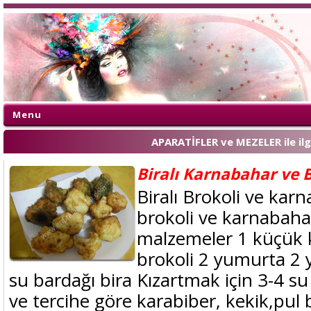
Menu
APARATİFLER ve MEZELER ile ilg
Biralı Karnabahar ve 
Biralı Brokoli ve karn
brokoli ve karnabahar
malzemeler 1 küçük 
brokoli 2 yumurta 2 
su bardağı bira Kızartmak için 3-4 su
ve tercihe göre karabiber, kekik,pul 