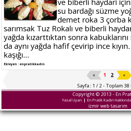
ve biberli haydari iç
su bardağı süzme yoğ
demet roka 3 çorba ka
sarımsak Tuz Rokalı ve biberli haydari 
yağda kızarttıktan sonra kabuklarını 
da aynı yağda hafif çevirip ince kıyın
kaşığı...
Ekleyen : enpratikkadin
«
1
2
»
Sayfa : 1 / 2 - Toplam 38 
Copyright © 2013 - En Prat
Yasal Uyarı
|
En Pratik Kadın Hakkınd
izmir web tasarım