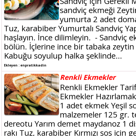
Sandviç İçin Gerekli
sandviç ekmeği Zeyti
yumurta 2 adet domat
Tuz, karabiber Yumurtalı Sandviç Yapı
haşlayın. İnce dilimleyin. - Sandviç 
bölün. İçlerine ince bir tabaka zeyti
Kabuğu soyulup halka şeklinde...
Ekleyen : enpratikkadin
Renkli Ekmekler
Renkli Ekmekler Tarifi
Ekmekler Hazırlamak 
1 adet ekmek Yeşil so
malzemeler 125 gr. 
dereotu Yarım demet maydanoz 1 diş s
rakı Tuz, karabiber Kırmızı sos için 