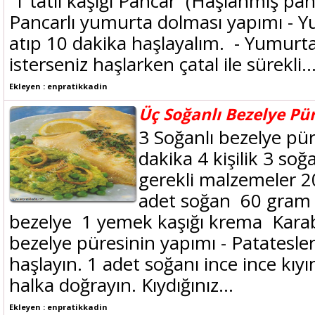
1 tatlı kaşığı Pancar (Haşlanmış pa
Pancarlı yumurta dolması yapımı - Y
atıp 10 dakika haşlayalım. - Yumurta 
isterseniz haşlarken çatal ile sürekli..
Ekleyen : enpratikkadin
Üç Soğanlı Bezelye Pür
3 Soğanlı bezelye pür
dakika 4 kişilik 3 soğ
gerekli malzemeler 
adet soğan 60 gram 
bezelye 1 yemek kaşığı krema Kara
bezelye püresinin yapımı - Patatesle
haşlayın. 1 adet soğanı ince ince kıyın
halka doğrayın. Kıydığınız...
Ekleyen : enpratikkadin