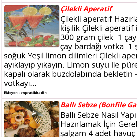
Çilekli Aperatif
Çilekli aperatif Hazır
kişilik Çilekli aperati
300 gram çilek 1 çay
çay bardağı votka 1 
soğuk Yeşil limon dilimleri Çilekli aper
ayıklayıp yıkayın. Limon suyu ile püre
kapalı olarak buzdolabında bekletin
votkayı...
Ekleyen : enpratikkadin
Ballı Sebze (Bonfile G
Ballı Sebze Nasıl Yapıl
Hazırlamak İçin Gere
şalgam 4 adet havuç 