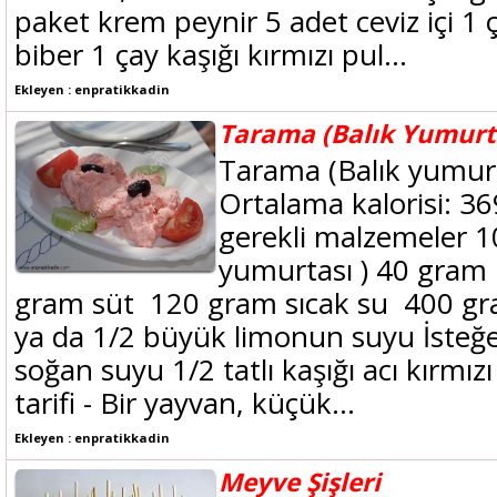
paket krem peynir 5 adet ceviz içi 1 ç
biber 1 çay kaşığı kırmızı pul...
Ekleyen : enpratikkadin
Tarama (Balık Yumurta
Tarama (Balık yumurta
Ortalama kalorisi: 36
gerekli malzemeler 1
yumurtası ) 40 gram 
gram süt 120 gram sıcak su 400 gra
ya da 1/2 büyük limonun suyu İsteğe b
soğan suyu 1/2 tatlı kaşığı acı kırmız
tarifi - Bir yayvan, küçük...
Ekleyen : enpratikkadin
Meyve Şişleri