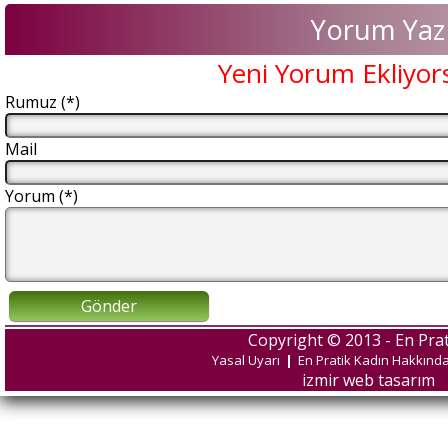
Yorum Yaz
Yeni Yorum Ekliyor
Rumuz (*)
Mail
Yorum (*)
Gönder
Copyright © 2013 - En Prat
Yasal Uyarı
|
En Pratik Kadın Hakkınd
izmir web tasarım