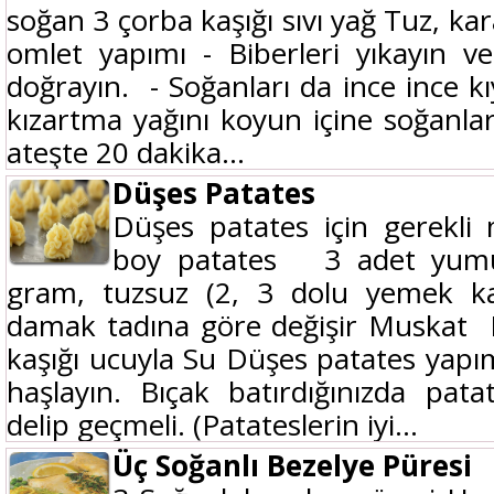
soğan 3 çorba kaşığı sıvı yağ Tuz, ka
omlet yapımı - Biberleri yıkayın v
doğrayın. - Soğanları da ince ince k
kızartma yağını koyun içine soğanlarl
ateşte 20 dakika...
Düşes Patates
Düşes patates için gerekli
boy patates 3 adet yumu
gram, tuzsuz (2, 3 dolu yemek ka
damak tadına göre değişir Muskat 
kaşığı ucuyla Su Düşes patates yapımı
haşlayın. Bıçak batırdığınızda patat
delip geçmeli. (Patateslerin iyi...
Üç Soğanlı Bezelye Püresi