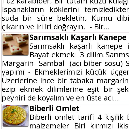
Tuz karabiber, Bir tutam kuzu kulağı
Ispanakların köklerini temizledikte
suda bir süre bekletin. Kumu dibi
çıkarın ve iri iri doğrayın. - Bir...
Sarımsaklı Kaşarlı Kanepe
Sarımsaklı kaşarlı kanepe 
Bayat ekmek 3 dilim Sarımsa
Margarin Sambal (acı biber sosu) S
yapımı - Ekmeklerimizi küçük üçgen
Üzerlerine ince bir tabaka margarin
ezip ekmek dilimlerine eşit bir şe
peyniri de koyalım ve en üste acı...
Biberli Omlet
Biberli omlet tarifi 4 kişilik
malzemeler Biri kırmızı iki