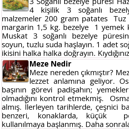
3 Soğanlı bezelye püresi Haz
4 kişilik 3 soğanlı bezel
malzemeler 200 gram patates Tuz
margarin 1,5 kg. bezelye 1 yemek 
Muskat 3 soğanlı bezelye püresini
soyun, tuzlu suda haşlayın. 1 adet soğ
ikisini halka halka doğrayın. Kıydığınız
Meze Nedir
Meze nereden çıkmıştır? Meze
lezzet anlamına geliyor. Os
başının görevi padişahın; yemekler
olmadığını kontrol etmekmiş. Osman
almış. İlerleyen tarihlerde, çeşnici 
benzeri, konaklarda, küçük po
kullanılmaya başlanmış. Daha sonralar