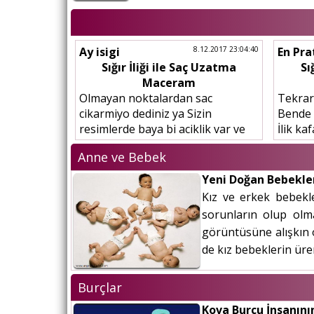
Ay isigi
8.12.2017 23:04:40
En Pra
Sığır İliği ile Saç Uzatma
Sı
Maceram
Olmayan noktalardan sac
Tekrar
cikarmiyo dediniz ya Sizin
Bende 
resimlerde baya bi aciklik var ve
İlik ka
sac cikmis oralardan yani soyle
diyord
Anne ve Bebek
soyliyeyim hani kuzenimin saclari
yılana 
eskiden gurdu dokuldugu...
kalmay
Yeni Doğan Bebekle
Kız ve erkek bebekl
sorunların olup olm
görüntüsüne alışkın
de kız bebeklerin üre
Burçlar
Kova Burcu İnsanını