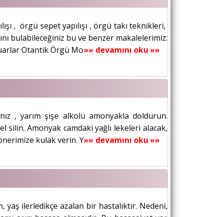
şı , örgü sepet yapılışı , örgü takı teknikleri,
ını bulabileceğiniz bu ve benzer makalelerimiz:
rlar Otantik Örgü Motifleri...
»» devamını oku »»
rsanız , yarım şişe alkolü amonyakla doldurun.
 silin. Amonyak camdaki yağlı lekeleri alacak,
nerimize kulak verin. Yalnız...
»» devamını oku »»
yaş ilerledikçe azalan bir hastalıktır. Nedeni,