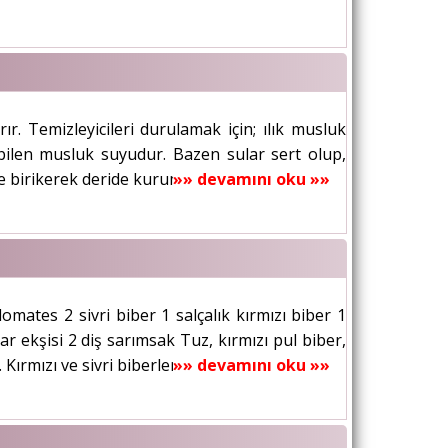
rır. Temizleyicileri durulamak için; ılık musluk
nabilen musluk suyudur. Bazen sular sert olup,
 birikerek deride kuruma ve kaba bir...
»» devamını oku »»
omates 2 sivri biber 1 salçalık kırmızı biber 1
ekşisi 2 diş sarımsak Tuz, kırmızı pul biber,
ırmızı ve sivri biberleri, maydanoz,...
»» devamını oku »»