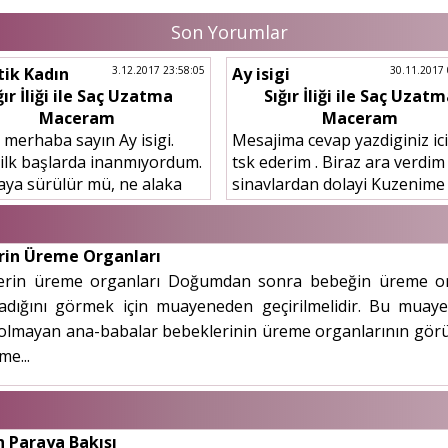
Son Yorumlar
tik Kadın
3.12.2017 23:58:05
Ay isigi
30.11.2017 
ğır İliği ile Saç Uzatma
Sığır İliği ile Saç Uzat
Maceram
Maceram
 merhaba sayın Ay isigi.
Mesajima cevap yazdiginiz ic
ilk başlarda inanmıyordum.
tsk ederim . Biraz ara verdim
faya sürülür mü, ne alaka
sinavlardan dolayi Kuzenime
um ama denize düşen
gosterdim sizin sitenizi gerc
sarılır misali çarem
ilik sac cikariyo mu diye ina
ınca denedim....
onunda...
rin Üreme Organları
erin üreme organları Doğumdan sonra bebeğin üreme orga
adığını görmek için muayeneden geçirilmelidir. Bu muay
 olmayan ana-babalar bebeklerinin üreme organlarının gör
me...
n Paraya Bakışı