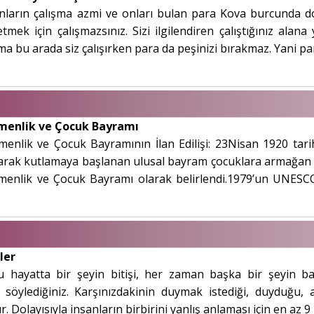
arın çalışma azmi ve onları bulan para Kova burcunda doğ
ek için çalışmazsınız. Sizi ilgilendiren çalıştığınız alana
ma bu arada siz çalışırken para da peşinizi bırakmaz. Yani par
emenlik ve Çocuk Bayramı
enlik ve Çocuk Bayramının İlan Edilişi: 23Nisan 1920 tarihi
rak kutlamaya başlanan ulusal bayram çocuklara armağan e
enlik ve Çocuk Bayramı olarak belirlendi.1979’un UNESCO t
ler
 hayatta bir şeyin bitişi, her zaman başka bir şeyin b
 söylediğiniz. Karşınızdakinin duymak istediği, duyduğu, an
. Dolayısıyla insanların birbirini yanlış anlaması için en az 9 i