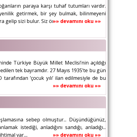
anların paraya karşı tuhaf tutumları vardır.
 yenilik getirmek, bir şey bulmak, bilinmeyeni
a gelip sizi bulur. Siz önem vermeseniz de...
»» devamını oku »»
nde Türkiye Büyük Millet Meclisi’nin açıldığı
dilen tek bayramdır. 27 Mayıs 1935’te bu gün
arafından ‘çocuk yılı’ ilan edilmesiyle de bu
»» devamını oku »»
aşlamasına sebep olmuştur... Düşündüğünüz,
lamak istediği, anladığını sandığı, anladığı...
htimal var....
»» devamını oku »»