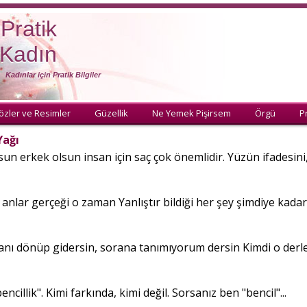
Pratik
Kadın
Kadınlar için Pratik Bilgiler
özler ve Resimler
Güzellik
Ne Yemek Pişirsem
Örgü
Pr
Yağı
un erkek olsun insan için saç çok önemlidir. Yüzün ifadesini,.
anlar gerçeği o zaman Yanlıştır bildiği her şey şimdiye kadar.
anı dönüp gidersin, sorana tanımıyorum dersin Kimdi o derler
cillik". Kimi farkında, kimi değil. Sorsanız ben "bencil"...