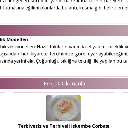
lakta dengeden sorumlu yarım daire kanallarının harekete ka
şıt tutmasına eğilimi olanlarda bulantı, kusma gibi belirtilerde
klik Modelleri
bilezik modelleri Hazır takıların yanında el yapımı bileklik v
çısından her kıyafete tercihimize göre uyarlayabileceğimiz 
asında yerini alır. Çoğunluğu sık iğne tekniği ile yapılan bu tak
En Çok Okunanlar
Terbiyesiz ve Terbiyeli İşkembe Çorbası