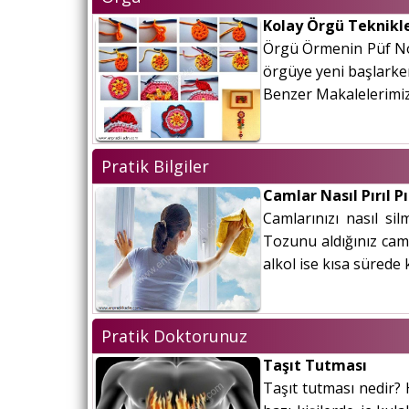
Kolay Örgü Teknikle
Örgü Örmenin Püf Nokta
örgüye yeni başlarken
Benzer Makalelerimiz:
Pratik Bilgiler
Camlar Nasıl Pırıl Pı
Camlarınızı nasıl sil
Tozunu aldığınız cam
alkol ise kısa sürede 
Pratik Doktorunuz
Taşıt Tutması
Taşıt tutması nedir? 