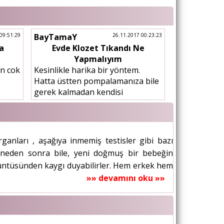
09:51:29
BayTamaY
26.11.2017 00:23:23
ma
Evde Klozet Tıkandı Ne
Yapmalıyım
in cok
Kesinlikle harika bir yöntem.
Hatta üstten pompalamanıza bile
gerek kalmadan kendisi
ekten
vakumluyor. Her ihtimale karşılık
namadi
evinizde mutlaka koli bandı
bulundurun.
nları , aşağıya inmemiş testisler gibi bazı
eneden sonra bile, yeni doğmuş bir bebeğin
üntüsünden kaygı duyabilirler. Hem erkek hem
»» devamını oku »»