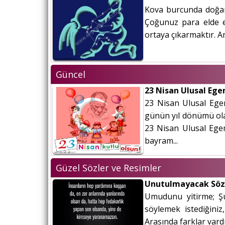
Kova burcunda doğanl
Çoğunuz para elde etm
ortaya çıkarmaktır. A
Güncel
23 Nisan Ulusal Eg
23 Nisan Ulusal Egem
günün yıl dönümü ola
23 Nisan Ulusal Egem
bayram...
Güzel Sözler ve Resimler
Unutulmayacak Söz
Umudunu yitirme; Şu
söylemek istediğiniz,
Arasında farklar vardır