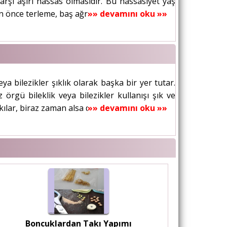
rşı aşırı hassas olmasıdır. Bu hassasiyet yaş
n önce terleme, baş ağrısı ve...
»» devamını oku »»
eya bilezikler şıklık olarak başka bir yer tutar.
örgü bileklik veya bilezikler kullanışı şık ve
ılar, biraz zaman alsa da,...
»» devamını oku »»
Boncuklardan Takı Yapımı