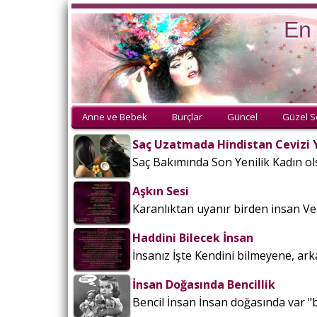
En 
Anne ve Bebek
Burçlar
Güncel
Güzel S
Saç Uzatmada Hindistan Cevizi 
Saç Bakımında Son Yenilik Kadın ols
Aşkın Sesi
Karanlıktan uyanır birden insan Ve 
Haddini Bilecek İnsan
İnsanız İşte Kendini bilmeyene, ark
İnsan Doğasında Bencillik
Bencil İnsan İnsan doğasında var "ben