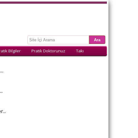
atik Bilgiler
Pratik Doktorunuz
Takı
..
..
...