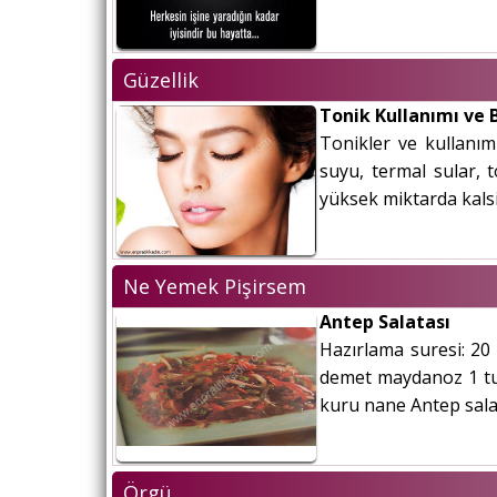
Güzellik
Tonik Kullanımı ve 
Tonikler ve kullanım 
suyu, termal sular, 
yüksek miktarda kalsi
Ne Yemek Pişirsem
Antep Salatası
Hazırlama suresi: 20 
demet maydanoz 1 tut
kuru nane Antep salata
Örgü