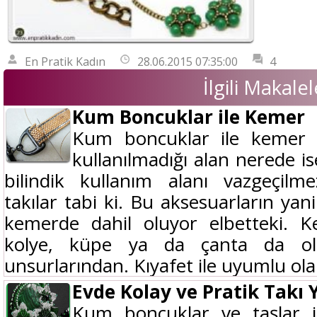
En Pratik Kadın
28.06.2015 07:35:00
4
İlgili Makalel
Kum Boncuklar ile Kemer
Kum boncuklar ile kemer n
kullanılmadığı alan nerede is
bilindik kullanım alanı vazgeçilm
takılar tabi ki. Bu aksesuarların yan
kemerde dahil oluyor elbetteki. K
kolye, küpe ya da çanta da old
unsurlarından. Kıyafet ile uyumlu ola
Evde Kolay ve Pratik Takı 
Kum boncuklar ve taşlar il