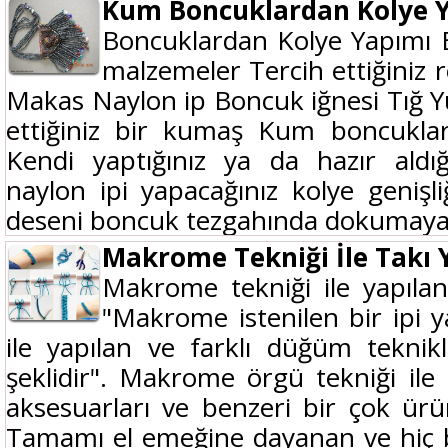
Kum Boncuklardan Kolye 
Boncuklardan Kolye Yapımı B
malzemeler Tercih ettiğiniz
Makas Naylon ip Boncuk iğnesi Tığ Yu
ettiğiniz bir kumaş Kum boncuklar
Kendi yaptığınız ya da hazır aldı
naylon ipi yapacağınız kolye genişliğ
deseni boncuk tezgahında dokumaya.
Makrome Tekniği İle Takı 
Makrome tekniği ile yapılan
"Makrome istenilen bir ipi ya
ile yapılan ve farklı düğüm teknik
şeklidir". Makrome örgü tekniği ile ç
aksesuarları ve benzeri bir çok 
Tamamı el emeğine dayanan ve hiç b