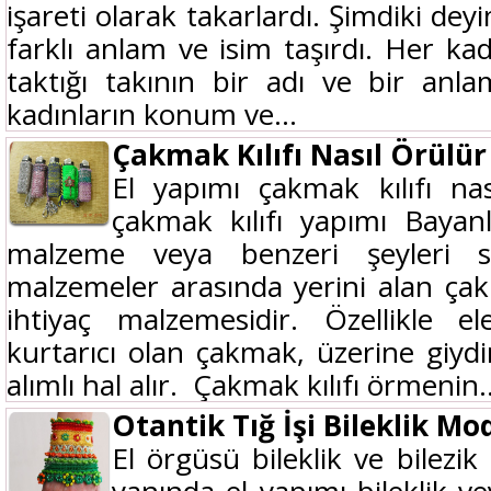
işareti olarak takarlardı. Şimdiki deyi
farklı anlam ve isim taşırdı. Her kad
taktığı takının bir adı ve bir anlam
kadınların konum ve...
Çakmak Kılıfı Nasıl Örülür
El yapımı çakmak kılıfı na
çakmak kılıfı yapımı Bayanl
malzeme veya benzeri şeyleri s
malzemeler arasında yerini alan ça
ihtiyaç malzemesidir. Özellikle el
kurtarıcı olan çakmak, üzerine giydir
alımlı hal alır. Çakmak kılıfı örmenin..
Otantik Tığ İşi Bileklik Mod
El örgüsü bileklik ve bilezik
yanında el yapımı bileklik vey