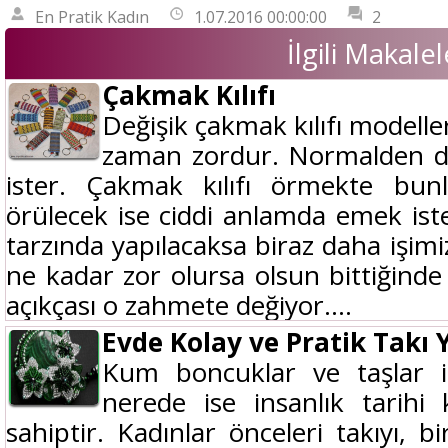
En Pratik Kadın
1.07.2016 00:00:00
2
İlgili Makalel
Çakmak Kılıfı
Değişik çakmak kılıfı modelle
zaman zordur. Normalden da
ister. Çakmak kılıfı örmekte bunl
örülecek ise ciddi anlamda emek iste
tarzında yapılacaksa biraz daha işimi
ne kadar zor olursa olsun bittiğinde 
açıkçası o zahmete değiyor....
Evde Kolay ve Pratik Takı 
Kum boncuklar ve taşlar il
nerede ise insanlık tarihi
sahiptir. Kadınlar önceleri takıyı, b