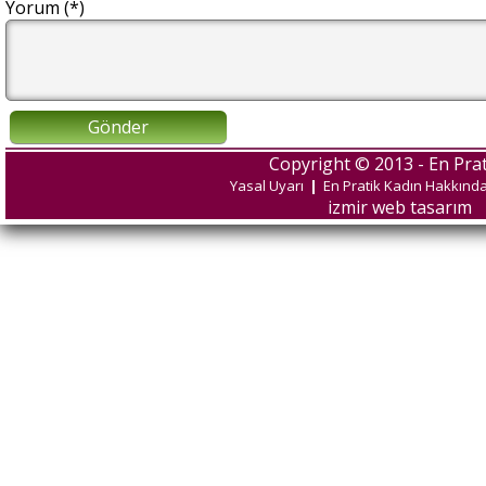
Yorum (*)
Gönder
Copyright © 2013 - En Prat
Yasal Uyarı
|
En Pratik Kadın Hakkınd
izmir web tasarım