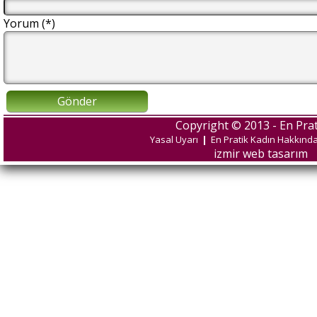
Yorum (*)
Gönder
Copyright © 2013 - En Prat
Yasal Uyarı
|
En Pratik Kadın Hakkınd
izmir web tasarım