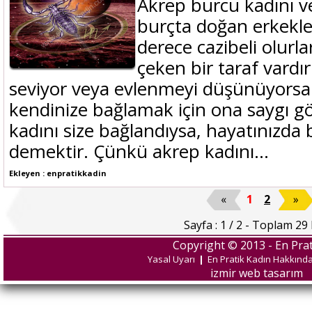
Akrep burcu kadını ve
burçta doğan erkekler
derece cazibeli olurla
çeken bir taraf vardı
seviyor veya evlenmeyi düşünüyorsan
kendinize bağlamak için ona saygı gö
kadını size bağlandıysa, hayatınızda b
demektir. Çünkü akrep kadını...
Ekleyen : enpratikkadin
«
1
2
»
Sayfa : 1 / 2 - Toplam 29 
Copyright © 2013 - En Prat
Yasal Uyarı
|
En Pratik Kadın Hakkınd
izmir web tasarım