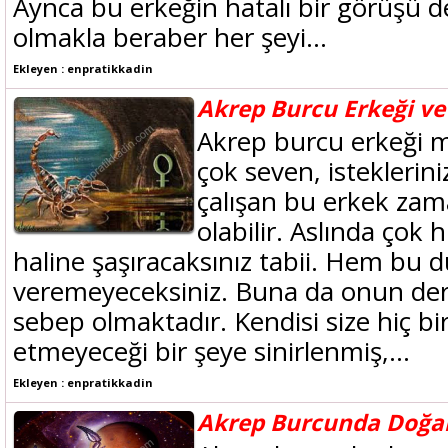
Aynca bu erkeğin hatalı bir görüşü de
olmakla beraber her şeyi...
Ekleyen : enpratikkadin
Akrep Burcu Erkeği v
Akrep burcu erkeği m
çok seven, isteklerin
çalışan bu erkek z
olabilir. Aslında çok 
haline şaşıracaksınız tabii. Hem bu
veremeyeceksiniz. Buna da onun deri
sebep olmaktadır. Kendisi size hiç bi
etmeyeceği bir şeye sinirlenmiş,...
Ekleyen : enpratikkadin
Akrep Burcunda Doğa