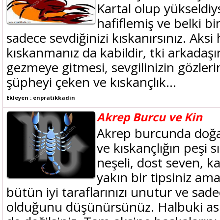
Kartal olup yükseldiy
hafiflemiş ve belki b
sadece sevdiğinizi kıskanırsınız. Aksi
kıskanmanız da kabildir, tki arkadaşı
gezmeye gitmesi, sevgilinizin gözleri
şüpheyi çeken ve kıskançlık...
Ekleyen : enpratikkadin
Akrep Burcu ve Kin
Akrep burcunda doğan
ve kıskançlığın peşi sı
neşeli, dost seven, ka
yakın bir tipsiniz ama
bütün iyi taraflarınızı unutur ve sade
olduğunu düşünürsünüz. Halbuki asl