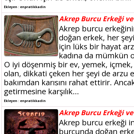
Ekleyen : enpratikkadin
Akrep Burcu Erkeği ve
Akrep burcu erkeğini
doğan erkek, her şeyin
için lüks bir hayat ar
kadına da mümkün ola
O iyi döşenmiş bir ev, yemek, içmek,
olan, dikkati çeken her şeyi de arzu 
bakımdan karısını rahat ettirir. Ancak
getirmesine karşılık...
Ekleyen : enpratikkadin
Akrep Burcu Erkeği ve
Akrep burcu erkeği in
burcunda doğan erkek