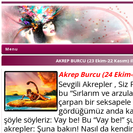
Menu
AKREP BURCU (23 Ekim-22 Kasım) ile
Akrep Burcu (24 Ekim-
Sevgili Akrepler , Siz 
bu “Sırlarım ve arzul
çarpan bir seksapele s
gördüğümüz anda kad
şöyle söyleriz: Vay be! Bu “Vay be!” şun
akrepler: Şuna bakın! Nasıl da kend