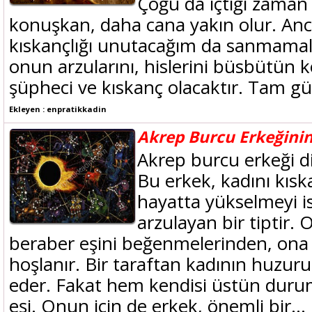
Çoğu da içtiği zaman
konuşkan, daha cana yakın olur. Anc
kıskançlığı unutacağım da sanmamalı
onun arzularını, hislerini büsbütün 
şüpheci ve kıskanç olacaktır. Tam gül
Ekleyen : enpratikkadin
Akrep Burcu Erkeğinin
Akrep burcu erkeği d
Bu erkek, kadını kıs
hayatta yükselmeyi i
arzulayan bir tiptir.
beraber eşini beğenmelerinden, ona
hoşlanır. Bir taraftan kadının huzu
eder. Fakat hem kendisi üstün duru
eşi. Onun için de erkek, önemli bir...