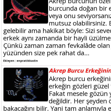
Akrep burcunun özelli
burcunda doğan bir e
veya onu seviyorsan
mutsuz olabilirsiniz.
gelebilir ama hakikat böyle: Sizi se
erkek aynı zamanda bir hayli üzülmen
Çünkü zaman zaman fevkalâde olan b
yüzünden size pek rahat da...
Ekleyen : enpratikkadin
Akrep Burcu Erkeğinin 
Akrep burcu erkeğinin
erkeğin gözleri güzel v
Fakat mesele gözün ye
değildir. Her şeyden 
bakacağını bilir. Yani tam anlamıyla e