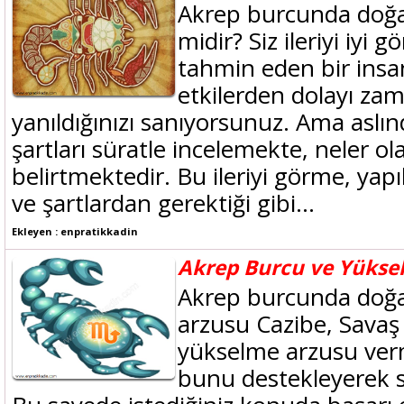
Akrep burcunda doğanl
midir? Siz ileriyi iyi g
tahmin eden bir insans
etkilerden dolayı z
yanıldığınızı sanıyorsunuz. Ama aslın
şartları süratle incelemekte, neler ola
belirtmektedir. Bu ileriyi görme, yap
ve şartlardan gerektiği gibi...
Ekleyen : enpratikkadin
Akrep Burcu ve Yükse
Akrep burcunda doğa
arzusu Cazibe, Savaş y
yükselme arzusu ver
bunu destekleyerek s