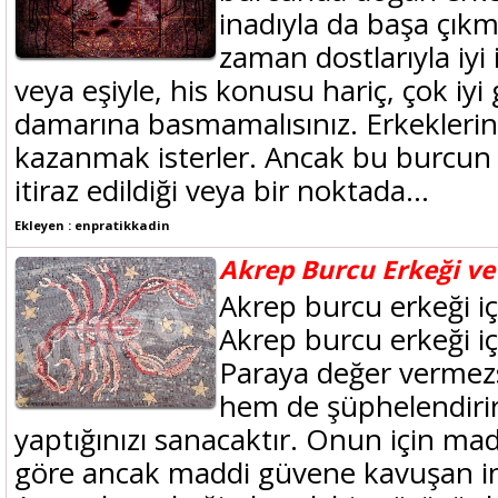
inadıyla da başa çık
zaman dostlarıyla iyi i
veya eşiyle, his konusu hariç, çok iy
damarına basmamalısınız. Erkeklerin
kazanmak isterler. Ancak bu burcun 
itiraz edildiği veya bir noktada...
Ekleyen : enpratikkadin
Akrep Burcu Erkeği ve
Akrep burcu erkeği iç
Akrep burcu erkeği iç
Paraya değer vermezs
hem de şüphelendirir
yaptığınızı sanacaktır. Onun için ma
göre ancak maddi güvene kavuşan ins