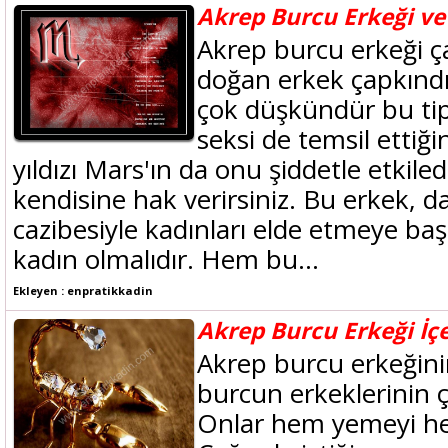
Akrep Burcu Erkeği ve
Akrep burcu erkeği ç
doğan erkek çapkındı
çok düşkündür bu ti
seksi de temsil ettiği
yıldızı Mars'ın da onu şiddetle etkile
kendisine hak verirsiniz. Bu erkek, 
cazibesiyle kadınları elde etmeye ba
kadın olmalıdır. Hem bu...
Ekleyen : enpratikkadin
Akrep Burcu Erkeği İç
Akrep burcu erkeğini
burcun erkeklerinin 
Onlar hem yemeyi he