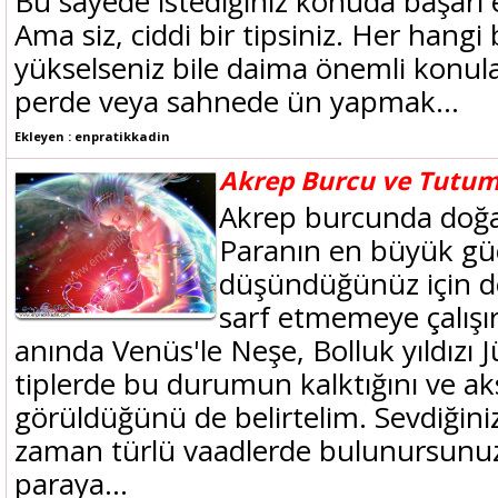
Bu sayede istediğiniz konuda başarı 
Ama siz, ciddi bir tipsiniz. Her hangi
yükselseniz bile daima önemli konula
perde veya sahnede ün yapmak...
Ekleyen : enpratikkadin
Akrep Burcu ve Tutum
Akrep burcunda doğ
Paranın en büyük gü
düşündüğünüz için de 
sarf etmemeye çalışı
anında Venüs'le Neşe, Bolluk yıldızı Jü
tiplerde bu durumun kalktığını ve ak
görüldüğünü de belirtelim. Sevdiğin
zaman türlü vaadlerde bulunursunuz
paraya...