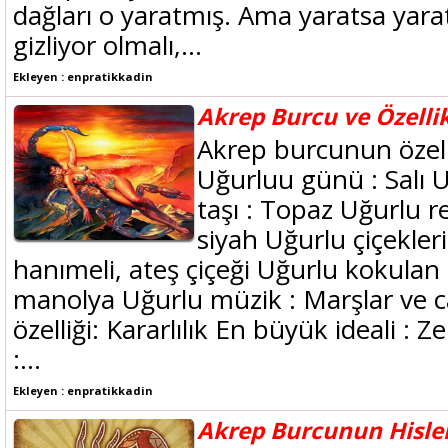
dağları o yaratmış. Ama yaratsa yaratı
gizliyor olmalı,...
Ekleyen : enpratikkadin
Akrep Burcu ve Özellik
Akrep burcunun özelli
Uğurluu günü : Salı U
taşı : Topaz Uğurlu re
siyah Uğurlu çiçekleri 
hanımeli, ateş çiçeği Uğurlu kokulan
manolya Uğurlu müzik : Marşlar ve can
özelliği: Kararlılık En büyük ideali : 
:...
Ekleyen : enpratikkadin
Akrep Burcunun Hisler