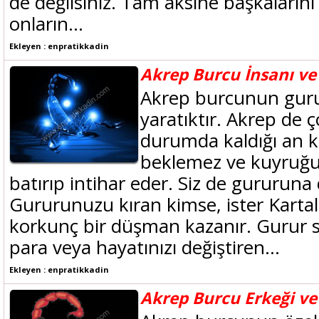
de değilsiniz. Tam aksine başkalarını k
onların...
Ekleyen : enpratikkadin
Akrep Burcu İnsanı ve
Akrep burcunun gurur
yaratıktır. Akrep de
durumda kaldığı an k
beklemez ve kuyruğu
batırıp intihar eder. Siz de gururuna 
Gururunuzu kıran kimse, ister Kartal
korkunç bir düşman kazanır. Gurur si
para veya hayatınızı değiştiren...
Ekleyen : enpratikkadin
Akrep Burcu Erkeği ve 