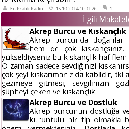
En Pratik Kadın
15.10.2014 10:01:26
1
İlgili Makalel
Akrep Burcu ve Kıskançlık
Akrep burcunda doğanlar k
hem de çok kıskançsınız.
yükseldiyseniz bu kıskançlık hafiflemiş
O zaman sadece sevdiğinizi kıskanırsı
çok şeyi kıskanmanız da kabildir, tki
gezmeye gitmesi, sevgilinizin göz
şüpheyi çeken ve kıskançlık...
Akrep Burcu ve Dostluk
Akrep burcunun dostluğa ver
kuruntulu bir tip olmakla 
önem vermektesiniz. Dostlarla k