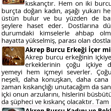
kıskançtır. Hem on iki burcu
burçta doğan kadın, aşağı yukarı her
üstün bulur ve bu yüzden de baş
şeylere haset eder. Dostlarına 
durumdaki kimselerle ahbap olma
hayatta yükselmiş, parası olan dostlarl
Akrep Burcu Erkeği İçer mi
Akrep burcu erkeğinin içki
erkeklerinin çoğu içkiye
yemeyi hem içmeyi severler. Çoğ
neşeli, daha konuşkan, daha cana y
zaman kıskançlığı unutacağım da sa
içki onun arzularını, hislerini büsbü
da şüpheci ve kıskanç olacaktır. Tam 
Akrep Burcu Kadını ve Bekl