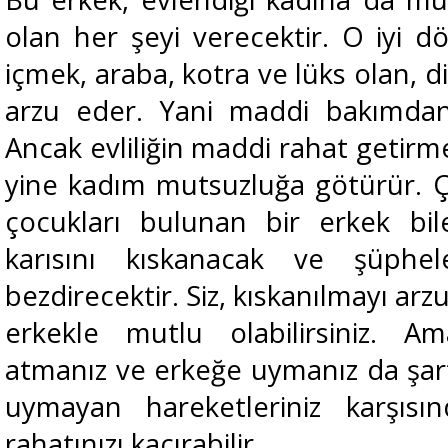
olan her şeyi verecektir. O iyi d
içmek, araba, kotra ve lüks olan, d
arzu eder. Yani maddi bakımdan k
Ancak evliliğin maddi rahat getirme
yine kadım mutsuzluğa götürür. Çü
çocukları bulunan bir erkek bi
karısını kıskanacak ve şüphe
bezdirecektir. Siz, kıskanılmayı arz
erkekle mutlu olabilirsiniz. Am
atmanız ve
erkeğe uymanız da şart
uymayan hareketleriniz karşısın
rahatınızı kaçırabilir.