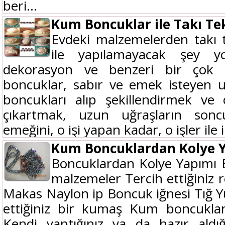
beri...
Kum Boncuklar ile Takı Tek
Evdeki malzemelerden takı 
ile yapılamayacak şey yo
dekorasyon ve benzeri bir çok 
boncuklar, sabır ve emek isteyen u
boncukları alıp şekillendirmek ve 
çıkartmak, uzun uğraşların sonc
emeğini, o işi yapan kadar, o işler ile i
Kum Boncuklardan Kolye 
Boncuklardan Kolye Yapımı B
malzemeler Tercih ettiğiniz
Makas Naylon ip Boncuk iğnesi Tığ Yu
ettiğiniz bir kumaş Kum boncuklar
Kendi yaptığınız ya da hazır aldı