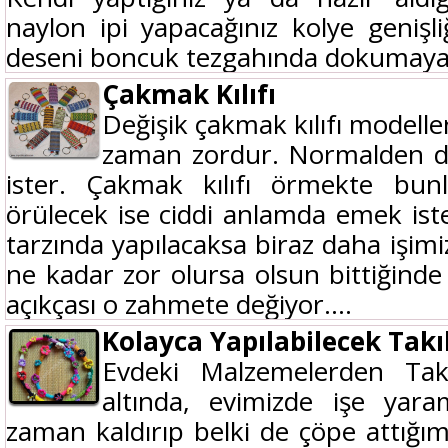
naylon ipi yapacağınız kolye genişliğ
deseni boncuk tezgahında dokumaya.
Çakmak Kılıfı
Değişik çakmak kılıfı modelle
zaman zordur. Normalden da
ister. Çakmak kılıfı örmekte bunl
örülecek ise ciddi anlamda emek iste
tarzında yapılacaksa biraz daha işimi
ne kadar zor olursa olsun bittiğinde 
açıkçası o zahmete değiyor....
Kolayca Yapılabilecek Takı
Evdeki Malzemelerden Takı 
altında, evimizde işe yar
zaman kaldırıp belki de çöpe attığ