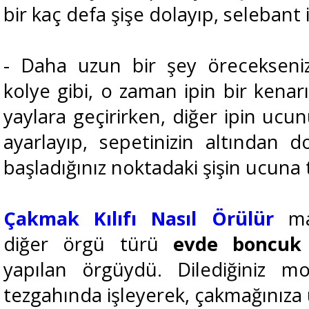
bir kaç defa şişe dolayıp, selebant i
- Daha uzun bir şey örecekseni
kolye gibi, o zaman ipin bir kenar
yaylara geçirirken, diğer ipin ucun
ayarlayıp, sepetinizin altından d
başladığınız noktadaki şişin ucuna 
Çakmak Kılıfı Nasıl Örülür
mak
diğer örgü türü
evde
boncuk
yapılan örgüydü. Dilediğiniz 
tezgahında işleyerek, çakmağınıza u