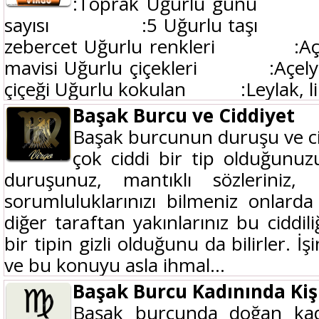
:Toprak Uğurlu günü
sayısı :5 Uğurlu taşı :K
zebercet Uğurlu renkleri :Açık 
mavisi Uğurlu çiçekleri :Açelya
çiçeği Uğurlu kokulan :Leylak, li
Başak Burcu ve Ciddiyet
Başak burcunun duruşu ve cid
çok ciddi bir tip olduğunuzu
duruşunuz, mantıklı sözleriniz, 
sorumluluklarınızı bilmeniz onlard
diğer taraftan yakınlarınız bu ciddi
bir tipin gizli olduğunu da bilirler. İ
ve bu konuyu asla ihmal...
Başak Burcu Kadınında Kişi
Başak burcunda doğan kad