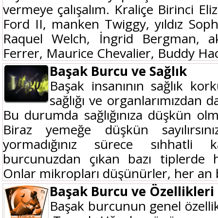
vermeye çalışalım. Kraliçe Birinci El
Ford II, manken Twiggy, yıldız Sop
Raquel Welch, İngrid Bergman, ak
Ferrer, Maurice Chevalier, Buddy Hack
Başak Burcu ve Sağlık
Başak insanının sağlık kor
sağlığı ve organlarımızdan da
Bu durumda sağlığınıza düşkün olman
Biraz yemeğe düşkün sayılırsını
yormadığınız sürece sıhhatli ka
burcunuzdan çıkan bazı tiplerde h
Onlar mikropları düşünürler, her an bi
Başak Burcu ve Özellikleri
Başak burcunun genel