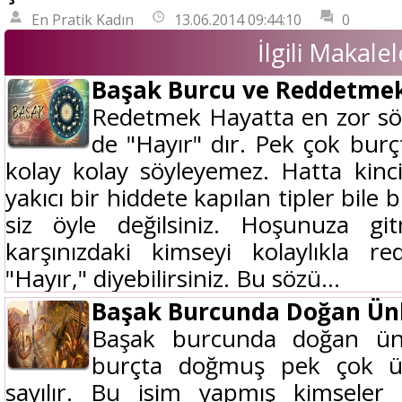
En Pratik Kadın
13.06.2014 09:44:10
0
İlgili Makalel
Başak Burcu ve Reddetme
Redetmek Hayatta en zor söy
de "Hayır" dır. Pek çok bur
kolay kolay söyleyemez. Hatta kinc
yakıcı bir hiddete kapılan tipler bile
siz öyle değilsiniz. Hoşunuza g
karşınızdaki kimseyi kolaylıkla r
"Hayır," diyebilirsiniz. Bu sözü...
Başak Burcunda Doğan Ünl
Başak burcunda doğan ünl
burçta doğmuş pek çok ün
sayılır. Bu isim yapmış kimseler 