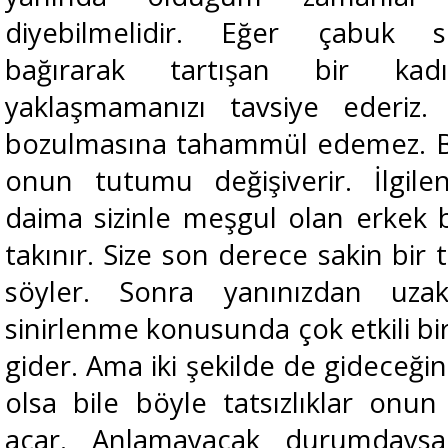
diyebilmelidir. Eğer çabuk si
bağırarak tartışan bir ka
yaklaşmamanızı tavsiye ederi
bozulmasına tahammül edemez. Böy
onun tutumu değişiverir. İlgil
daima sizinle meşgul olan erkek bi
takınır. Size son derece sakin bir 
söyler. Sonra yanınızdan uzakl
sinirlenme konusunda çok etkili bi
gider. Ama iki şekilde de gideceğini 
olsa bile böyle tatsızlıklar onun
açar. Anlamayacak durumdaysa 