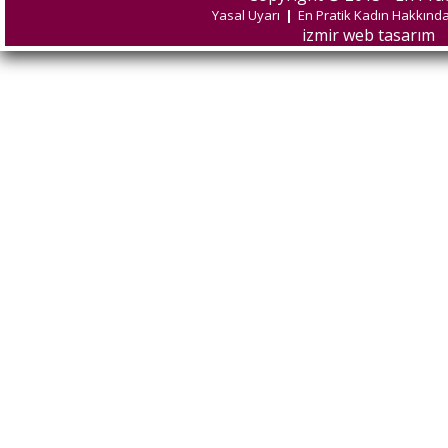
Yasal Uyarı
|
En Pratik Kadın Hakkınd
izmir web tasarım