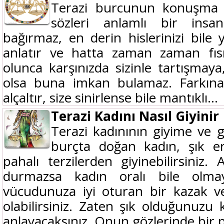
Terazi burcunun konuşma s
sözleri anlamlı bir insa
bağırmaz, en derin hislerinizi bile 
anlatır ve hatta zaman zaman fısı
olunca karşınızda sizinle tartışmaya
olsa buna imkan bulamaz. Farkın
alçaltır, size sinirlense bile mantıklı...
Terazi Kadını Nasıl Giyinir
Terazi kadınının giyime ve
burçta doğan kadın, şık er
pahalı terzilerden giyinebilirsiniz.
durmazsa kadın oralı bile olmay
vücudunuza iyi oturan bir kazak v
olabilirsiniz. Zaten şık olduğunuzu 
anlayacaksınız. Onun gözlerinde bir pır