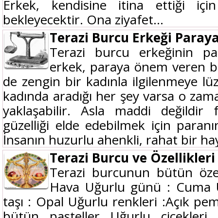
Erkek, kendisine itina ettiği iç
bekleyecektir. Ona ziyafet...
Terazi Burcu Erkeği Paray
Terazi burcu erkeğinin p
erkek, paraya önem veren bir
de zengin bir kadınla ilgilenmeye 
kadında aradığı her şey varsa o za
yaklaşabilir. Asla maddi değildir
güzelliği elde edebilmek için paranı
İnsanın huzurlu ahenkli, rahat bir hay
Terazi Burcu ve Özellikleri
Terazi burcunun bütün özell
Hava Uğurlu günü : Cuma Uğ
taşı : Opal Uğurlu renkleri :Açık pe
bütün pasteller Uğurlu çiçekler