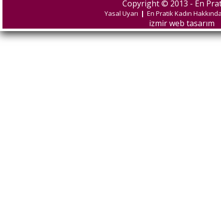
Copyright © 2013 - En Prat
Yasal Uyarı
|
En Pratik Kadın Hakkınd
izmir web tasarım