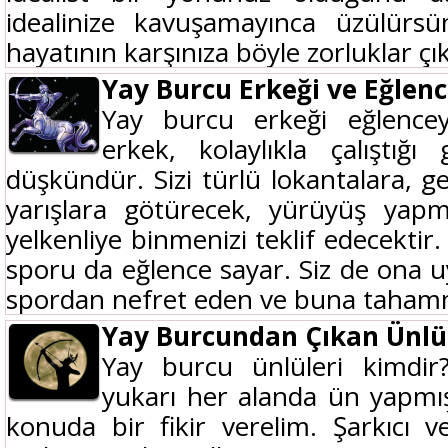
idealinize kavuşamayınca üzülürsü
hayatının karşınıza böyle zorluklar çık
Yay Burcu Erkeği ve Eğlen
Yay burcu erkeği eğlenc
erkek, kolaylıkla çalıştığ
düşkündür. Sizi türlü lokantalara, g
yarışlara götürecek, yürüyüş yapm
yelkenliye binmenizi teklif edecektir. 
sporu da eğlence sayar. Siz de ona 
spordan nefret eden ve buna tahamm
Yay Burcundan Çıkan Ünlü
Yay burcu ünlüleri kimdi
yukarı her alanda ün yapmış
konuda bir fikir verelim. Şarkıcı 