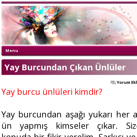
Menu
Yay Burcundan Çıkan Ünlüler
Yorum Ek
Yay burcu ünlüleri kimdir?
Yay burcundan aşağı yukarı her 
ün yapmış kimseler çıkar. Si
konuda bir fikir verelim. Şarkıcı ve