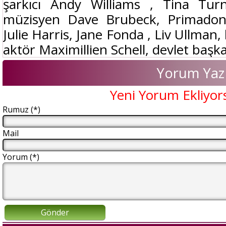
şarkıcı Andy Williams , Tina Tu
müzisyen Dave Brubeck, Primadonn
Julie Harris, Jane Fonda , Liv Ullma
aktör Maximillien Schell, devlet başka
Yorum Yaz
Yeni Yorum Ekliyor
Rumuz (*)
Mail
Yorum (*)
Gönder