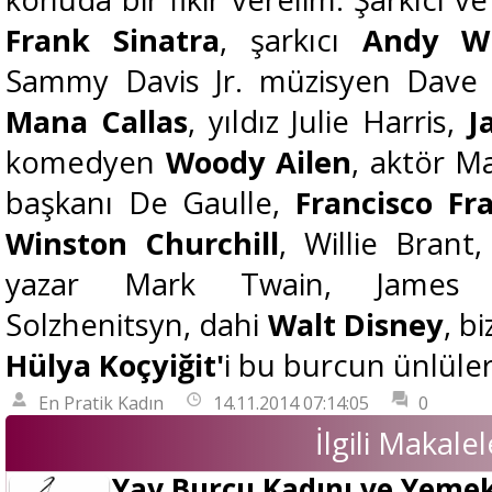
Frank Sinatra
, şarkıcı
Andy Wi
Sammy Davis Jr. müzisyen Dave
Mana Callas
, yıldız Julie Harris,
J
komedyen
Woody Ailen
, aktör Ma
başkanı De Gaulle,
Francisco Fr
Winston Churchill
, Willie Brant
yazar Mark Twain, James T
Solzhenitsyn, dahi
Walt Disney
, b
Hülya Koçyiğit'
i bu burcun ünlüleri
En Pratik Kadın
14.11.2014 07:14:05
0
İlgili Makalel
Yay Burcu Kadını ve Yeme