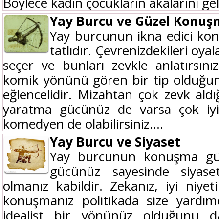
Böylece kadın çocukların akalarını geliş
Yay Burcu ve Güzel Konu
Yay burcunun ikna edici ko
tatlıdır. Çevrenizdekileri oya
seçer ve bunları zevkle anlatırsını
komik yönünü gören bir tip olduğunu
eğlencelidir. Mizahtan çok zevk aldığ
yaratma gücünüz de varsa çok iy
komedyen de olabilirsiniz....
Yay Burcu ve Siyaset
Yay burcunun konuşma gü
gücünüz sayesinde siyase
olmanız kabildir. Zekanız, iyi niyet
konuşmanız politikada size yardımcı
idealist bir yönünüz olduğunu d