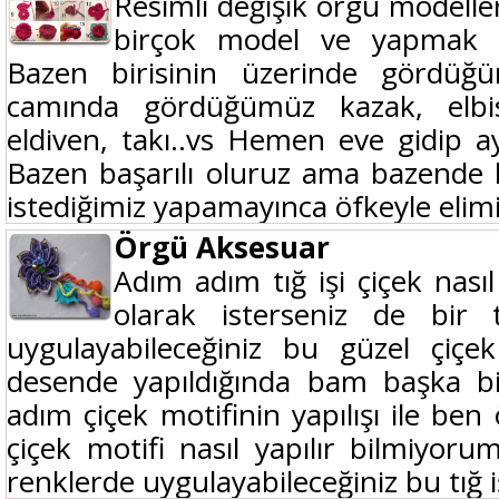
Resimli değişik örgü modeller
birçok model ve yapmak ist
Bazen birisinin üzerinde gördüğ
camında gördüğümüz kazak, elbis
eldiven, takı..vs Hemen eve gidip ay
Bazen başarılı oluruz ama bazende
istediğimiz yapamayınca öfkeyle elimi
Örgü Aksesuar
Adım adım tığ işi çiçek nasıl
olarak isterseniz de bir
uygulayabileceğiniz bu güzel çiçe
desende yapıldığında bam başka bi
adım çiçek motifinin yapılışı ile b
çiçek motifi nasıl yapılır bilmiyoru
renklerde uygulayabileceğiniz bu tığ iş