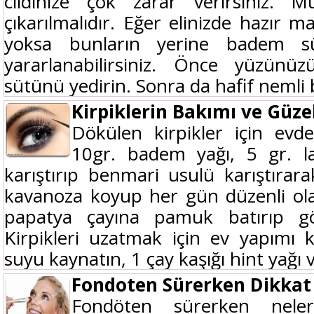
cildinize çok zarar verirsiniz. M
çıkarılmalıdır. Eğer elinizde hazır m
yoksa bunların yerine badem 
yararlanabilirsiniz. Önce yüzün
sütünü yedirin. Sonra da hafif nemli b
Kirpiklerin Bakımı ve Güzel
Dökülen kirpikler için evd
10gr. badem yağı, 5 gr. la
karıştırıp benmari usulü karıştırar
kavanoza koyup her gün düzenli ol
papatya çayına pamuk batırıp gö
Kirpikleri uzatmak için ev yapımı 
suyu kaynatın, 1 çay kaşığı hint yağı v
Fondoten Sürerken Dikkat
Fondöten sürerken neler