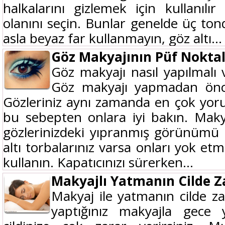
halkalarını gizlemek için kullanılır
olanını seçin. Bunlar genelde üç tond
asla beyaz far kullanmayın, göz altı...
Göz Makyajının Püf Noktal
Göz makyajı nasıl yapılmalı 
Göz makyajı yapmadan önc
Gözleriniz aynı zamanda en çok yorul
bu sebepten onlara iyi bakın. Maky
gözlerinizdeki yıpranmış görünümü 
altı torbalarınız varsa onları yok etm
kullanın. Kapatıcınızı sürerken...
Makyajlı Yatmanın Cilde Z
Makyaj ile yatmanın cilde za
yaptığınız makyajla gece