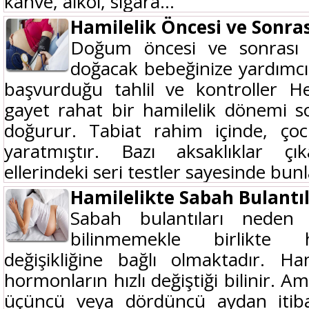
kahve, alkol, sigara...
Hamilelik Öncesi ve Sonras
Doğum öncesi ve sonrası y
doğacak bebeğinize yardımcı
başvurduğu tahlil ve kontroller He
gayet rahat bir hamilelik dönemi s
doğurur. Tabiat rahim içinde, çoc
yaratmıştır. Bazı aksaklıklar çı
ellerindeki seri testler sayesinde bunla
Hamilelikte Sabah Bulantı
Sabah bulantıları neden 
bilinmemekle birlikte 
değişikliğine bağlı olmaktadır. Ham
hormonların hızlı değiştiği bilinir.
üçüncü veya dördüncü aydan itib