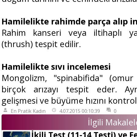
Hamilelikte rahimde parça alıp 
Rahim kanseri veya iltihaplı y
(thrush) tespit edilir.
Hamilelikte sıvı incelemesi
Mongolizm, "spinabifida" (omur i
birçok arızayı tespit eder. 
gelişmesi ve büyüme hızını kontrol
En Pratik Kadın
4.07.2015 00:10:39
0
İlgili Makalel
İkili Test (11-14 Testi) ve F