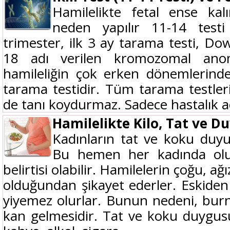
Hamilelikte fetal ense kalın
neden yapılır 11-14 testi
trimester, ilk 3 ay tarama testi, 
18 adı verilen kromozomal anom
hamileliğin çok erken dönemlerind
tarama testidir. Tüm tarama testler
de tanı koydurmaz. Sadece hastalık aç
Hamilelikte Kilo, Tat ve D
Kadınların tat ve koku duyul
Bu hemen her kadında olur.
belirtisi olabilir. Hamilelerin çoğu, a
olduğundan şikayet ederler. Eskiden 
yiyemez olurlar. Bunun nedeni, burnu
kan gelmesidir. Tat ve koku duygus