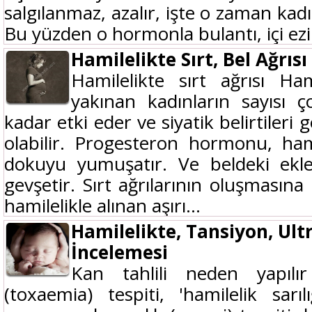
salgılanmaz, azalır, işte o zaman kadın
Bu yüzden o hormonla bulantı, içi ezil
Hamilelikte Sırt, Bel Ağrıs
Hamilelikte sırt ağrısı Ham
yakınan kadınların sayısı ç
kadar etki eder ve siyatik belirtileri 
olabilir. Progesteron hormonu, hami
dokuyu yumuşatır. Ve beldeki ekle
gevşetir. Sırt ağrılarının oluşmasın
hamilelikle alınan aşırı...
Hamilelikte, Tansiyon, Ultr
İncelemesi
Kan tahlili neden yapılı
(toxaemia) tespiti, 'hamilelik sarı