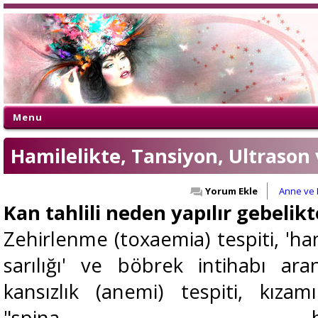
Menu
Hamilelikte, Tansiyon, Ultrason 
Yorum Ekle
Anne ve
Kan tahlili neden yapılır gebelikt
Zehirlenme (toxaemia) tespiti, 'ham
sarılığı' ve böbrek intihabı ara
kansızlık (anemi) tespiti, kızam
"spina bifid