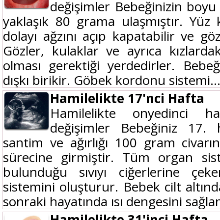
değişimler Bebeğinizin boyu 
yaklaşık 80 grama ulaşmıştır. Yüz 
dolayı ağzını açıp kapatabilir ve göz
Gözler, kulaklar ve ayrıca kızlarda
olması gerektiği yerdedirler. Bebeğ
dışkı birikir. Göbek kordonu sistemi..
Hamilelikte 17'nci Hafta
Hamilelikte onyedinci h
değişimler Bebeğiniz 17. 
santim ve ağırlığı 100 gram civarı
sürecine girmiştir. Tüm organ sist
bulunduğu sıvıyı ciğerlerine çe
sistemini oluşturur. Bebek cilt altı
sonraki hayatında ısı dengesini sağlam
Hamilelikte 31'inci Hafta