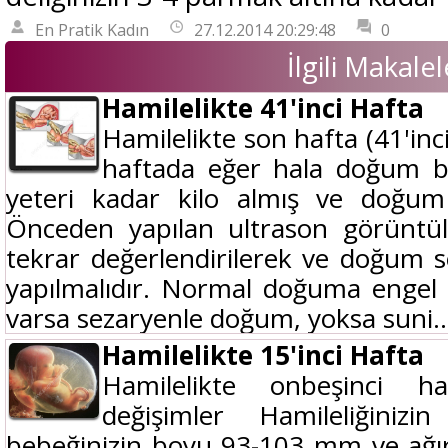
En Pratik Kadın
27.12.2014 20:29:48
0
İlgili Makalel
Hamilelikte 41'inci Hafta
Hamilelikte son hafta (41'inc
haftada eğer hala doğum ba
yeteri kadar kilo almış ve doğum i
Önceden yapılan ultrason görüntüle
tekrar değerlendirilerek ve doğum s
yapılmalıdır. Normal doğuma engel 
varsa sezaryenle doğum, yoksa suni..
Hamilelikte 15'inci Hafta
Hamilelikte onbeşinci h
değişimler Hamileliğinizi
bebeğinizin boyu 93-103 mm ve ağırl