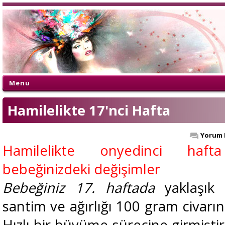
Menu
Hamilelikte 17'nci Hafta
Yorum 
Hamilelikte onyedinci haf
bebeğinizdeki değişimler
Bebeğiniz 17. haftada
yaklaşık 
santim ve ağırlığı 100 gram civarın
Hızlı bir büyüme sürecine girmişti