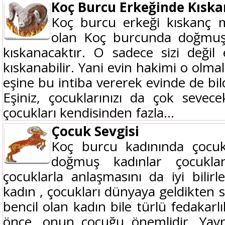
Koç Burcu Erkeğinde Kıska
Koç burcu erkeği kıskanç m
olan Koç burcunda doğmuş e
kıskanacaktır. O sadece sizi deği
kıskanabilir. Yani evin hakimi o olmalı
eşine bu intiba vererek evinde de bil
Eşiniz, çocuklarınızı da çok sevec
çocukları kendisinden fazla...
Çocuk Sevgisi
Koç burcu kadınında çocu
doğmuş kadınlar çocukla
çocuklarla anlaşmasını da iyi bili
kadın , çocukları dünyaya geldikten s
bencil olan kadın bile türlü fedakarl
önce, onun çocuğu önemlidir. Yavr