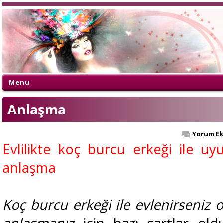
Menu
Anlaşma
Yorum Ek
Evlilikte koç burcu erkeği ile u
anlaşma
Koç burcu erkeği ile evlenirseniz
o
anlaşmanız
için bazı şartlar ol