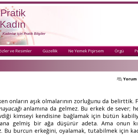
Pratik
Kadın
Kadınlar için Pratik Bilgiler
özler ve Resimler
Güzellik
Ne Yemek Pişirsem
Örgü
Pr
Yorum 
ken onların aşık olmalarının zorluğunu da belirttik.
mayacağı
anlamına da gelmez. Bu erkek de sever; h
evdiği kimseyi kendisine bağlamak için bütün kabiliy
ydana gelmiş bir ağa düşürür adeta. Ama onun k
Bu burcun erkeğini, oyalamak, tutabilmek için kad