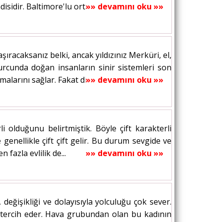
idir. Baltimore'lu orta halli bir...
»» devamını oku »»
acaksanız belki, ancak yıldızınız Merküri, el,
urcunda doğan insanların sinir sistemleri son
alarını sağlar. Fakat diğer taraftan bu...
»» devamını oku »»
li olduğunu belirtmiştik. Böyle çift karakterli
 genellikle çift çift gelir. Bu durum sevgide ve
 fazla evlilik de...
»» devamını oku »»
eğişikliği ve dolayısıyla yolculuğu çok sever.
 tercih eder. Hava grubundan olan bu kadının