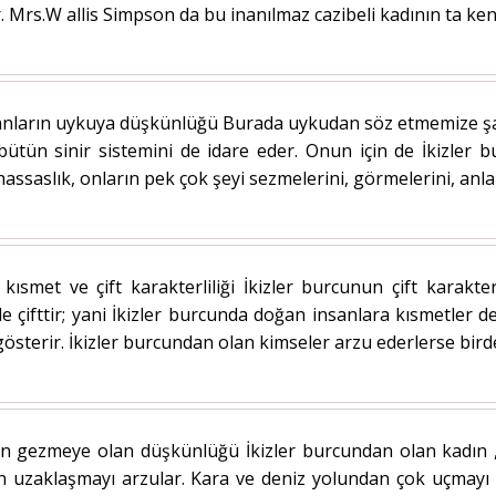
 Mrs.W allis Simpson da bu inanılmaz cazibeli kadının ta kendis
anların uykuya düşkünlüğü Burada uykudan söz etmemize şaşır
bütün sinir sistemini de idare eder. Onun için de İkizler b
assaslık, onların pek çok şeyi sezmelerini, görmelerini, anlam
 kısmet ve çift karakterliliği İkizler burcunun çift karakter
de çifttir; yani İkizler burcunda doğan insanlara kısmetler de
 gösterir. İkizler burcundan olan kimseler arzu ederlerse birden
ın gezmeye olan düşkünlüğü İkizler burcundan olan kadın , d
n uzaklaşmayı arzular. Kara ve deniz yolundan çok uçmayı