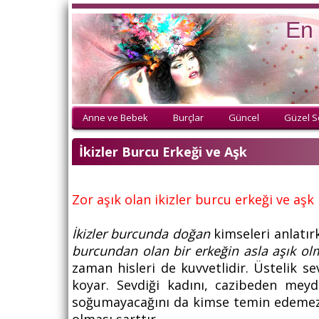
En 
Anne ve Bebek
Burçlar
Güncel
Güzel S
İkizler Burcu Erkeği ve Aşk
Zor aşık olan ikizler burcu erkeği ve aşk
İkizler burcunda doğan
kimseleri anlatır
burcundan olan bir erkeğin asla aşık ol
zaman hisleri de kuvvetlidir. Üstelik s
koyar. Sevdiği kadını, cazibeden me
soğumayacağını da kimse temin edemez. 