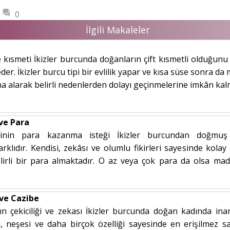
0
İlgili Makaleler
e kısmeti İkizler burcunda doğanların çift kısmetli olduğunu 
er. İkizler burcu tipi bir evlilik yapar ve kısa süse sonra da
na alarak belirli nedenlerden dolayı geçinmelerine imkân kalma
 ve Para
ğinin para kazanma isteği İkizler burcundan doğmuş 
arklıdır. Kendisi, zekâsı ve olumlu fikirleri sayesinde kol
elirli bir para almaktadır. O az veya çok para da olsa m
 ve Cazibe
ın çekiciliği ve zekası İkizler burcunda doğan kadında inan
arı, neşesi ve daha birçok özelliği sayesinde en erişilmez s