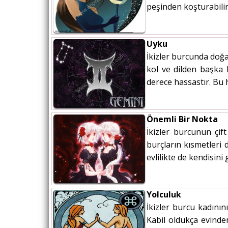
peşinden koşturabilir.
Uyku
İkizler burcunda doğ
kol ve dilden başka 
derece hassastır. Bu h
Önemli Bir Nokta
İkizler burcunun çift
burçların kısmetleri 
evlilikte de kendisini
Yolculuk
İkizler burcu kadının
Kabil oldukça evinde