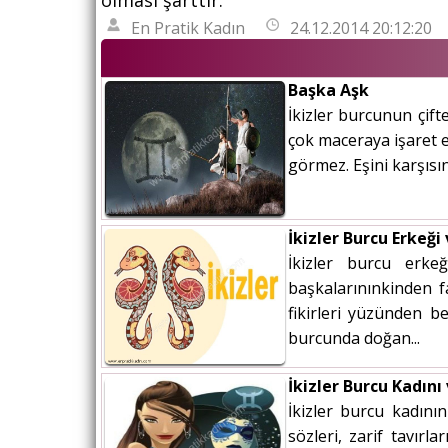
olması şarttır.
En Pratik Kadın
24.12.2014 20:12:20
Başka Aşk
İkizler burcunun çift
çok maceraya işaret ed
görmez. Eşini karşısı
İkizler Burcu Erkeği
İkizler burcu erke
başkalarınınkinden f
fikirleri yüzünden b
burcunda doğan...
İkizler Burcu Kadını
İkizler burcu kadının
sözleri, zarif tavırl