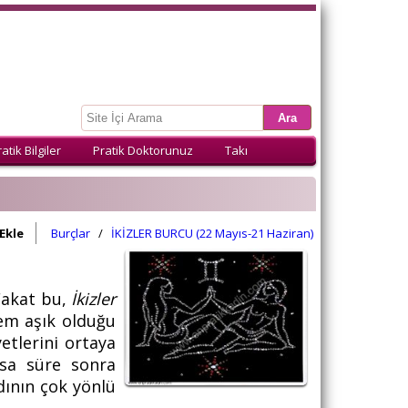
atik Bilgiler
Pratik Doktorunuz
Takı
Ekle
Burçlar
/
İKİZLER BURCU (22 Mayıs-21 Haziran)
 Fakat bu,
İkizler
em aşık olduğu
etlerini ortaya
ısa süre sonra
ının çok yönlü