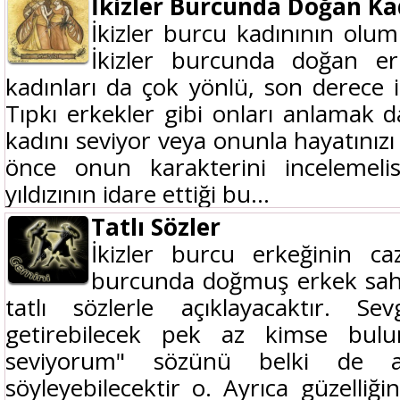
İkizler Burcunda Doğan Ka
İkizler burcu kadınının olum
İkizler burcunda doğan e
kadınları da çok yönlü, son derece il
Tıpkı erkekler gibi onları anlamak d
kadını seviyor veya onunla hayatınızı 
önce onun karakterini incelemeli
yıldızının idare ettiği bu...
Tatlı Sözler
İkizler burcu erkeğinin caz
burcunda doğmuş erkek sahi
tatlı sözlerle açıklayacaktır. Se
getirebilecek pek az kimse bulun
seviyorum" sözünü belki de a
söyleyebilecektir o. Ayrıca güzelliği