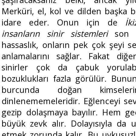
Merküri, el, kol ve dilden başka b
idare eder. Onun için de
İk
insanların sinir sistemleri
son 
hassaslık, onların pek çok şeyi se
anlamalarını sağlar. Fakat diğ
sinirler çok da çabuk yorulabi
bozuklukları fazla görülür. Bun
burcunda doğan kimsele
dinlenememeleridir. Eğlenceyi seve
gezip dolaşmaya bayılır. Hem ge
büyük zevk alır. Dolayısıyla da u
etmek zorunda kalır. Bu uykusuzlu