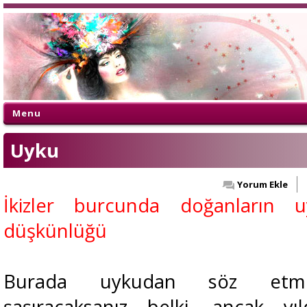
Menu
Uyku
Yorum Ekle
İkizler burcunda doğanların u
düşkünlüğü
Burada uykudan söz etme
şaşıracaksanız belki, ancak yıld