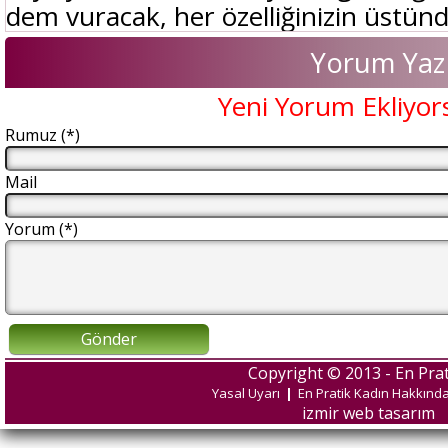
dem vuracak, her özelliğinizin üstünde
Yorum Yaz
Yeni Yorum Ekliyor
Rumuz (*)
Mail
Yorum (*)
Gönder
Copyright © 2013 - En Prat
Yasal Uyarı
|
En Pratik Kadın Hakkınd
izmir web tasarım