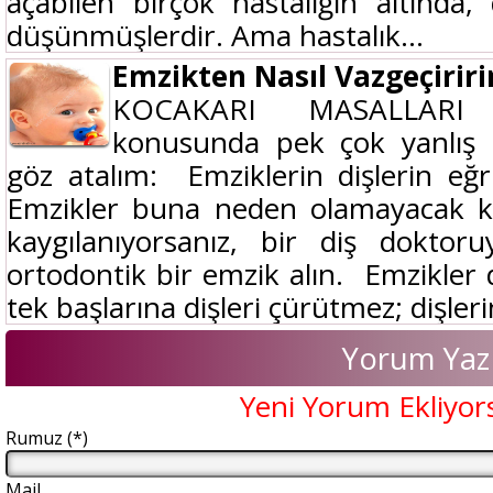
açabilen birçok hastalığın altında, 
düşünmüşlerdir. Ama hastalık...
Emzikten Nasıl Vazgeçirir
KOCAKARI MASALLARI Em
konusunda pek çok yanlış öy
göz atalım: Emziklerin dişlerin eğ
Emzikler buna neden olamayacak ka
kaygılanıyorsanız, bir diş doktor
ortodontik bir emzik alın. Emzikler d
tek başlarına dişleri çürütmez; dişlerin
Yorum Yaz
Yeni Yorum Ekliyor
Rumuz (*)
Mail