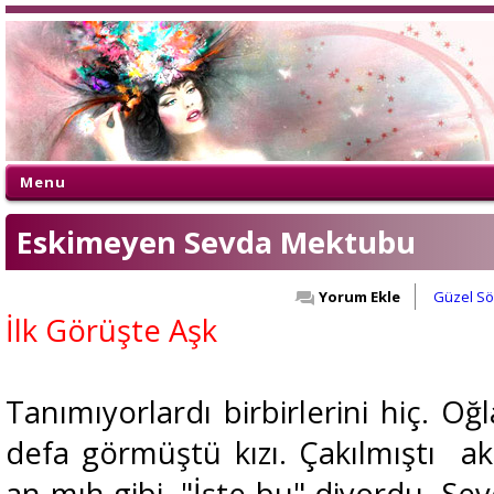
Menu
Eskimeyen Sevda Mektubu
Yorum Ekle
Güzel Sö
İlk Görüşte Aşk
Tanımıyorlardı birbirlerini hiç. Oğl
defa görmüştü kızı. Çakılmıştı ak
an mıh gibi. "İşte bu" diyordu. Sev