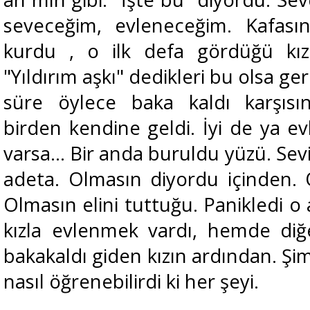
seveceğim, evleneceğim. Kafası
kurdu , o ilk defa gördüğü kız
"Yıldırım aşkı" dedikleri bu olsa ge
süre öylece baka kaldı karşısın
birden kendine geldi. İyi de ya evli
varsa... Bir anda buruldu yüzü. Sev
adeta. Olmasın diyordu içinden. O
Olmasın elini tuttuğu. Panikledi o
kızla evlenmek vardı, hemde diğer
bakakaldı giden kızın ardından. Şim
nasıl öğrenebilirdi ki her şeyi.