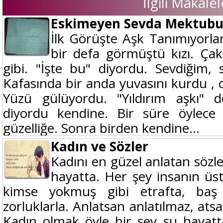
İlgili Makalel
Eskimeyen Sevda Mektub
İlk Görüşte Aşk Tanımıyorlard
bir defa görmüştü kızı. Çak
gibi. "İşte bu" diyordu. Sevdiğim,
Kafasında bir anda yuvasını kurdu , o
Yüzü gülüyordu. "Yıldırım aşkı" d
diyordu kendine. Bir süre öylece 
güzelliğe. Sonra birden kendine...
Kadın ve Sözler
Kadını en güzel anlatan sözl
hayatta. Her şey insanın üs
kimse yokmuş gibi etrafta, baş
zorluklarla. Anlatsan anlatılmaz, ats
Kadın olmak öyle bir şey şu hayatt