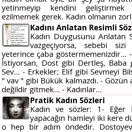
yetinmeyip kendini geliştirm
ezilmemek gerek. Kadın olmanın zorlu
Kadını Anlatan Resimli Söz
Kadın Duygusunu Anlatan Sö
vazgeçiyorsa, sebebi siz
yeterince çaba göstermemenizdir... 
İstiyorsan, Dost gibi Dertleş, Baba
Sev... - Erkekler; Elif gibi Sevmeyi Bi
" vav " gibi Bükük kalmazdı. - Gözün
değildir gitmek... - Kadınlar...
Pratik Kadın Sözleri
Kadın ve sözler: 1- Eğer k
yapacağın hamleyi iki kere 
o hep bir adım öndedir. Dostoyevs