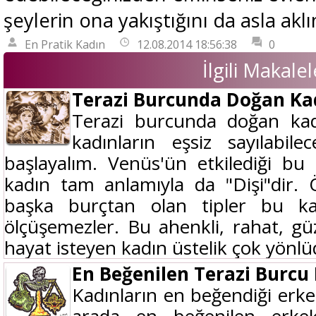
şeylerin ona yakıştığını da asla akl
En Pratik Kadın
12.08.2014 18:56:38
0
İlgili Makalel
Terazi Burcunda Doğan Kadı
Terazi burcunda doğan ka
kadınların eşsiz sayılabile
başlayalım. Venüs'ün etkilediği bu 
kadın tam anlamıyla da "Dişi"dir. 
başka burçtan olan tipler bu ka
ölçüşemezler. Bu ahenkli, rahat, güz
hayat isteyen kadın üstelik çok yönlüd
En Beğenilen Terazi Burcu 
Kadınların en beğendiği erke