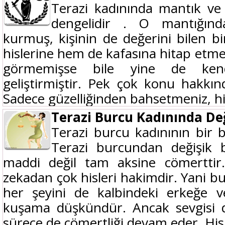
Terazi kadınında mantık ve 
dengelidir . O mantığın
kurmuş, kişinin de değerini bilen bi
hislerine hem de kafasına hitap etmen
görmemişse bile yine de kendi
geliştirmiştir. Pek çok konu hakkında
Sadece güzelliğinden bahsetmeniz, hisl
Terazi Burcu Kadınında Değ
Terazi burcu kadınının bir
Terazi burcundan değişik b
maddi değil tam aksine cömerttir
zekadan çok hisleri hakimdir. Yani bu
her şeyini de kalbindeki erkeğe v
kuşama düşkündür. Ancak sevgisi d
sürece de cömertliği devam eder. Hisl