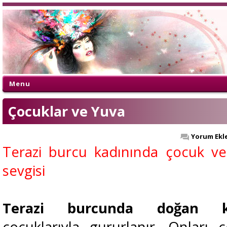
Menu
Çocuklar ve Yuva
Yorum Ekl
Terazi burcu kadınında çocuk v
sevgisi
Terazi burcunda doğan k
çocuklarıyla gururlanır. Onları ç