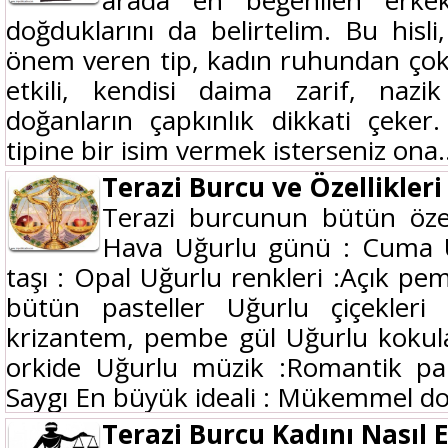
arada en beğenilen erkek
doğduklarını da belirtelim. Bu hisli
önem veren tip, kadın ruhundan çok iy
etkili, kendisi daima zarif, nazi
doğanların çapkınlık dikkati çeke
tipine bir isim vermek isterseniz ona..
Terazi Burcu ve Özellikleri
Terazi burcunun bütün özell
Hava Uğurlu günü : Cuma Uğ
taşı : Opal Uğurlu renkleri :Açık pe
bütün pasteller Uğurlu çiçekler
krizantem, pembe gül Uğurlu kokul
orkide Uğurlu müzik :Romantik parça
Saygı En büyük ideali : Mükemmel dos
Terazi Burcu Kadını Nasıl E