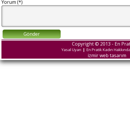
Yorum (*)
Gönder
Copyright © 2013 - En Prat
Yasal Uyarı
|
En Pratik Kadın Hakkınd
izmir web tasarım