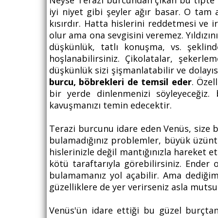
Neyse Terazi burcundan çıkan bu tipte ç
iyi niyet gibi şeyler ağır basar. O ta
kısırdır. Hatta hislerini reddetmesi ve 
olur ama ona sevgisini veremez. Yıldızını
düşkünlük, tatlı konuşma, vs. şeklind
hoşlanabilirsiniz. Çikolatalar, şekerl
düşkünlük sizi şişmanlatabilir ve dolayıs
burcu, böbrekleri de temsil eder
. Özel
bir yerde dinlenmenizi söyleyeceğiz.
kavuşmanızı temin edecektir.
Terazi burcunu idare eden Venüs, size bü
bulamadığınız problemler, büyük üzüntü
hislerinizle değil mantığınızla hareket 
kötü taraftarıyla görebilirsiniz. Ender
bulamamanız yol açabilir. Ama dediğim
güzelliklere de yer verirseniz asla mutsu
Venüs'ün idare ettiği bu güzel burçta