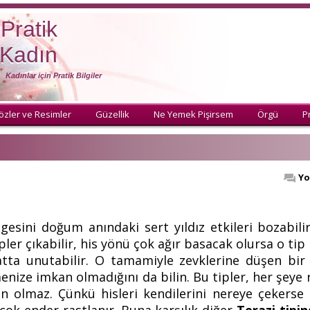
Pratik
Kadın
Kadınlar için Pratik Bilgiler
özler ve Resimler
Güzellik
Ne Yemek Pişirsem
Örgü
Pr
Yo
sini doğum anındaki sert yıldız etkileri bozabilir
ler çıkabilir, his yönü
çok ağır basacak olursa o tip
hatta unutabilir. O tamamiyle zevklerine düşen bir
nize imkan olmadığını da bilin. Bu tipler, her şeye
n olmaz. Çünkü hisleri kendilerini nereye çekerse 