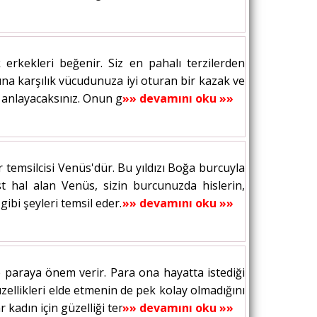
rkekleri beğenir. Siz en pahalı terzilerden
Buna karşılık vücudunuza iyi oturan bir kazak ve
nlayacaksınız. Onun gözlerinde bir pırıltı...
»» devamını oku »»
r temsilcisi Venüs'dür. Bu yıldızı Boğa burcuyla
 hal alan Venüs, sizin burcunuzda hislerin,
 gibi şeyleri temsil eder. Venüs de...
»» devamını oku »»
 paraya önem verir. Para ona hayatta istediği
üzellikleri elde etmenin de pek kolay olmadığını
kadın için güzelliği temsil eder....
»» devamını oku »»