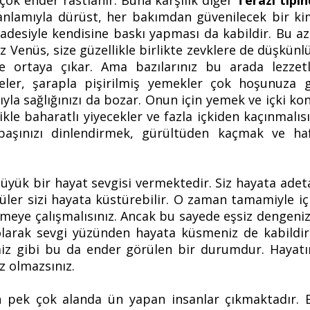
ok ender rastlanır. Buna karşılık diğer
Terazi tipi
m anlamıyla dürüst, her bakımdan güvenilecek bir k
iradesiyle kendisine baskı yapması da kabildir. Bu az
z Venüs, size güzellikle birlikte zevklere de düşkün
e ortaya çıkar. Ama bazılarınız bu arada lezzetli
emeler, şarapla pişirilmiş yemekler çok hoşunuza g
ıyla sağlığınızı da bozar. Onun için yemek ve içki ko
likle baharatlı yiyecekler ve fazla içkiden kaçınmal
 başınızı dinlendirmek, gürültüden kaçmak ve haf
yük bir hayat sevgisi vermektedir. Siz hayata adeta 
ler sizi hayata küstürebilir. O zaman tamamiyle içi
etmeye çalışmalısınız. Ancak bu sayede eşsiz dengeni
 olarak sevgi yüzünden hayata küsmeniz de kabildir
iz gibi bu da ender görülen bir durumdur. Hayatın
z olmazsınız.
n pek çok alanda ün yapan insanlar çıkmaktadır. Bu