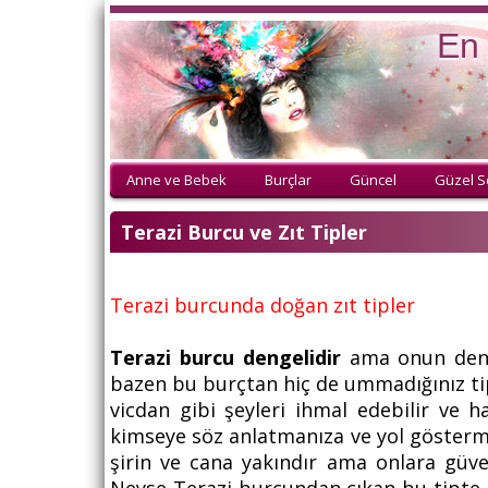
En 
Anne ve Bebek
Burçlar
Güncel
Güzel S
Terazi Burcu ve Zıt Tipler
Terazi burcunda doğan zıt tipler
Terazi burcu dengelidir
ama onun denge
bazen bu burçtan hiç de ummadığınız tip
vicdan gibi şeyleri ihmal edebilir ve 
kimseye söz anlatmanıza ve yol gösterme
şirin ve cana yakındır ama onlara güve