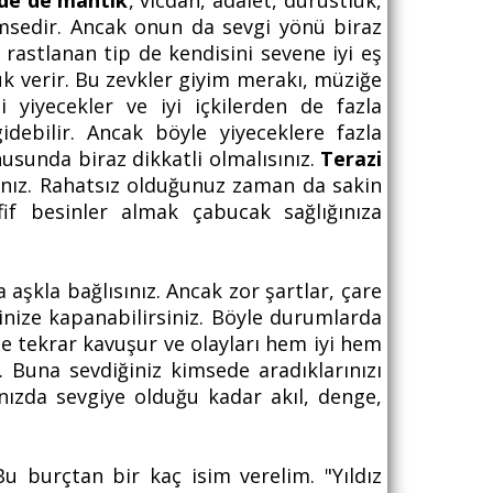
nde de mantık
, vicdan, adalet, dürüstlük,
imsedir. Ancak onun da sevgi yönü biraz
 rastlanan tip de kendisini sevene iyi eş
lük verir. Bu zevkler giyim merakı, müziğe
 yiyecekler ve iyi içkilerden de fazla
idebilir. Ancak böyle yiyeceklere fazla
nusunda biraz dikkatli olmalısınız.
Terazi
ısınız. Rahatsız olduğunuz zaman da sakin
if besinler almak çabucak sağlığınıza
aşkla bağlısınız. Ancak zor şartlar, çare
nize kapanabilirsiniz. Böyle durumlarda
ze tekrar kavuşur ve olayları hem iyi hem
. Buna sevdiğiniz kimsede aradıklarınızı
ızda sevgiye olduğu kadar akıl, denge,
 burçtan bir kaç isim verelim. "Yıldız