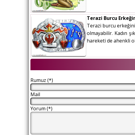
Terazi Burcu Erkeği
Terazi burcu erkeğini
olmayabilir. Kadın ş
hareketi de ahenkli ol
Rumuz (*)
Mail
Yorum (*)