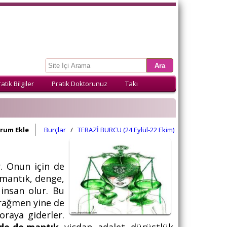
atik Bilgiler
Pratik Doktorunuz
Takı
rum Ekle
Burçlar
/
TERAZİ BURCU (24 Eylül-22 Ekim)
. Onun için de
 mantık, denge,
 insan olur. Bu
 rağmen yine de
oraya giderler.