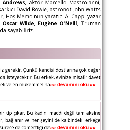
ie Andrews
, aktör Marcello Mastroianni,
 şarkıcı David Bowie, astronot John Watts
r, Hoş Memo'nun yaratıcı Al Capp, yazar
,
Oscar Wilde
,
Eugène O'Neill
, Truman
a sayabiliriz.
iz gerekir. Çünkü kendisi dostlarına çok değer
da isteyecektir. Bu erkek, evinize misafir davet
tmeli ve en mükemmel halinizde...
»» devamını oku »»
r tip çıkar. Bu kadın, maddi değil tam aksine
r, bağlanır ve her şeyini de kalbindeki erkeğe
ürece de cömertliği devam eder. Hisle...
»» devamını oku »»