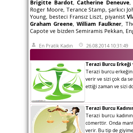
Brigitte Bardot
,
Catherine Deneuve
,
Roger Moore, Terance Stamp, şarkıcı J
Young, besteci Fransız Liszt, piyanist
Vl
Graham Greene
,
William Faulkner
, Th
Capote ve bizden Semiramis Pekkan, Engin
En Pratik Kadın
26.08.2014 10:31:49
Terazi Burcu Erkeği
Terazi burcu erkeğini
verir ve sizi çok da s
ettiği zaman ve sizi d
Terazi Burcu Kadını
Terazi burcu kadının
cömerttir. Onda mantı
verir. Bu tip de giyi