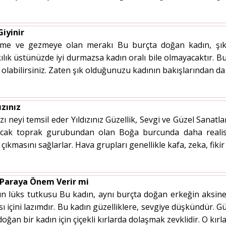
Giyinir
yime ve gezmeye olan merakı Bu burçta doğan kadın, şık e
 kılık üstünüzde iyi durmazsa kadın oralı bile olmayacaktır. 
olabilirsiniz. Zaten şık olduğunuzu kadının bakışlarından da a
ızınız
ı neyi temsil eder Yıldızınız Güzellik, Sevgi ve Güzel Sanatla
ncak toprak gurubundan olan Boğa burcunda daha realist
a çıkmasını sağlarlar. Hava grupları genellikle kafa, zeka, fikir
 Paraya Önem Verir mi
ın lüks tutkusu Bu kadın, aynı burçta doğan erkeğin aksine
ı içini lazımdır. Bu kadın güzelliklere, sevgiye düşkündür. G
ğan bir kadın için çiçekli kırlarda dolaşmak zevklidir. O kırlar 