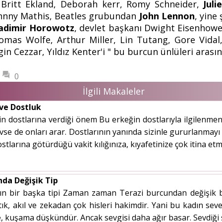
 Britt Ekland, Deborah kerr, Romy Schneider,
Jul
ohnny Mathis, Beatles grubundan
John Lennon
, yine
adimir Horowotz
, devlet başkanı Dwight Eisenhowe
omas Wolfe, Arthur Miller, Lin Tutang, Gore Vidal
 Cezzar, Yıldız Kenter'i " bu burcun ünlüleri arasınd
0
İlgili Makaleler
 ve Dostluk
n dostlarına verdiği önem Bu erkeğin dostlarıyla ilgilenmen
evse de onları arar. Dostlarının yanında sizinle gururlanmayı 
ostlarına götürdüğü vakit kılığınıza, kıyafetinize çok itina e
nda Değişik Tip
ın bir başka tipi Zaman zaman Terazi burcundan değişik bi
k, akıl ve zekadan çok hisleri hakimdir. Yani bu kadın seve
me, kuşama düşkündür. Ancak sevgisi daha ağır basar. Sevdiği s