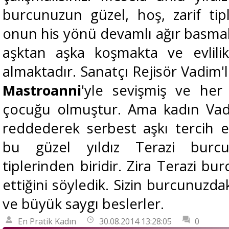
burcunuzun güzel, hoş, zarif tipl
onun his yönü devamlı ağır basmak
aşktan aşka koşmakta ve evlilik 
almaktadır. Sanatçı Rejisör Vadim'
Mastroanni
'yle sevişmiş ve her
çocuğu olmuştur. Ama kadın Vadi
reddederek serbest aşkı tercih ett
bu güzel yıldız Terazi burc
tiplerinden biridir. Zira Terazi bur
ettiğini söyledik. Sizin burcunuzdak
ve büyük saygı beslerler.
En Pratik Kadın
30.08.2014 13:28:05
0