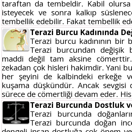
taraftan da tembeldir. Kabil olurs
isteyecek ve sonra kalkıp süslene
tembellik edebilir. Fakat tembellik ed
Terazi Burcu Kadınında Değ
Terazi burcu kadınının bir
Terazi burcundan değişik b
maddi değil tam aksine cömerttir
zekadan çok hisleri hakimdir. Yani bu
her şeyini de kalbindeki erkeğe v
kuşama düşkündür. Ancak sevgisi d
sürece de cömertliği devam eder. Hisl
Terazi Burcunda Dostluk 
Terazi burcunda doğanların 
Terazi burcunda doğan ince, 
dengeli insan dostluğa çok önem veri