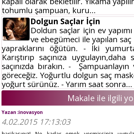
kapalı olarak bekletilir. Yıkama yapılı
tohumlu şampuan, kuru...
Dolgun Saçlar İçin
Doldun saçlar için ev yapımı
ve ebegümeci ile yapılan saç
yapraklarını öğütün. - İki yumurt
Karıştırıp saçınıza uygulayın,daha
saçınızda bırakın. - Şampuanlayın
göreceğiz. Yoğurtlu dolgun saç maske
yoğurt sürünüz. - Yarım saat sonra...
Makale ile ilgili 
Yazan :inovasyon
4.02.2015 17:13:03
harikasınız! Ne kadar emek vermişsiniz uygula