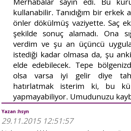
Merhabalar sayın edi. Bu kür
kullanabilir. Tanıdığım bir erkek 
önler dökülmüş vaziyette. Saç eki
şekilde sonuç alamadı. Ona sığı
verdim ve şu an üçüncü uygul
istediği kadar olmasa da, şu ank
elde edebilecek. Tepe bölgenizd
olsa varsa iyi gelir diye t
hatırlatmak isterim ki, bu kü
yapmayabiliyor. Umudunuzu kayb
Yazan :hsyn
29.11.2015 12:51:57