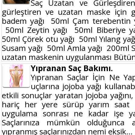
Saç Uzatan ve Gürleşdire
gürleştiren ve uzatan maske için g
badem yağı 50ml Çam terebentin 
50ml Zeytin yağı 50ml Biberiye y
50ml Çörek otu yağı 50ml Yılang ya
Susam yağı 50ml Amla yağı 200ml S
uzatan maskenin uygulanması Bütün.
Yıpranan Saç Bakımı.
Yıpranan Saçlar İçin Ne Yap
uçlarına jojoba yağı kullanabi
etkili sonuçlar yaratan jojoba yağını
hariç her yere sürüp yarım saat k
uygulama sonrası ne kadar işe yar
Saçlarınıza mümkün olduğunca a
yıpranmış saçlarınızdan nemi eksik...