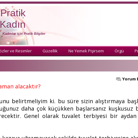
Pratik
Kadın
Kadınlar için Pratik Bilgiler
özler ve Resimler
Güzellik
Ne Yemek Pişirsem
Örgü
Pr
Yorum 
aman alacaktır?
şunu belirtmeliyim ki. bu süre sizin alıştırmaya baş
ocuğunuz daha çok küçükken başlarsanız kuşkusuz b
cektir. Genel olarak tuvalet terbiyesi bir aydan 