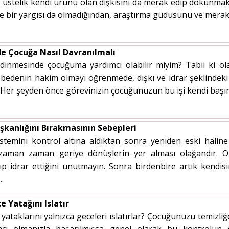
stelik kendi ürünü olan dışkısını da merak edip dokunmak is
e bir yargısı da olmadığından, araştırma güdüsünü ve merakı
e Çocuğa Nasıl Davranılmalı
edinmesinde çocuğuma yardımcı olabilir miyim? Tabii ki olab
bedenin hakim olmayı öğrenmede, dışkı ve idrar şeklindeki b
. Her şeyden önce görevinizin çocuğunuzun bu işi kendi başın
şkanlığını Bırakmasının Sebepleri
stemini kontrol altına aldıktan sonra yeniden eski halin
e zaman zaman geriye dönüşlerin yer alması olağandır. 
ıp idrar ettiğini unutmayın. Sonra birdenbire artık kendis
.
 Yatağını Islatır
yataklarını yalnızca geceleri ıslatırlar? Çocuğunuzu temizli