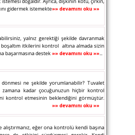
temesi doğaldır. Ayrıca, dışkının kötü, çirkin,
nı gidermek istemektedir....
»» devamını oku »»
ilirsiniz, yalnız gerektiği şekilde davranmak
oşaltım itkilerini kontrol altına almada sizin
a başarmasına destek olmakla sınırlandığını...
»» devamını oku »»
e dönmesi ne şekilde yorumlanabilir? Tuvalet
O zamana kadar çocuğunuzun hiçbir kontrol
ini kontrol etmesinin beklendiğini görmüştür.
»» devamını oku »»
ğe alıştırmanız, eğer ona kontrolü kendi başına