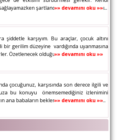
ece de etkisini sürdürmesi gerekir. Kendi
ağlayamazken şartlandırılan çocukların dışkı...
»» devamını oku »»
a şiddetle karşıyım. Bu araçlar, çocuk altını
elli bir gerilim düzeyine vardığında uyanmasına
ler. Özetlenecek olduğunda, aracın...
»» devamını oku »»
nda çocuğunuz, karşısında son derece ilgili ve
uğunuza bu konuyu önemsemediğiniz izlenimini
ın ana babaların beklentilerine cevap verme...
»» devamını oku »»