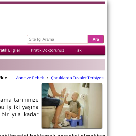
atik Bilgiler
Pratik Doktorunuz
Takı
Ekle
Anne ve Bebek
/
Çocuklarda Tuvalet Terbiyesi
lama tarihinize
u iş iki yaşına
bir yıla kadar