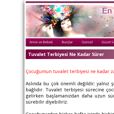
En 
Anne ve Bebek
Burçlar
Güncel
Güzel S
Tuvalet Terbiyesi Ne Kadar Sürer
Çocuğumun tuvalet terbiyesi ne kadar z
Aslında bu çok önemli değildir; yalnız 
bağlıdır. Tuvalet terbiyesi sürecine ç
gelirken başlamanızdan daha uzun süre
sürebilir diyebiliriz.