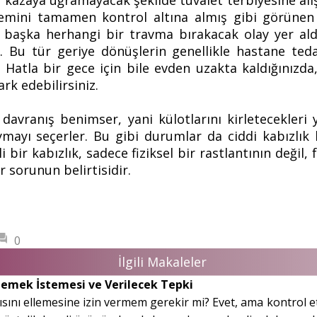
r kazaya uğramayacak şekilde tuvalet terbiyesine al
emini tamamen kontrol altına almış gibi görünen
başka herhangi bir travma bırakacak olay yer aldı
. Bu tür geriye dönüşlerin genellikle hastane teda
. Hatla bir gece için bile evden uzakta kaldığınız
ark edebilirsiniz.
vranış benimser, yani külotlarını kirletecekleri y
ayı seçerler. Bu gibi durumlar da ciddi kabızlık h
i bir kabızlık, sadece fiziksel bir rastlantının değil
r sorunun belirtisidir.
0
İlgili Makaleler
llemek İstemesi ve Verilecek Tepki
sını ellemesine izin vermem gerekir mi? Evet, ama kontrol etme