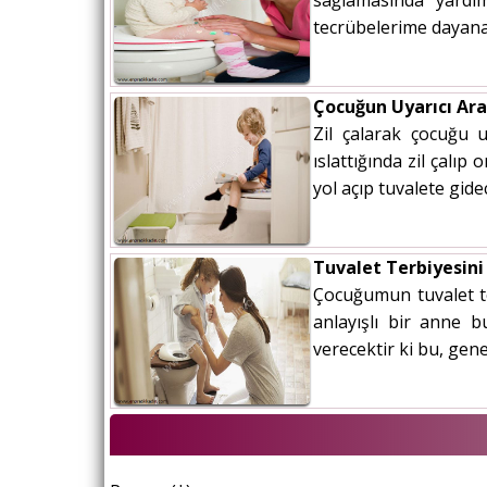
sağlamasında yardı
tecrübelerime dayanar
Çocuğun Uyarıcı Ara
Zil çalarak çocuğu u
ıslattığında zil çalı
yol açıp tuvalete gid
Tuvalet Terbiyesini 
Çocuğumun tuvalet ter
anlayışlı bir anne b
verecektir ki bu, gen