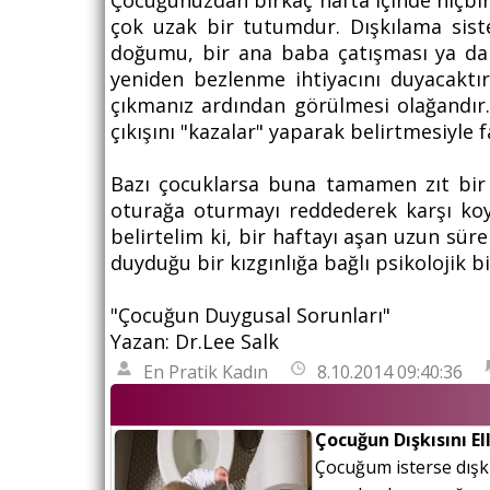
Çocuğunuzdan birkaç hafta içinde hiçbi
çok uzak bir tutumdur. Dışkılama sist
doğumu, bir ana baba çatışması ya da 
yeniden bezlenme ihtiyacını duyacaktır
çıkmanız ardından görülmesi olağandır
çıkışını "kazalar" yaparak belirtmesiyle f
Bazı çocuklarsa buna tamamen zıt bir da
oturağa oturmayı reddederek karşı koym
belirtelim ki, bir haftayı aşan uzun sürel
duyduğu bir kızgınlığa bağlı psikolojik bi
"
Çocuğun Duygusal Sorunları
"
Yazan:
Dr.Lee Salk
En Pratik Kadın
8.10.2014 09:40:36
Çocuğun Dışkısını E
Çocuğum isterse dışkı