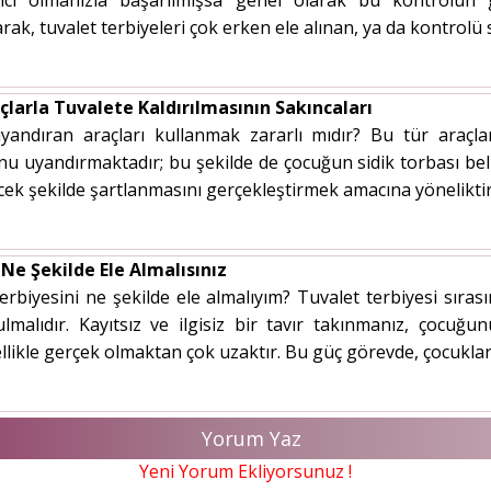
mcı olmanızla başarılmışsa genel olarak bu kontrolün g
ak, tuvalet terbiyeleri çok erken ele alınan, ya da kontrolü s
çlarla Tuvalete Kaldırılmasının Sakıncaları
yandıran araçları kullanmak zararlı mıdır? Bu tür araçlar
p onu uyandırmaktadır; bu şekilde de çocuğun sidik torbası b
ecek şekilde şartlanmasını gerçekleştirmek amacına yöneliktir
Ne Şekilde Ele Almalısınız
biyesini ne şekilde ele almalıyım? Tuvalet terbiyesi sırası
ulmalıdır. Kayıtsız ve ilgisiz bir tavır takınmanız, çoc
ellikle gerçek olmaktan çok uzaktır. Bu güç görevde, çocuklar
Yorum Yaz
Yeni Yorum Ekliyorsunuz !