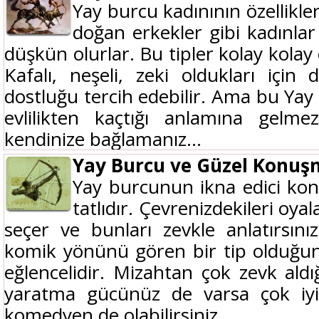
Yay burcu kadınının özellikle
doğan erkekler gibi kadınlar
düşkün olurlar. Bu tipler kolay kolay
Kafalı, neşeli, zeki oldukları için d
dostluğu tercih edebilir. Ama bu Ya
evlilikten kaçtığı anlamına gelme
kendinize bağlamanız...
Yay Burcu ve Güzel Konu
Yay burcunun ikna edici ko
tatlıdır. Çevrenizdekileri oya
seçer ve bunları zevkle anlatırsını
komik yönünü gören bir tip olduğunu
eğlencelidir. Mizahtan çok zevk aldığ
yaratma gücünüz de varsa çok iy
komedyen de olabilirsiniz....