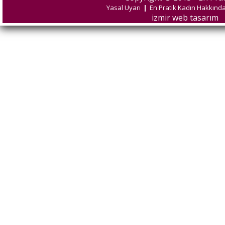
Yasal Uyarı
|
En Pratik Kadın Hakkınd
izmir web tasarım