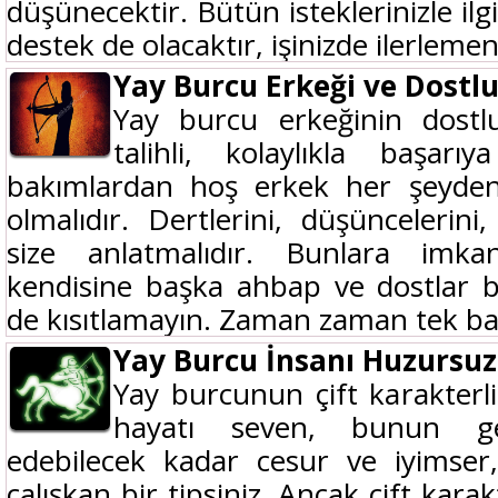
düşünecektir. Bütün isteklerinizle ilg
destek de olacaktır, işinizde ilerlemeni
Yay Burcu Erkeği ve Dostl
Yay burcu erkeğinin dostluk
talihli, kolaylıkla başarı
bakımlardan hoş erkek her şeyden 
olmalıdır. Dertlerini, düşüncelerini
size anlatmalıdır. Bunlara imka
kendisine başka ahbap ve dostlar b
de kısıtlamayın. Zaman zaman tek ba
Yay Burcu İnsanı Huzursu
Yay burcunun çift karakterli
hayatı seven, bunun get
edebilecek kadar cesur ve iyimser,
çalışkan bir tipsiniz. Ancak çift kara