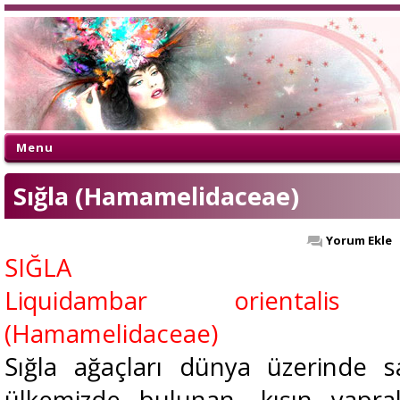
Menu
Sığla (Hamamelidaceae)
Yorum Ekle
SIĞLA
Liquidambar orientalis 
(Hamamelidaceae)
Sığla ağaçları dünya üzerinde 
ülkemizde bulunan, kışın yaprak