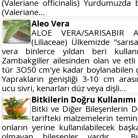
(Valeriane officinalis) Yurdumuzda
(Valeriane...
Aleo Vera
ALOE VERA/SARISABIR A
(Liliaceae) Ülkemizde "sarıs
vera binlerce yıldan beri kullanı
Zambakgiller ailesinden olan ve etli
tür 3O50 cm'ye kadar boylanabilen ço
Yaprakların genişliği 3-10 cm arası
ucu sivri, kenarları düz veya dişli...
Bitkilerin Doğru Kullanımı
Bitki ve Diğer Bileşenlerin Do
tarifteki malzemelerin temi
onların yerine kullanılabilecek başk
olmayan bileşenler vardır. Bu