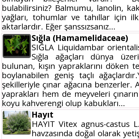
bulabilirsiniz? Balmumu, lanolin, ka
yağları, tohumlar ve tahıllar için 
aktarlardır. Eğer şanssızsanız...
Sığla (Hamamelidaceae)
SIĞLA Liquidambar orientali
Sığla ağaçları dünya üze
bulunan, kışın yapraklarını döken te
boylanabilen geniş taçlı ağaçlardı
şekilleriyle çınar ağacına benzerler.
yaprakları hem de meyveleri çınarı
koyu kahverengi olup kabukları...
Hayıt
HAYIT Vitex agnus-castus L
havzasında doğal olarak yeti