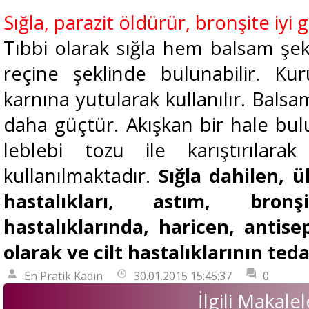
Sığla, parazit öldürür, bronşite iyi g
Tıbbi olarak sığla hem balsam ş
reçine şeklinde bulunabilir. Ku
karnına yutularak kullanılır. Balsa
daha güçtür. Akışkan bir hale bul
leblebi tozu ile karıştırılara
kullanılmaktadır.
Sığla dahilen, ü
hastalıkları, astım, bro
hastalıklarında, haricen, antise
olarak ve cilt hastalıklarının teda
En Pratik Kadın
30.01.2015 15:45:37
0
İlgili Makalel