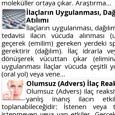
moleküller ortaya çıkar. Araştırma...
İlaçların Uygulanması, Dağ
Atılımı
İlaçların uygulanması, dağılım
tedavisi ilacın vücuda alınması 
geçerek (emilim) gereken yerdeki sp
gerektirir (dağılım). İlaç idrarla
dönüşerek vücuttan çıkar (elimi
uygulanması İlaçlar vücuda çeşitli yo
(oral yol) veya vene...
Olumsuz (Advers) İlaç Rea
Olumsuz (Advers) ilaç reaksi
yanlış inanış ilacın etki
toplanabileceğidir: İstenen veya 
istenmeyen veya yan etkiler. Gerçekt