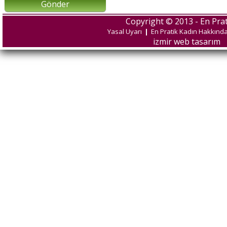
Gönder
Copyright © 2013 - En Prat
Yasal Uyarı
|
En Pratik Kadın Hakkınd
izmir web tasarım