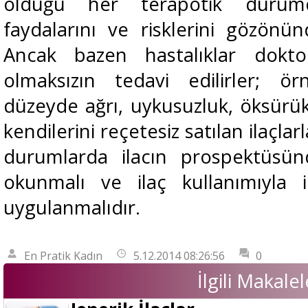
olduğu her terapötik durumd
faydalarını ve risklerini gözönün
Ancak bazen hastalıklar dokto
olmaksızın tedavi edilirler; ö
düzeyde ağrı, uykusuzluk, öksürük 
kendilerini reçetesiz satılan ilaçlar
durumlarda ilacın prospektüsünd
okunmalı ve ilaç kullanımıyla i
uygulanmalıdır.
En Pratik Kadın
5.12.2014 08:26:56
0
İlgili Makalel