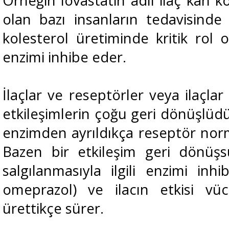
Örneğin lovastatin adlı ilaç kan k
olan bazı insanların tedavisinde 
kolesterol üretiminde kritik ro
enzimi inhibe eder.
İlaçlar ve reseptörler veya ilaçla
etkileşimlerin çoğu geri dönüşlüdü
enzimden ayrıldıkça reseptör norm
Bazen bir etkileşim geri dönüşsü
salgılanmasıyla ilgili enzimi inh
omeprazol) ve ilacın etkisi vü
ürettikçe sürer.