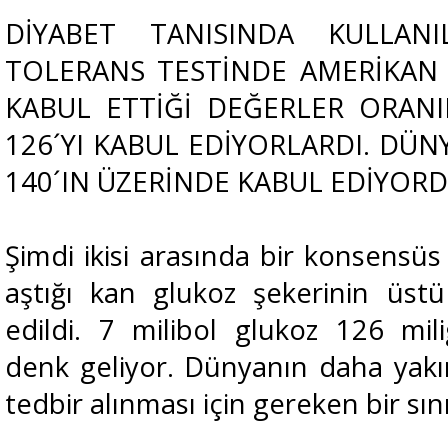
DİYABET TANISINDA KULLAN
TOLERANS TESTİNDE AMERİKAN 
KABUL ETTİĞİ DEĞERLER ORANI
126´YI KABUL EDİYORLARDI. DÜ
140´IN ÜZERİNDE KABUL EDİYOR
Şimdi ikisi arasında bir konsensüs
aştığı kan glukoz şekerinin üst
edildi. 7 milibol glukoz 126 mili
denk geliyor. Dünyanın daha yakı
tedbir alınması için gereken bir sın