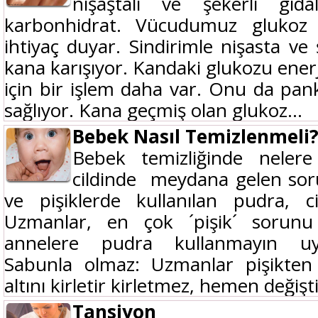
nişaştalı ve şekerli gıd
karbonhidrat. Vücudumuz glukoz 
ihtiyaç duyar. Sindirimle nişasta ve
kana karışıyor. Kandaki glukozu ener
için bir işlem daha var. Onu da pankr
sağlıyor. Kana geçmiş olan glukoz...
Bebek Nasıl Temizlenmeli
Bebek temizliğinde neler
cildinde meydana gelen soru
ve pişiklerde kullanılan pudra, ci
Uzmanlar, en çok ´pişik´ sorunu y
annelere pudra kullanmayın uya
Sabunla olmaz: Uzmanlar pişikten
altını kirletir kirletmez, hemen değiştir
Tansiyon