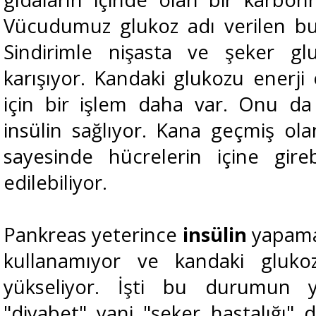
Vücudumuz glukoz adı verilen bu
Sindirimle nişasta ve şeker gl
karışıyor. Kandaki glukozu enerji
için bir işlem daha var. Onu da 
insülin sağlıyor. Kana geçmiş ola
sayesinde hücrelerin içine gire
edilebiliyor.
Pankreas yeterince
insülin
yapama
kullanamıyor ve kandaki gluko
yükseliyor. İşti bu durumun yo
"diyabet" yani "şeker hastalığı" 