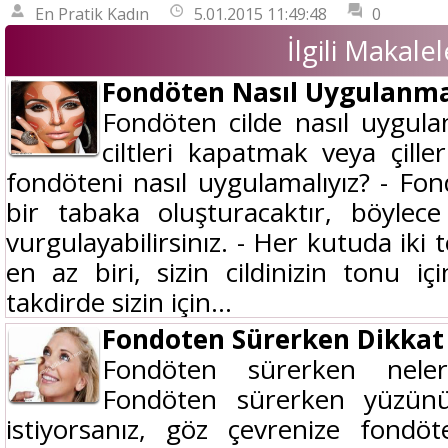
En Pratik Kadın
5.01.2015 11:49:48
0
İlgili Makalel
Fondöten Nasıl Uygulanma
Fondöten cilde nasıl uygulan
ciltleri kapatmak veya çill
fondöteni nasıl uygulamalıyız? - Fo
bir tabaka oluşturacaktır, böylece 
vurgulayabilirsinız. - Her kutuda iki 
en az biri, sizin cildinizin tonu iç
takdirde sizin için...
Fondoten Sürerken Dikkat
Fondöten sürerken neler
Fondöten sürerken yüzün
istiyorsanız, göz çevrenize fon