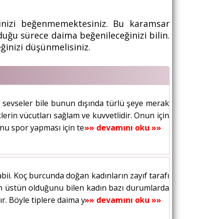
pinizi beğenmemektesiniz. Bu karamsar
uğu sürece daima beğenileceğinizi bilin.
ğinizi düşünmelisiniz.
i sevseler bile bunun dışında türlü şeye merak
erin vücutları sağlam ve kuvvetlidir. Onun için
nu spor yapması için teşvik...
»» devamını oku »»
abii. Koç burcunda doğan kadınların zayıf tarafı
inin üstün olduğunu bilen kadın bazı durumlarda
. Böyle tiplere daima yardım...
»» devamını oku »»