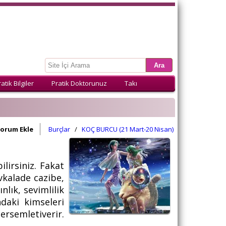
atik Bilgiler
Pratik Doktorunuz
Takı
orum Ekle
Burçlar
/
KOÇ BURCU (21 Mart-20 Nisan)
ilirsiniz. Fakat
vkalade cazibe,
ınlık, sevimlilik
daki kimseleri
ersemletiverir.