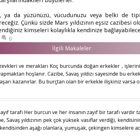
arşılarındakileri büyülerler.
nız, ya da yüzünüzü, vücudunuzu veya belki de ti
eğiz. Çünkü sizde Mars yıldızının eşsiz cazibesi old
iğiniz kimseleri kolaylıkla kendinize bağlayabilece
0
İlgili Makaleler
zevkleri ve merakları Koç burcunda doğan erkekler , işlerin
apmaktan hoşlanır. Cazibe, Savaş yıldızı sayesinde bu erkekl
şarı kazanırlar. Bu burçtan olan bir erkekle ilişkiniz varsa o
yıf tarafı Her burcun ve her insanın zayıf bir tarafı vardır t
ibe, Savaş yıldızının pek çok yüksek vasıflar verdiği, kendis
kendisinden aşağı olanlara, yumuşak, çekingen kimselere acır