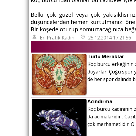
Koç burcundan olanlar bu cazibeleriyle k
Belki çok güzel veya çok yakışıklısı
düşüncelerden hemen kurtulmanızı önerec
Bir köşede oturup somurtacağınıza beğend
En Pratik Kadın
25.12.2014 17:21:56
Türlü Meraklar
Koç burcu erkeğinin 
duyarlar. Çoğu spor y
de her spor dalında ba
Acındırma
Koç burcu kadınının za
da acımalarıdır . Caz
çok merhametlidir. O 