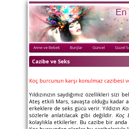
En 
Anne ve Bebek
Burçlar
Güncel
Güzel S
Cazibe ve Seks
Koç burcunun karşı konulmaz cazibesi v
Yıldızınızın saydığımız özellikleri sizi b
Ateş etkili Mars, savaşta olduğu kadar a
erkeklere de seks gücü verir. Yıldızın
Ko
sözlerle anlatılacak gibi değildir.
Koç 
kolaylıkla etkilerler. Bu cazibe bir and