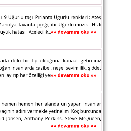
 9 Uğurlu taşı: Pırlanta Uğurlu renkleri : Ateş
Manolya, lavanta çiçeği, ıtır Uğurlu müzik : Hızlı
ük hatası : Acelecilik...
»» devamını oku »»
arla dolu bir tip olduğuna kanaat getirdiniz
an insanlarda cazibe , neşe, sevimlilik, şiddet
 ayırıp her özelliği yerli yerinde...
»» devamını oku »»
in hemen hemen her alanda ün yapan insanlar
rkaçının adını vermekle yetinelim. Koç burcunda
avid Jansen, Anthony Perkins, Steve McQueen,
»» devamını oku »»