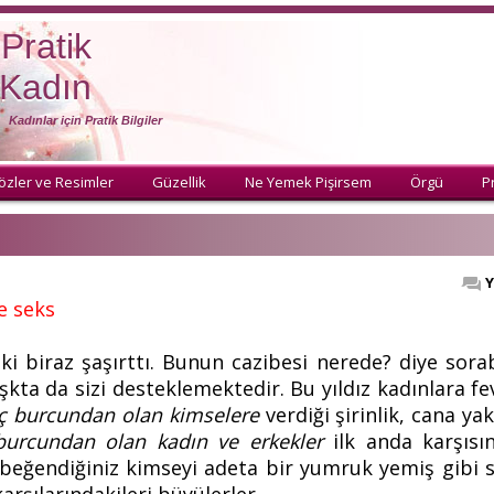
Pratik
Kadın
Kadınlar için Pratik Bilgiler
özler ve Resimler
Güzellik
Ne Yemek Pişirsem
Örgü
Pr
Y
e seks
elki biraz şaşırttı. Bunun cazibesi nerede? diye sorab
şkta da sizi desteklemektedir. Bu yıldız kadınlara fe
ç burcundan olan kimselere
verdiği şirinlik, cana yak
burcundan olan kadın ve erkekler
ilk anda karşısın
a beğendiğiniz kimseyi adeta bir yumruk yemiş gibi s