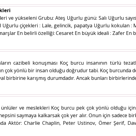
kleri
eri ve yükseleni Grubu: Ateş Uğurlu günü: Salı Uğurlu sayısı:
 al Uğurlu çiçekleri : Lale, gelincik, papatya Uğurlu kokulan : 
rşlar En belirli özelliği: Cesaret En büyük ideali : Zafer En büy
arın cazibeli konuşması Koç burcu insanının türlü tezatl
n çok yönlü bir insan olduğu doğrudur tabi. Koç burcunda doğ
yal birbirine karışmış durumdadır. Ancak bunları birbirlerinden
ünlüler ve meslekleri Koç burcu pek çok yönlü olduğu iç
 hepsini saymaya kalkarsak çok yer alır. Onun için sadece bi
nda Aktör: Charlie Chaplin, Peter Ustinov, Ömer Şerif, D