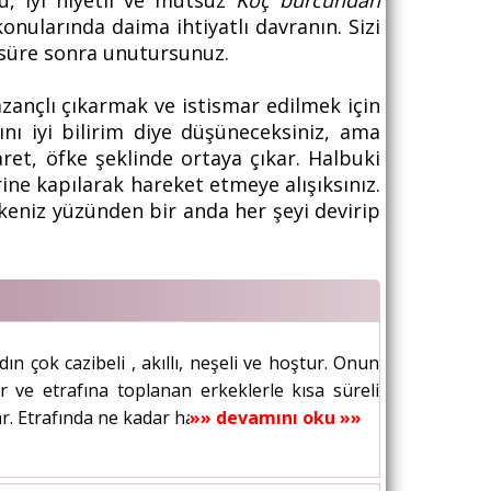
u, iyi niyetli ve mutsuz
Koç burcundan
onularında daima ihtiyatlı davranın. Sizi
ir süre sonra unutursunuz.
zançlı çıkarmak ve istismar edilmek için
nı iyi bilirim diye düşüneceksiniz, ama
ret, öfke şeklinde ortaya çıkar. Halbuki
rine kapılarak hareket etmeye alışıksınız.
keniz yüzünden bir anda her şeyi devirip
 çok cazibeli , akıllı, neşeli ve hoştur. Onun
r ve etrafına toplanan erkeklerle kısa süreli
. Etrafında ne kadar hayranı olursa o...
»» devamını oku »»