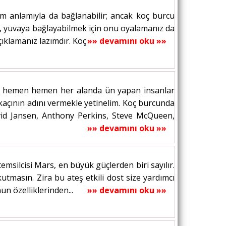
tam anlamıyla da bağlanabilir; ancak koç burcu
e, yuvaya bağlayabilmek için onu oyalamanız da
çıklamanız lazımdır. Koç burcundan olan...
»» devamını oku »»
in hemen hemen her alanda ün yapan insanlar
rkaçının adını vermekle yetinelim. Koç burcunda
avid Jansen, Anthony Perkins, Steve McQueen,
»» devamını oku »»
emsilcisi Mars, en büyük güçlerden biri sayılır.
rkutmasın. Zira bu ateş etkili dost size yardımcı
n özelliklerinden...
»» devamını oku »»