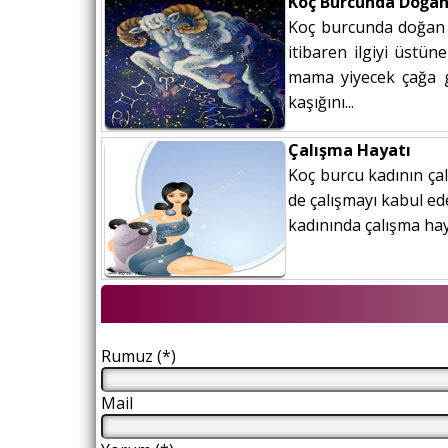
Koç Burcunda Doğan
Koç burcunda doğan ç
itibaren ilgiyi üstü
mama yiyecek çağa g
kaşığını...
Çalışma Hayatı
Koç burcu kadının çal
de çalışmayı kabul ede
kadınında çalışma hay
Rumuz (*)
Mail