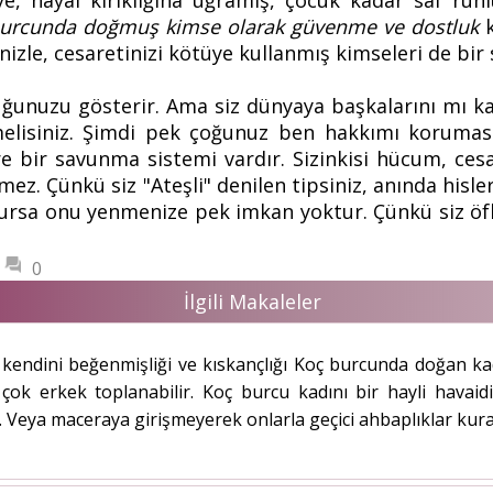
e, hayal kırıklığına uğramış, çocuk kadar saf ruhl
burcunda doğmuş kimse olarak güvenme ve dostluk
k
inizle, cesaretinizi kötüye kullanmış kimseleri de b
uğunuzu gösterir. Ama siz dünyaya başkalarını mı ka
melisiniz. Şimdi pek çoğunuz ben hakkımı koruması
 bir savunma sistemi vardır. Sizinkisi hücum, cesa
mez. Çünkü siz "Ateşli" denilen tipsiniz, anında hisle
olursa onu yenmenize pek imkan yoktur. Çünkü siz öf
0
İlgili Makaleler
endini beğenmişliği ve kıskançlığı Koç burcunda doğan kadın
 çok erkek toplanabilir. Koç burcu kadını bir hayli havaidi
r. Veya maceraya girişmeyerek onlarla geçici ahbaplıklar kurar