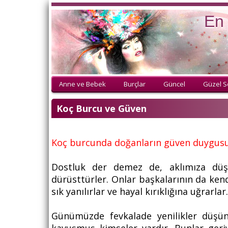
En 
Anne ve Bebek
Burçlar
Güncel
Güzel S
Koç Burcu ve Güven
Koç burcunda doğanların güven duygusu 
Dostluk
der demez de, aklımıza düşm
dürüsttürler. Onlar başkalarının da kend
sık yanılırlar ve hayal kırıklığına uğrar
Günümüzde fevkalade yenilikler düş