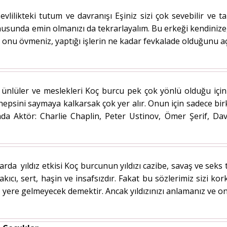
vlilikteki tutum ve davranışı Eşiniz sizi çok sevebilir ve 
onusunda emin olmanızı da tekrarlayalım. Bu erkeği kendiniz
sık onu övmeniz, yaptığı işlerin ne kadar fevkalade olduğunu a
ünlüler ve meslekleri Koç burcu pek çok yönlü olduğu iç
 hepsini saymaya kalkarsak çok yer alır. Onun için sadece bi
nda Aktör: Charlie Chaplin, Peter Ustinov, Ömer Şerif, D
da yıldız etkisi Koç burcunun yıldızı cazibe, savaş ve seks t
 yakıcı, sert, haşin ve insafsızdır. Fakat bu sözlerimiz sizi ko
z yere gelmeyecek demektir. Ancak yıldızınızı anlamanız ve onu