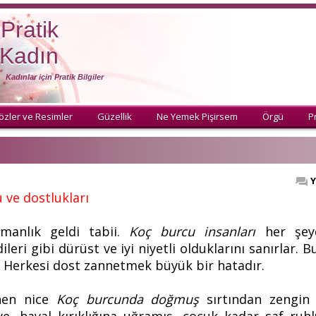
Pratik
Kadın
Kadınlar için Pratik Bilgiler
özler ve Resimler
Güzellik
Ne Yemek Pişirsem
Örgü
Pr
Y
ve dostlukları
anlık geldi tabii.
Koç burcu
insanları
her şey
ileri gibi
dürüst
ve iyi niyetli olduklarını sanırlar. 
lar. Herkesi dost zannetmek büyük bir hatadır.
ünen nice
Koç burcunda doğmuş
sırtından zengin