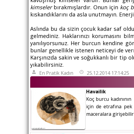
kavuşmuş kimseler vardır. Bunlar geriy
kimseler
bırakmışlardır. Onun için
koç 
kıskandıklarını da asla unutmayın. Enerj
Aslında bu da sizin çocuk kadar saf old
gelmediniz. Haklarınızı korumasını bil
yanılıyorsunuz. Her burcun kendine göre
bunlar genellikle istenen neticeyi de ver
Karşınızda sakin ve soğukkanlı bir tip 
yıkabilirsiniz.
En Pratik Kadın
25.12.2014 17:14:25
Havailik
Koç burcu kadınının k
için de etrafına pek
maceralara girişebili