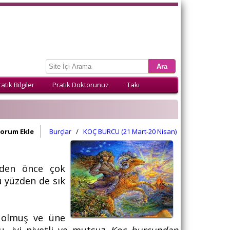
atik Bilgiler
Pratik Doktorunuz
Takı
orum Ekle
Burçlar
/
KOÇ BURCU (21 Mart-20 Nisan)
den önce çok
Bu yüzden de sık
 olmuş ve üne