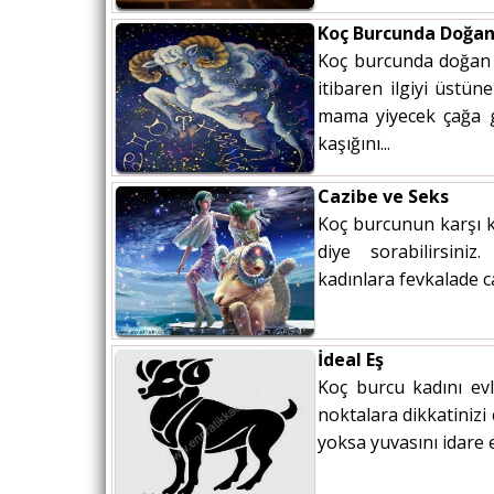
Koç Burcunda Doğan
Koç burcunda doğan ç
itibaren ilgiyi üstü
mama yiyecek çağa g
kaşığını...
Cazibe ve Seks
Koç burcunun karşı ko
diye sorabilirsin
kadınlara fevkalade ca
İdeal Eş
Koç burcu kadını evl
noktalara dikkatinizi 
yoksa yuvasını idare 