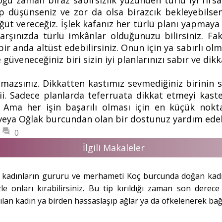
oğu zaman biraz sabırsızlık yüzünden türlü iyi fırsa
p düşünseniz ve zor da olsa birazcık bekleyebilsen
öğüt vereceğiz. İşlek kafanız her türlü planı yapmay
, karşınızda türlü imkânlar olduğunuzu bilirsiniz. Fa
ir anda altüst edebilirsiniz. Onun için ya sabırlı ol
e güveneceğiniz biri sizin iyi planlarınızı sabır ve dik
mazsınız. Dikkatten kastımız sevmediğiniz birinin s
i. Sadece planlarda teferruata dikkat etmeyi kaste
 Ama her işin başarılı olması için en küçük nokt
veya Oğlak burcundan olan bir dostunuz yardım edeb
0
İlgili Makaleler
kadınların gururu ve merhameti Koç burcunda doğan kadı
zle onları kırabilirsiniz. Bu tip kırıldığı zaman son derec
ırılan kadın ya birden hassaslaşıp ağlar ya da öfkelenerek ba