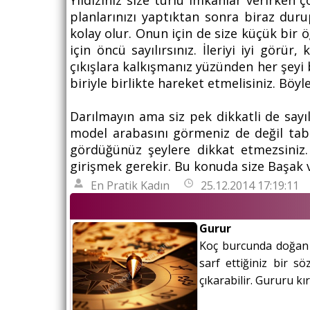
Yıldızınız size türlü imkanlar verirken ç
planlarınızı yaptıktan sonra biraz duru
kolay olur. Onun için de size küçük bir 
için öncü sayılırsınız. İleriyi iyi görür
çıkışlara kalkışmanız yüzünden her şeyi b
biriyle birlikte hareket etmelisiniz. Böyl
Darılmayın ama siz pek dikkatli de sayıl
model arabasını görmeniz de değil tabi
gördüğünüz şeylere dikkat etmezsiniz.
girişmek gerekir. Bu konuda size Başak 
En Pratik Kadın
25.12.2014 17:19:11
Gurur
Koç burcunda doğan 
sarf ettiğiniz bir sö
çıkarabilir. Gururu k