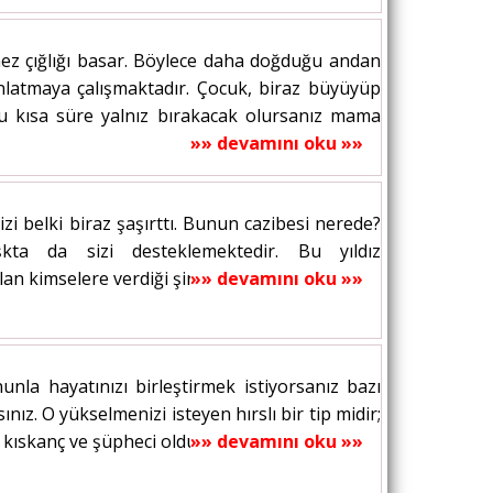
ez çığlığı basar. Böylece daha doğduğu andan
anlatmaya çalışmaktadır. Çocuk, biraz büyüyüp
u kısa süre yalnız bırakacak olursanız mama
»» devamını oku »»
izi belki biraz şaşırttı. Bunun cazibesi nerede?
kta da sizi desteklemektedir. Bu yıldız
 kimselere verdiği şirinlik, cana yakınlık,...
»» devamını oku »»
nla hayatınızı birleştirmek istiyorsanız bazı
nız. O yükselmenizi isteyen hırslı bir tip midir;
kıskanç ve şüpheci olduğunu bilin....
»» devamını oku »»