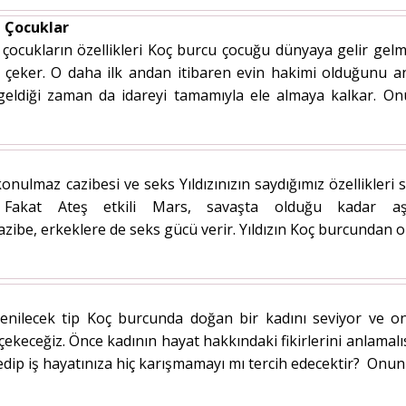
 Çocuklar
ocukların özellikleri Koç burcu çocuğu dünyaya gelir gelm
ne çeker. O daha ilk andan itibaren evin hakimi olduğunu 
eldiği zaman da idareyi tamamıyla ele almaya kalkar. On
nulmaz cazibesi ve seks Yıldızınızın saydığımız özellikleri s
iz. Fakat Ateş etkili Mars, savaşta olduğu kadar aş
zibe, erkeklere de seks gücü verir. Yıldızın Koç burcundan olan
enilecek tip Koç burcunda doğan bir kadını seviyor ve onu
çekeceğiz. Önce kadının hayat hakkındaki fikirlerini anlamalısı
edip iş hayatınıza hiç karışmamayı mı tercih edecektir? Onun 