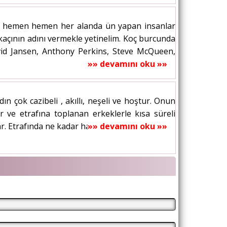
in hemen hemen her alanda ün yapan insanlar
rkaçının adını vermekle yetinelim. Koç burcunda
avid Jansen, Anthony Perkins, Steve McQueen,
»» devamını oku »»
 çok cazibeli , akıllı, neşeli ve hoştur. Onun
r ve etrafına toplanan erkeklerle kısa süreli
. Etrafında ne kadar hayranı olursa o...
»» devamını oku »»