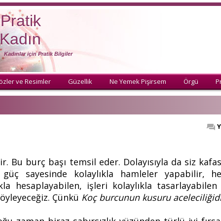
Pratik
Kadın
Kadınlar için Pratik Bilgiler
özler ve Resimler
Güzellik
Ne Yemek Pişirsem
Örgü
Pr
Y
ir. Bu burç başı temsil eder. Dolayısıyla da siz kafası
ve güç sayesinde kolaylıkla hamleler yapabilir, h
kla hesaplayabilen, işleri kolaylıkla tasarlayabilen
 söyleyeceğiz. Çünkü
Koç burcunun kusuru aceleciliğid