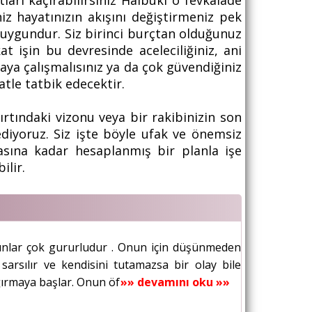
tları kaçırabilirsiniz Halbuki o fevkalade
iz hayatınızın akışını değiştirmeniz pek
a uygundur. Siz birinci burçtan olduğunuz
kat işin bu devresinde aceleciliğiniz, ani
maya çalışmalısınız ya da çok güvendiğiniz
katle tatbik edecektir.
ırtındaki vizonu veya bir rakibinizin son
diyoruz. Siz işte böyle ufak ve önemsiz
asına kadar hesaplanmış bir planla işe
ilir.
nlar çok gururludur . Onun için düşünmeden
e sarsılır ve kendisini tutamazsa bir olay bile
ğırmaya başlar. Onun öfkelenmesini tercih...
»» devamını oku »»