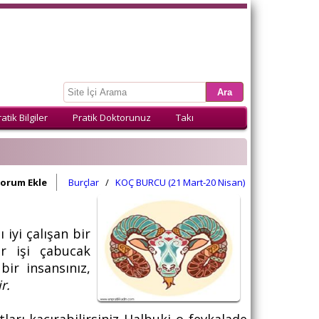
atik Bilgiler
Pratik Doktorunuz
Takı
orum Ekle
Burçlar
/
KOÇ BURCU (21 Mart-20 Nisan)
 iyi çalışan bir
er işi çabucak
 bir insansınız,
ir.