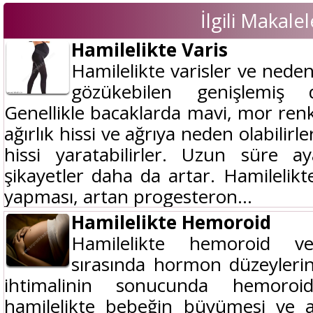
İlgili Makalel
Hamilelikte Varis
Hamilelikte varisler ve nedenl
gözükebilen genişlemiş da
Genellikle bacaklarda mavi, mor renk
ağırlık hissi ve ağrıya neden olabilirl
hissi yaratabilirler. Uzun süre a
şikayetler daha da artar. Hamileli
yapması, artan progesteron...
Hamilelikte Hemoroid
Hamilelikte hemoroid ve
sırasında hormon düzeylerin
ihtimalinin sonucunda hemoroidl
hamilelikte bebeğin büyümesi ve al