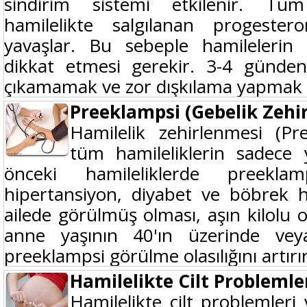
sindirim sistemi etkilenir. Tüm
hamilelikte salgılanan progeste
yavaşlar. Bu sebeple hamilelerin 
dikkat etmesi gerekir. 3-4 günden
çıkamamak ve zor dışkılama yapmak ka
Preeklampsi (Gebelik Zehi
Hamilelik zehirlenmesi (Pr
tüm hamileliklerin sadece 
önceki hamileliklerde preeklam
hipertansiyon, diyabet ve böbrek ha
ailede görülmüş olması, aşın kilolu o
anne yaşının 40'ın üzerinde vey
preeklampsi görülme olasılığını artırır.
Hamilelikte Cilt Problemle
Hamilelikte cilt problemleri