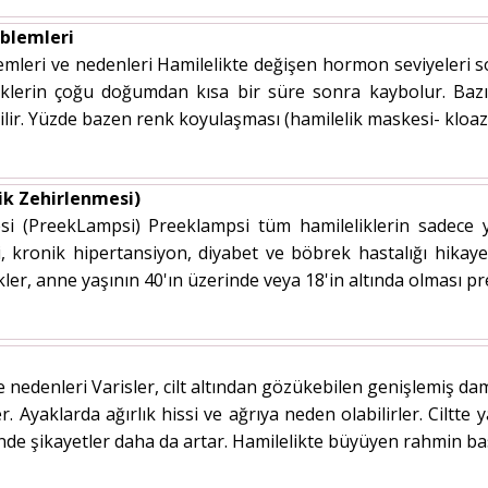
oblemleri
lemleri ve nedenleri Hamilelikte değişen hormon seviyeleri 
kliklerin çoğu doğumdan kısa bir süre sonra kaybolur. Baz
bilir. Yüzde bazen renk koyulaşması (hamilelik maskesi- kloaz
ik Zehirlenmesi)
si (PreekLampsi) Preeklampsi tüm hamileliklerin sadece y
, kronik hipertansiyon, diyabet ve böbrek hastalığı hikayes
ler, anne yaşının 40'ın üzerinde veya 18'in altında olması pree
e nedenleri Varisler, cilt altından gözükebilen genişlemiş dam
. Ayaklarda ağırlık hissi ve ağrıya neden olabilirler. Ciltte 
nde şikayetler daha da artar. Hamilelikte büyüyen rahmin ba