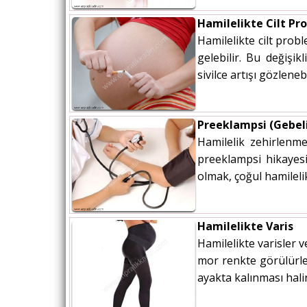
Hamilelikte Cilt Pr
Hamilelikte cilt prob
gelebilir. Bu değişi
sivilce artışı gözlene
Preeklampsi (Gebel
Hamilelik zehirlenme
preeklampsi hikayesi
olmak, çoğul hamilelik
Hamilelikte Varis
Hamilelikte varisler v
mor renkte görülürler
ayakta kalınması hali