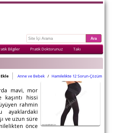
atik Bilgiler
Pratik Doktorunuz
Takı
Ekle
Anne ve Bebek
/
Hamilelikte 12 Sorun-Çözüm
larda mavi, mor
 kaşıntı hissi
 büyüyen rahmin
 ayaklardaki
ışı ve uzun süre
milelikten önce