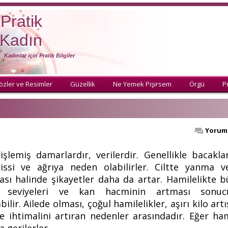
Pratik
Kadın
Kadınlar için Pratik Bilgiler
özler ve Resimler
Güzellik
Ne Yemek Pişirsem
Örgü
Pr
Yorum 
nişlemiş damarlardır, verilerdir. Genellikle bacak
issi ve ağrıya neden olabilirler. Ciltte yanma ve
ması halinde şikayetler daha da artar. Hamilelikte
 seviyeleri ve kan hacminin artması sonucu
ir. Ailede olması, çoğul hamilelikler, aşırı kilo art
 ihtimalini artıran nedenler arasındadır. Eğer ha