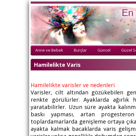
En 
Anne ve Bebek
Burçlar
Güncel
Güzel S
Hamilelikte Varis
Hamilelikte varisler ve nedenleri
Varisler, cilt altından gözükebilen ge
renkte görülürler. Ayaklarda ağırlık h
yaratabilirler. Uzun süre ayakta kalın
baskı yapması, artan progesteron
toplardamarlarda genişleme ortaya çıkabil
ayakta kalmak bacaklarda varis gelişme