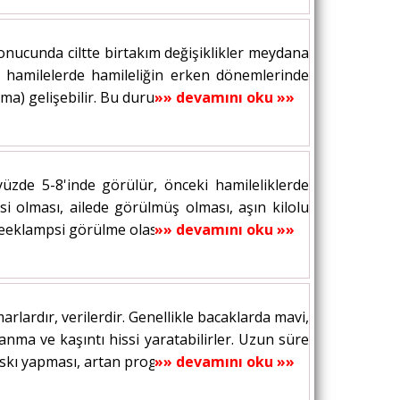
sonucunda ciltte birtakım değişiklikler meydana
ı hamilelerde hamileliğin erken dönemlerinde
ma) gelişebilir. Bu duruma koyu renk saçlı...
»» devamını oku »»
üzde 5-8'inde görülür, önceki hamileliklerde
i olması, ailede görülmüş olması, aşın kilolu
klampsi görülme olasılığını artırır....
»» devamını oku »»
arlardır, verilerdir. Genellikle bacaklarda mavi,
yanma ve kaşıntı hissi yaratabilirler. Uzun süre
skı yapması, artan progesteron...
»» devamını oku »»