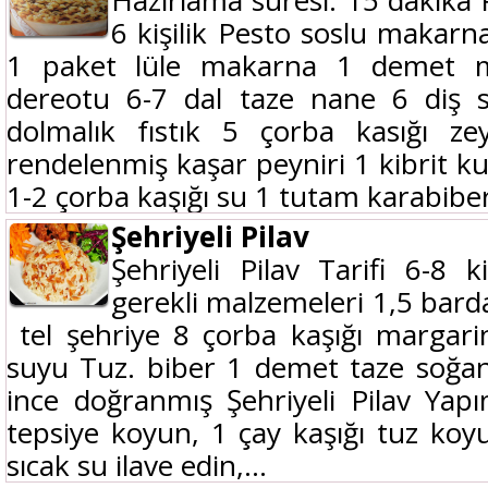
Hazırlama süresi: 15 dakika 
6 kişilik Pesto soslu makarn
1 paket lüle makarna 1 demet 
dereotu 6-7 dal taze nane 6 diş s
dolmalık fıstık 5 çorba kasığı ze
rendelenmiş kaşar peyniri 1 kibrit k
1-2 çorba kaşığı su 1 tutam karabiber
Şehriyeli Pilav
Şehriyeli Pilav Tarifi 6-8 ki
gerekli malzemeleri 1,5 bard
tel şehriye 8 çorba kaşığı margar
suyu Tuz. biber 1 demet taze soğan
ince doğranmış Şehriyeli Pilav Yapım
tepsiye koyun, 1 çay kaşığı tuz koy
sıcak su ilave edin,...