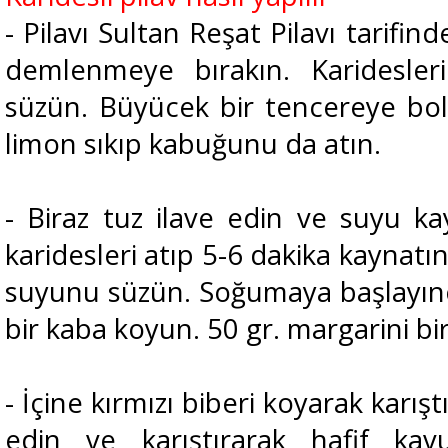
- Pilavı Sultan Reşat Pilavı tarifind
demlenmeye bırakın. Karidesler
süzün. Büyücek bir tencereye bol
limon sıkıp kabuğunu da atın.
- Biraz tuz ilave edin ve suyu k
karidesleri atıp 5-6 dakika kaynatın
suyunu süzün. Soğumaya başlayınca
bir kaba koyun. 50 gr. margarini bir
- İçine kırmızı biberi koyarak karışt
edin ve karıştırarak hafif kav