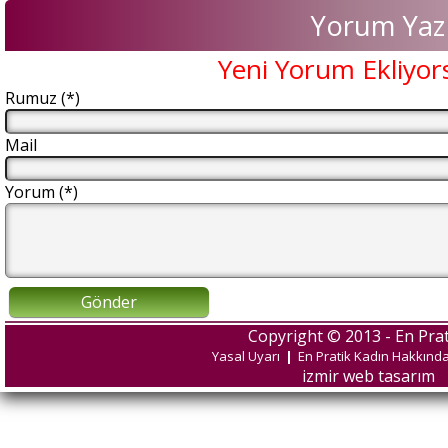
Yorum Yaz
Yeni Yorum Ekliyor
Rumuz (*)
Mail
Yorum (*)
Gönder
Copyright © 2013 - En Prat
Yasal Uyarı
|
En Pratik Kadın Hakkınd
izmir web tasarım