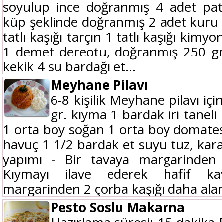
soyulup ince doğranmış 4 adet pat
küp şeklinde doğranmış 2 adet kuru
tatlı kaşığı tarçın 1 tatlı kaşığı kimyo
1 demet dereotu, doğranmış 250 gr.
kekik 4 su bardağı et...
Meyhane Pilavı
6-8 kişilik Meyhane pilavı iç
gr. kıyma 1 bardak iri tanel
1 orta boy soğan 1 orta boy domates 
havuç 1 1/2 bardak et suyu tuz, kar
yapımı - Bir tavaya margarinden
Kıymayı ilave ederek hafif ka
margarinden 2 çorba kaşığı daha alar
Pesto Soslu Makarna