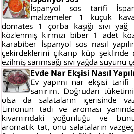
İspanyol sos tarifi İspa
malzemeler 1 küçük kav
domates 1 çorba kaşığı sıvı yağ
közlenmiş kırmızı biber 1 adet köz
karabiber İspanyol sos nasıl yapıl
çekirdeklerini çıkarıp küp şeklind
ezilmiş sarımsağı sıvı yağda suyunu ç
Evde Nar Ekşisi Nasıl Yapıl
Ev yapımı nar ekşisi tarifi
sanırım. Doğrudan tüketimi
olsa da salataların içerisinde vaz
Limonun tadı ve aroması yanında
kıvamındaki yoğunluğu ve bunun
aromatik tat, onu salataların vazgeçi