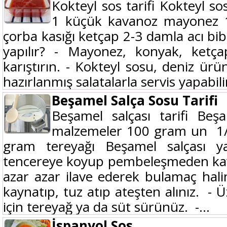
Kokteyl sos tarifi Kokteyl so
1 küçük kavanoz mayonez 1
çorba kasığı ketçap 2-3 damla acı bib
yapılır? - Mayonez, konyak, ketç
karıştırın. - Kokteyl sosu, deniz ürü
hazırlanmış salatalarla servis yapabilir
Beşamel Salça Sosu Tarifi
Beşamel salçası tarifi Beşa
malzemeler 100 gram un 1/2 
gram tereyağı Beşamel salçası y
tencereye koyup pembeleşmeden kavu
azar azar ilave ederek bulamaç halin
kaynatıp, tuz atıp ateşten alınız. -
için tereyağ ya da süt sürünüz. -...
İspanyol Sos