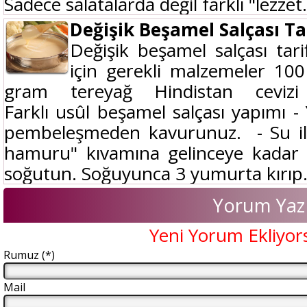
Sadece salatalarda değil farklı "lezzet.
Değişik Beşamel Salçası Tar
Değişik beşamel salçası tari
için gerekli malzemeler 10
gram tereyağ Hindistan ceviz
Farklı usûl beşamel salçası yapımı -
pembeleşmeden kavurunuz. - Su il
hamuru" kıvamına gelinceye kadar p
soğutun. Soğuyunca 3 yumurta kırıp.
Yorum Yaz
Yeni Yorum Ekliyor
Rumuz (*)
Mail