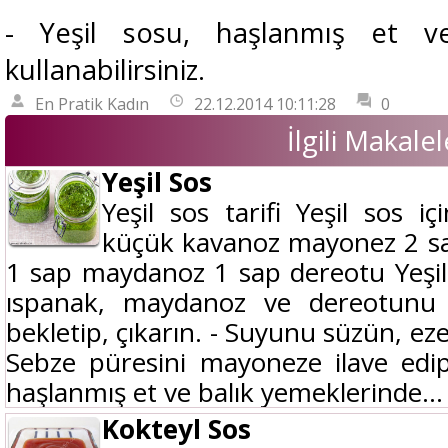
- Yeşil sosu, haşlanmış et v
kullanabilirsiniz.
En Pratik Kadın
22.12.2014 10:11:28
0
İlgili Makalel
Yeşil Sos
Yeşil sos tarifi Yeşil sos i
küçük kavanoz mayonez 2 sa
1 sap maydanoz 1 sap dereotu Yeşil s
ıspanak, maydanoz ve dereotunu
bekletip, çıkarın. - Suyunu süzün, eze
Sebze püresini mayoneze ilave edip k
haşlanmış et ve balık yemeklerinde...
Kokteyl Sos