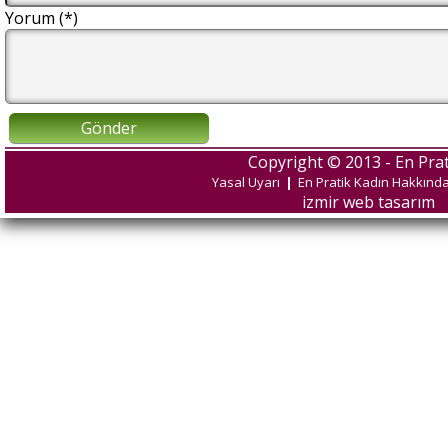
Yorum (*)
Gönder
Copyright © 2013 - En Prat
Yasal Uyarı
|
En Pratik Kadın Hakkınd
izmir web tasarım