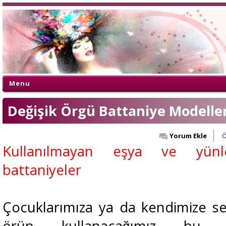
Menu
Değişik Örgü Battaniye Modeller
Yorum Ekle
Ö
Kullanılmayan eşya ve yünl
battaniyeler
Çocuklarımıza ya da kendimize s
örüp kullanacağımız bu g