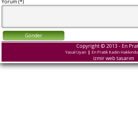
Yorum (*)
Gönder
Copyright © 2013 - En Prat
Yasal Uyarı
|
En Pratik Kadın Hakkınd
izmir web tasarım