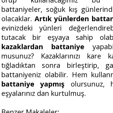
battaniyeler, soğuk kış günlerin
olacaklar.
Artık yünlerden batta
evinizdeki yünleri değerlendir
tutacak bir eşyaya sahip olabi
kazaklardan battaniye
yapabil
musunuz? Kazaklarınızı kare ka
tığladıktan sonra birleştirip, g
battaniyeniz olabilir. Hem kulla
battaniye yapmış
olursunuz,
eşyalarınız dan kurtulmuş.
Benzer Makaleler: