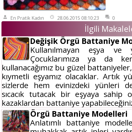
En Pratik Kadın
28.06.2015 08:10:23
0
İlgili Makalel
Değişik Örgü Battaniye Mo
Kullanılmayan eşya ve y
Çocuklarımıza ya da ke
kullanacağımız bu güzel battaniyeler
kıymetli eşyamız olacaklar. Artık 
sizlerde hem evinizdeki yünleri d
sıcacık tutacak bir eşyaya sahip ola
kazaklardan battaniye yapabileceğinizi
Örgü Battaniye Modelleri
Anlatımlı battaniye modell
muhakkak artık ipleri vardır