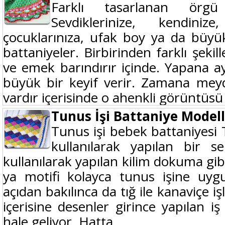
Farklı tasarlanan örgü
Sevdiklerinize, kendini
çocuklarınıza, ufak boy ya da büyü
battaniyeler. Birbirinden farklı şeki
ve emek barındırır içinde. Yapana ay
büyük bir keyif verir. Zamana mey
vardır içerisinde o ahenkli görüntüsü a
Tunus İşi Battaniye Modell
Tunus işi bebek battaniyesi 
kullanılarak yapılan bir 
kullanılarak yapılan kilim dokuma gibi
ya motifi kolayca tunus işine uygul
açıdan bakılınca da tığ ile kanaviçe işl
içerisine desenler girince yapılan i
hale geliyor. Hatta...