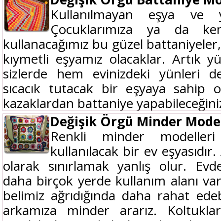
Kullanılmayan eşya ve y
Çocuklarımıza ya da ke
kullanacağımız bu güzel battaniyeler
kıymetli eşyamız olacaklar. Artık 
sizlerde hem evinizdeki yünleri d
sıcacık tutacak bir eşyaya sahip ola
kazaklardan battaniye yapabileceğinizi
Değişik Örgü Minder Model
Renkli minder modelle
kullanılacak bir ev eşyasıdır
olarak sınırlamak yanlış olur. Evd
daha birçok yerde kullanım alanı var
belimiz ağrıdığında daha rahat ed
arkamıza minder ararız. Koltukla