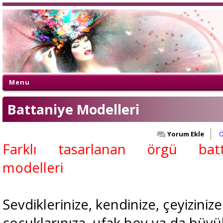
Menu
Battaniye Modelleri
Yorum Ekle
Ö
Farklı tasarlanan örgü batt
modelleri
Sevdiklerinize, kendinize, çeyiziniz
çocuklarınıza, ufak boy ya da büyü