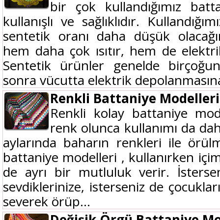
bir çok kullandığımız bat
kullanışlı ve sağlıklıdır. Kullandığı
sentetik oranı daha düşük olacağı
hem daha çok ısıtır, hem de elekt
Sentetik ürünler genelde birçoğun
sonra vücutta elektrik depolanmasına
Renkli Battaniye Modelleri
Renkli kolay battaniye mode
renk olunca kullanımı da daha
aylarında baharın renkleri ile örü
battaniye modelleri , kullanırken içimiz
de ayrı bir mutluluk verir. İstersen
sevdiklerinize, isterseniz de çocukla
severek örüp...
Değişik Örgü Battaniye Mo