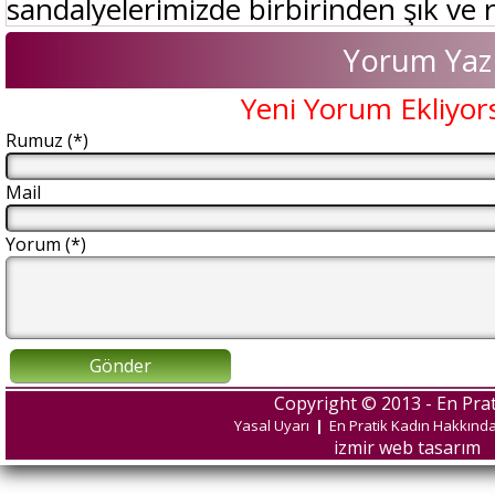
sandalyelerimizde birbirinden şık ve re
Yorum Yaz
Yeni Yorum Ekliyor
Rumuz (*)
Mail
Yorum (*)
Gönder
Copyright © 2013 - En Prat
Yasal Uyarı
|
En Pratik Kadın Hakkınd
izmir web tasarım