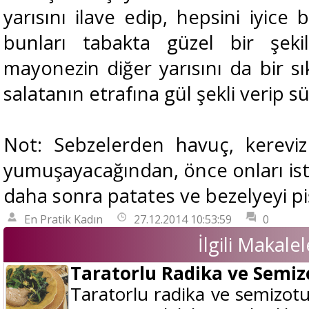
yarısını ilave edip, hepsini iyice b
bunları tabakta güzel bir şeki
mayonezin diğer yarısını da bir s
salatanın etrafına gül şekli verip sü
Not: Sebzelerden havuç, kerevi
yumuşayacağından, önce onları iste
daha sonra patates ve bezelyeyi piş
En Pratik Kadın
27.12.2014 10:53:59
0
İlgili Makalel
Taratorlu Radika ve Semiz
Taratorlu radika ve semizotu 