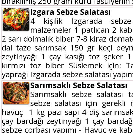
bırakılmış 250 gram kuru fasulyenin 
Izgara Sebze Salatası
4 kişilik Izgarada sebze
malzemeler 1 patlıcan 2 kaba
2 sarı dolmalık biber 7-8 kiraz domat
dal taze sarımsak 150 gr keçi peyn
zeytinyağı 1 çay kasığı toz şeker 1
kırmızı toz biber Süslemek için: 
yaprağı Izgarada sebze salatası yapımı
Sarımsaklı Sebze Salatası
Sarımsaklı sebze salatası ta
sebze salatası için gerekl
havuç 1 kg pazı sapı 4 diş sarıms
çay bardağı zeytinyağı 1 çay bardağı
sebze çorbası yapımı - Havuç ve kaba