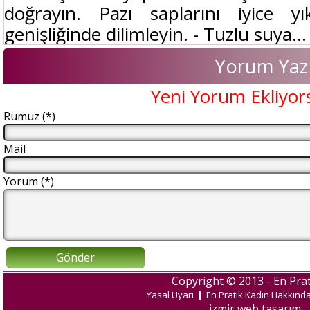
doğrayın. Pazı saplarını iyice 
genişliğinde dilimleyin. - Tuzlu suya...
Yorum Yaz
Yeni Yorum Ekliyor
Rumuz (*)
Mail
Yorum (*)
Gönder
Copyright © 2013 - En Prat
Yasal Uyarı
|
En Pratik Kadın Hakkınd
izmir web tasarım