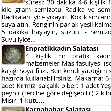
süresi: 30 dakika 4-6 kişilik
kilo gram semizotu Radika ve semi
Radikaları iyice yıkayın. Kök kısımlar
suya atın. Renginin parlak yeşil kalma
5 dakika haşlayın, süzün. - Semizotl
Suyu iyice...
Enpratikkadın Salatası
4 kişilik En pratik kadın
malzemeler Maş fasulyesi (so
kaşığı Soya filizi: Ben kendi yaptığım 
hazırda kullanabilirsiniz. Makarna: 
adet Kırmızı salçalık biber: 1 adet Yeş
peynir (tercihe göre değişebilir) 2 k
Mısır: 1 kutu...
Karnabahar Salatası