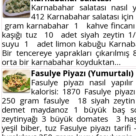
Karnabahar salatası nasıl y
412 Karnabahar salatası için
gram karnabahar 1 kahve fincanı z
kaşığı tuz 10 adet siyah zeytin 1
suyu 1 adet limon kabuğu Karnabah
Bir tencereye yaprakları çıkarılmı
orta bir karnabahar koyduktan...
Fasulye Piyazı (Yumurtalı)
Fasulye piyazı nasıl yapıl
kalorisi: 1870 Fasulye piyaz
250 gram fasulye 18 siyah zeyti
demet maydanoz 1 büyük baş s
zeytinyağı 3 büyük domates 3 ha
yeşil biber, tuz Fasulye piyazı tarif