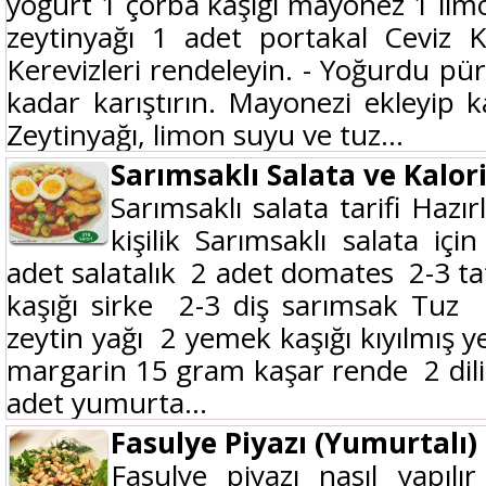
yoğurt 1 çorba kaşığı mayonez 1 lim
zeytinyağı 1 adet portakal Ceviz Ker
Kerevizleri rendeleyin. - Yoğurdu pü
kadar karıştırın. Mayonezi ekleyip 
Zeytinyağı, limon suyu ve tuz...
Sarımsaklı Salata ve Kalori
Sarımsaklı salata tarifi Hazı
kişilik Sarımsaklı salata iç
adet salatalık 2 adet domates 2-3 ta
kaşığı sirke 2-3 diş sarımsak Tuz 
zeytin yağı 2 yemek kaşığı kıyılmış 
margarin 15 gram kaşar rende 2 dil
adet yumurta...
Fasulye Piyazı (Yumurtalı)
Fasulye piyazı nasıl yapıl