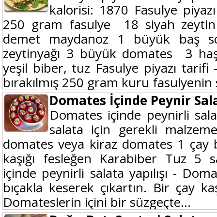
kalorisi: 1870 Fasulye piyaz
250 gram fasulye 18 siyah zeyti
demet maydanoz 1 büyük baş s
zeytinyağı 3 büyük domates 3 ha
yeşil biber, tuz Fasulye piyazı tarif
bırakılmış 250 gram kuru fasulyenin 
Domates İçinde Peynir Sal
Domates içinde peynirli salata
salata için gerekli malzem
domates veya kiraz domates 1 çay b
kaşığı fesleğen Karabiber Tuz 5
içinde peynirli salata yapılışı - Do
bıçakla keserek çıkartın. Bir çay kaşı
Domateslerin içini bir süzgeçte...