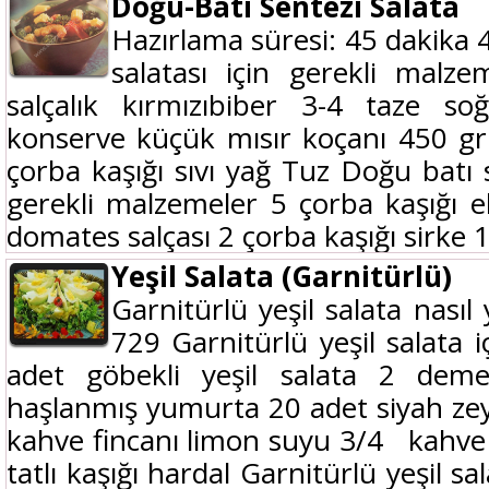
Doğu-Batı Sentezi Salata
Hazırlama süresi: 45 dakika 4
salatası için gerekli malz
salçalık kırmızıbiber 3-4 taze 
konserve küçük mısır koçanı 450 g
çorba kaşığı sıvı yağ Tuz Doğu batı s
gerekli malzemeler 5 çorba kaşığı 
domates salçası 2 çorba kaşığı sirke 1.
Yeşil Salata (Garnitürlü)
Garnitürlü yeşil salata nasıl 
729 Garnitürlü yeşil salata 
adet göbekli yeşil salata 2 dem
haşlanmış yumurta 20 adet siyah ze
kahve fincanı limon suyu 3/4 kahve f
tatlı kaşığı hardal Garnitürlü yeşil s