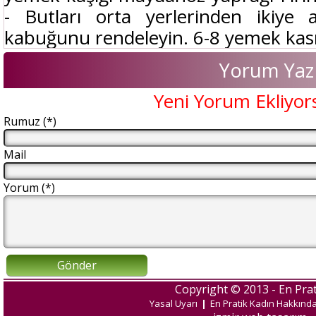
- Butları orta yerlerinden ikiye 
kabuğunu rendeleyin. 6-8 yemek kasığ
Yorum Yaz
Yeni Yorum Ekliyor
Rumuz (*)
Mail
Yorum (*)
Gönder
Copyright © 2013 - En Prat
Yasal Uyarı
|
En Pratik Kadın Hakkınd