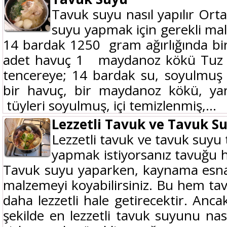
Tavuk suyu nasıl yapılır Ort
suyu yapmak için gerekli m
14 bardak 1250 gram ağırlığında b
adet havuç 1 maydanoz kökü Tuz Ta
tencereye; 14 bardak su, soyulmuş 
bir havuç, bir maydanoz kökü, yar
tüyleri soyulmuş, içi temizlenmiş,...
Lezzetli Tavuk ve Tavuk S
Lezzetli tavuk ve tavuk suyu
yapmak istiyorsanız tavuğu 
Tavuk suyu yaparken, kaynama esnas
malzemeyi koyabilirsiniz. Bu hem t
daha lezzetli hale getirecektir. Anc
şekilde en lezzetli tavuk suyunu nası