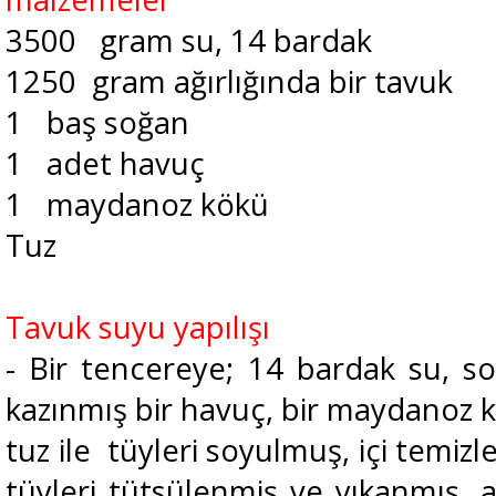
3500 gram su, 14 bardak
1250 gram ağırlığında bir tavuk
1 baş soğan
1 adet havuç
1 maydanoz kökü
Tuz
Tavuk suyu yapılışı
- Bir tencereye; 14 bardak su, s
kazınmış bir havuç, bir maydanoz k
tuz ile tüyleri soyulmuş, içi temizl
tüyleri tütsülenmiş ve yıkanmış, 