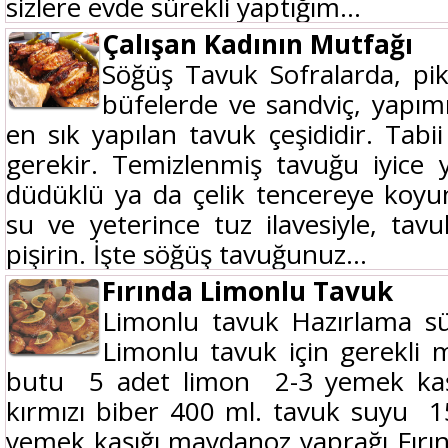
sizlere evde sürekli yaptığım...
Çalışan Kadının Mutfağı
Söğüş Tavuk Sofralarda, pik
büfelerde ve sandviç, yapımın
en sık yapılan tavuk çeşididir. Tabi
gerekir. Temizlenmiş tavuğu iyice 
düdüklü ya da çelik tencereye koyu
su ve yeterince tuz ilavesiyle, ta
pişirin. İşte söğüş tavuğunuz...
Fırında Limonlu Tavuk
Limonlu tavuk Hazırlama sür
Limonlu tavuk için gerekli 
butu 5 adet limon 2-3 yemek kaş
kırmızı biber 400 ml. tavuk suyu 
yemek kaşığı maydanoz yaprağı Fırı