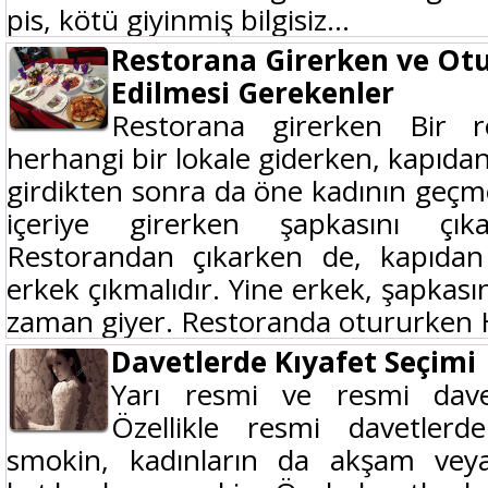
pis, kötü giyinmiş bilgisiz...
Restorana Girerken ve Ot
Edilmesi Gerekenler
Restorana girerken Bir r
herhangi bir lokale giderken, kapıda
girdikten sonra da öne kadının geçme
içeriye girerken şapkasını çık
Restorandan çıkarken de, kapıda
erkek çıkmalıdır. Yine erkek, şapkası
zaman giyer. Restoranda otururken H
Davetlerde Kıyafet Seçimi
Yarı resmi ve resmi davet
Özellikle resmi davetlerd
smokin, kadınların da akşam veya