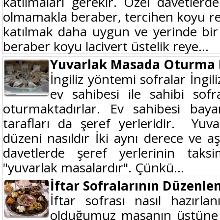
katılmaları gerekir. Özel davetlerd
olmamakla beraber, tercihen koyu ren
katılmak daha uygun ve yerinde bir
beraber koyu lacivert üstelik reye...
Yuvarlak Masada Oturma 
İngiliz yöntemi sofralar İngil
ev sahibesi ile sahibi sofr
oturmaktadırlar. Ev sahibesi baya
tarafları da şeref yerleridir. Yu
düzeni nasıldır İki aynı derece ve 
davetlerde şeref yerlerinin taksi
"yuvarlak masalardır". Çünkü...
İftar Sofralarının Düzenle
İftar sofrası nasıl hazırlan
olduğumuz masanın üstüne 