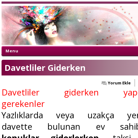
Menu
Davetliler Giderken
Yorum Ekle
Davetliler giderken yapı
gerekenler
Yazlıklarda veya uzakça yer
davette bulunan ev sahibe
konuklar giderlerken
, taksi