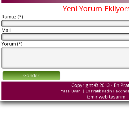
Yeni Yorum Ekliyor
Rumuz (*)
Mail
Yorum (*)
Gönder
Copyright © 2013 - En Prat
Yasal Uyarı
|
En Pratik Kadın Hakkınd
izmir web tasarım