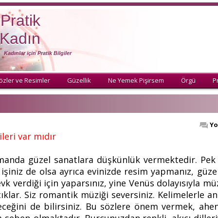
Pratik
Kadın
Kadınlar için Pratik Bilgiler
özler ve Resimler
Güzellik
Ne Yemek Pişirsem
Örgü
Pr
Yo
leri var mıdır
 zamanda güzel sanatlara düşkünlük vermektedir. Pe
r işiniz de olsa ayrıca evinizde resim yapmanız, güze
evk verdiği için yaparsınız, yine Venüs dolayısıyla müz
 açıklar. Siz romantik müziği seversiniz. Kelimelerle 
eceğini de bilirsiniz. Bu sözlere önem vermek, ahenk