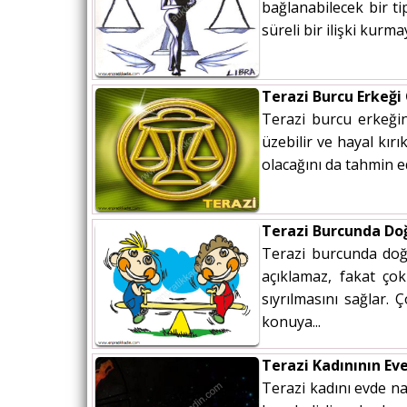
bağlanabilecek bir t
süreli bir ilişki kur
Terazi Burcu Erkeği
Terazi burcu erkeğin
üzebilir ve hayal kır
olacağını da tahmin ede
Terazi Burcunda Do
Terazi burcunda doğa
açıklamaz, fakat ço
sıyrılmasını sağlar. 
konuya...
Terazi Kadınının Eve 
Terazi kadını evde na