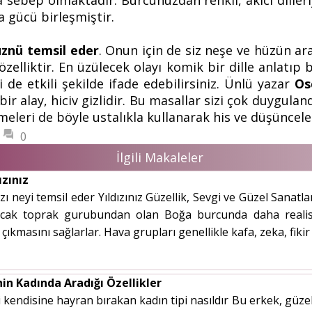
ebep olmaktadır. Burcunuzdan renkli, akıcı dilleriy
a gücü birleşmiştir.
üznü temsil eder
. Onun için de siz neşe ve hüzün ar
zelliktir. En üzülecek olayı komik bir dille anlatıp
 de etkili şekilde ifade edebilirsiniz. Ünlü yazar
Os
 bir alay, hiciv gizlidir. Bu masallar sizi çok duygu
meleri de böyle ustalıkla kullanarak his ve düşünceleri
0
İlgili Makaleler
ızınız
ı neyi temsil eder Yıldızınız Güzellik, Sevgi ve Güzel Sanatla
ncak toprak gurubundan olan Boğa burcunda daha realist
a çıkmasını sağlarlar. Hava grupları genellikle kafa, zeka, fikir
in Kadında Aradığı Özellikler
 kendisine hayran bırakan kadın tipi nasıldır Bu erkek, güze