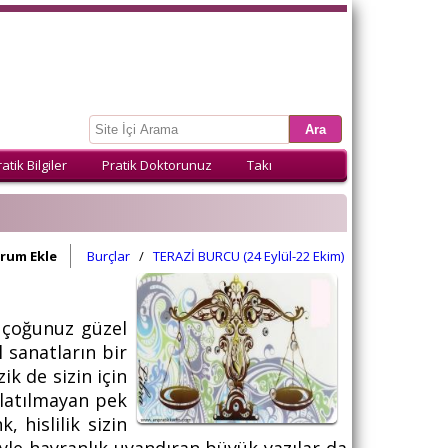
atik Bilgiler
Pratik Doktorunuz
Takı
rum Ekle
Burçlar
/
TERAZİ BURCU (24 Eylül-22 Ekim)
k çoğunuz güzel
l sanatların bir
ik de sizin için
anlatılmayan pek
, hislilik sizin