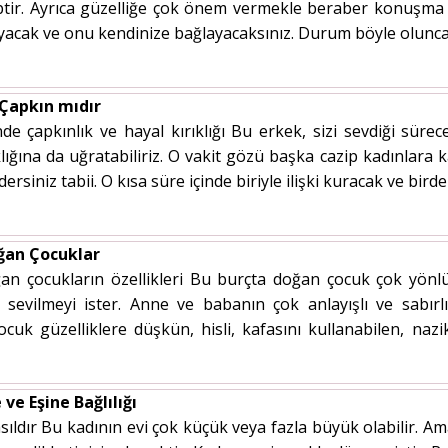
iptir. Ayrıca güzelliğe çok önem vermekle beraber konuşma v
mayacak ve onu kendinize bağlayacaksınız. Durum böyle olunca 
 Çapkın mıdır
de çapkınlık ve hayal kırıklığı Bu erkek, sizi sevdiği sür
ıklığına da uğratabiliriz. O vakit gözü başka cazip kadınlara
rsiniz tabii. O kısa süre içinde biriyle ilişki kuracak ve birde
ğan Çocuklar
n çocukların özellikleri Bu burçta doğan çocuk çok yönlü 
k sevilmeyi ister. Anne ve babanın çok anlayışlı ve sabı
Çocuk güzelliklere düşkün, hisli, kafasını kullanabilen, nazi
ve Eşine Bağlılığı
sıldır Bu kadının evi çok küçük veya fazla büyük olabilir. 