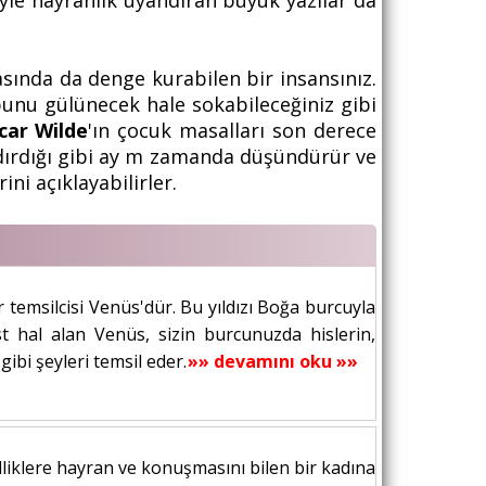
le hayranlık uyandıran büyük yazılar da
asında da denge kurabilen bir insansınız.
 bunu gülünecek hale sokabileceğiniz gibi
car Wilde
'ın çocuk masalları son derece
landırdığı gibi ay m zamanda düşündürür ve
ni açıklayabilirler.
r temsilcisi Venüs'dür. Bu yıldızı Boğa burcuyla
 hal alan Venüs, sizin burcunuzda hislerin,
 gibi şeyleri temsil eder. Venüs de...
»» devamını oku »»
lliklere hayran ve konuşmasını bilen bir kadına