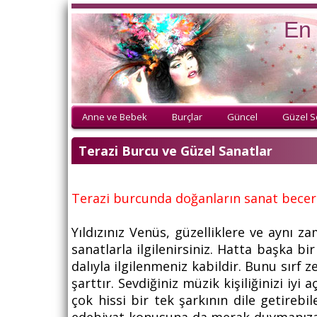
En 
Anne ve Bebek
Burçlar
Güncel
Güzel S
Terazi Burcu ve Güzel Sanatlar
Terazi burcunda doğanların sanat beceri
Yıldızınız Venüs, güzelliklere ve aynı
sanatlarla ilgilenirsiniz. Hatta başka bi
dalıyla ilgilenmeniz kabildir. Bunu sırf z
şarttır. Sevdiğiniz müzik kişiliğinizi iyi
çok hissi bir tek şarkının dile getirebil