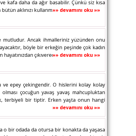
e kafa daha da ağır basabilir. Çünkü siz kısa
bütün aklınızı kullanmanız gerekecektir....
»» devamını oku »»
ece mutludur. Ancak ihmalleriniz yüzünden onu
 kayacaktır, böyle bir erkeğin peşinde çok kadın
n hayatınızdan çıkıverecektir. Siz...
»» devamını oku »»
ve epey çekingendir. O hislerini kolay kolay
rlı olması çocuğun yavaş yavaş mahcupluktan
k, terbiyeli bir tiptir. Erken yaşta onun hangi
»» devamını oku »»
Ama o bir odada da otursa bir konakta da yaşasa