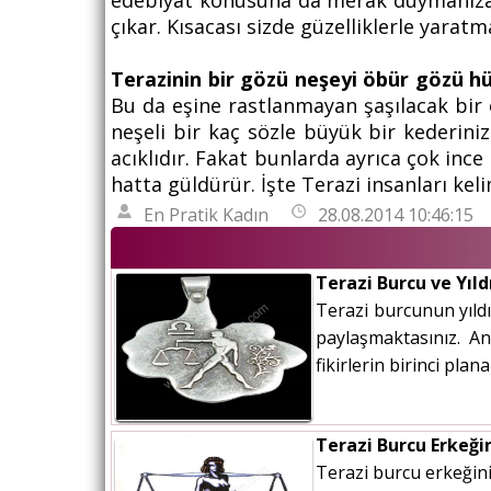
edebiyat konusuna da merak duymanıza s
çıkar. Kısacası sizde güzelliklerle yaratm
Terazinin bir gözü neşeyi öbür gözü h
Bu da eşine rastlanmayan şaşılacak bir ö
neşeli bir kaç sözle büyük bir kederinizi
acıklıdır. Fakat bunlarda ayrıca çok ince
hatta güldürür. İşte Terazi insanları keli
En Pratik Kadın
28.08.2014 10:46:15
Terazi Burcu ve Yıld
Terazi burcunun yıldız
paylaşmaktasınız. A
fikirlerin birinci plan
Terazi Burcu Erkeğin
Terazi burcu erkeğini