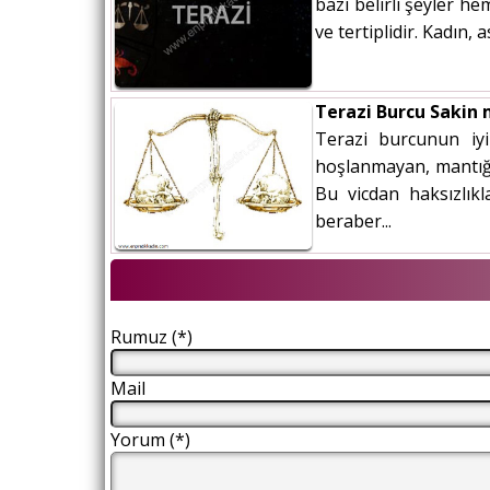
bazı belirli şeyler he
ve tertiplidir. Kadın,
Terazi Burcu Sakin 
Terazi burcunun iyi
hoşlanmayan, mantığın
Bu vicdan haksızlık
beraber...
Rumuz (*)
Mail
Yorum (*)