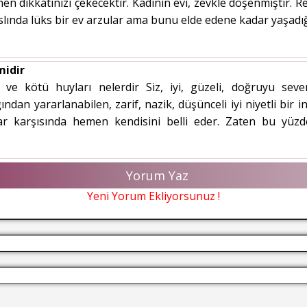
men dikkatinizi çekecektir. Kadının evi, zevkle döşenmiştir. Re
 aslında lüks bir ev arzular ama bunu elde edene kadar yaşadığı
midir
 ve kötü huyları nelerdir Siz, iyi, güzeli, doğruyu seve
dan yararlanabilen, zarif, nazik, düşünceli iyi niyetli bir in
lar karşısında hemen kendisini belli eder. Zaten bu yüz
Yorum Yaz
Yeni Yorum Ekliyorsunuz !