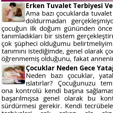
Erken Tuvalet Terbiyesi 
Ama bazı çocuklarda tuvalet 
doldurmadan gerçekleşmi
çocuğun ilk doğum gününden önce t
tanımladıkları bir sistem gerçekleşt
çok şüpheci olduğumu belirtmeliyim. 
tanımını istediğimde, genel olarak ço
öğrenmemiş olduğunu, fakat annenin
Çocuklar Neden Gece Yatağı
Neden bazı çocuklar, yatakl
ıslatırlar? Çocuğunuzu temi
ona kontrolü kendi başına sağlamas
başarılmışsa genel olarak bu kont
sürdürmesi gerekir. Kendi tecrübel