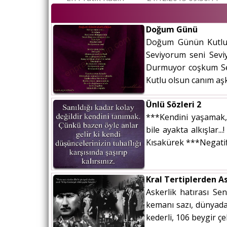
Doğum Günü
Doğum Günün Kutlu O
Seviyorum seni Sevi
Durmuyor coşkum Sev
Kutlu olsun canım aşk
Ünlü Sözleri 2
***Kendini yaşamak, 
bile ayakta alkışlar.
Kısakürek ***Negatif 
Kral Tertiplerden As
Askerlik hatırası Se
kemanı sazı, dünyadak
kederli, 106 beygir ç