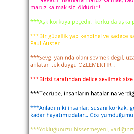
***Negatif insanlara maruz kalmak, radya
maruz kalmak sizi öldürür.!
***Aşk korkuya peçedir, korku da aşka p
***Bir güzellik yap kendine! ve sadece s
Paul Auster
***Sevgi yanında olanı sevmek değil, uza
anlatan tek duygu ÖZLEMEKTİR...
***Birisi tarafından delice sevilmek size
***Tecrübe, insanların hatalarına verdi
***Anladım ki insanlar; susanı korkak, gö
kadar hayatımızdalar... Göz yumduğumuz
***Yokluğunuzu hissetmeyeni, varlığını