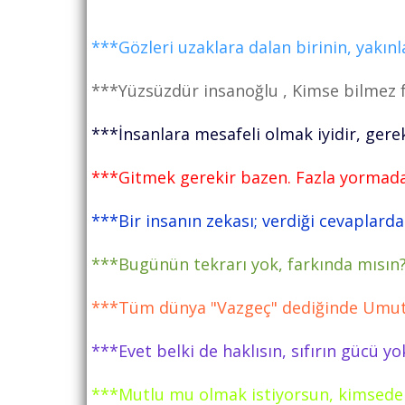
***Gözleri uzaklara dalan birinin, yakın
***Yüzsüzdür insanoğlu , Kimse bilmez f
***İnsanlara mesafeli olmak iyidir, gerek
***Gitmek gerekir bazen. Fazla yormada
***Bir insanın zekası; verdiği cevaplarda
***Bugünün tekrarı yok, farkında mısın
***Tüm dünya "Vazgeç" dediğinde Umut f
***Evet belki de haklısın, sıfırın gücü 
***Mutlu mu olmak istiyorsun, kimsede