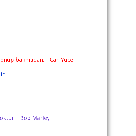
 dönüp bakmadan... Can Yücel
ein
e yoktur! Bob Marley