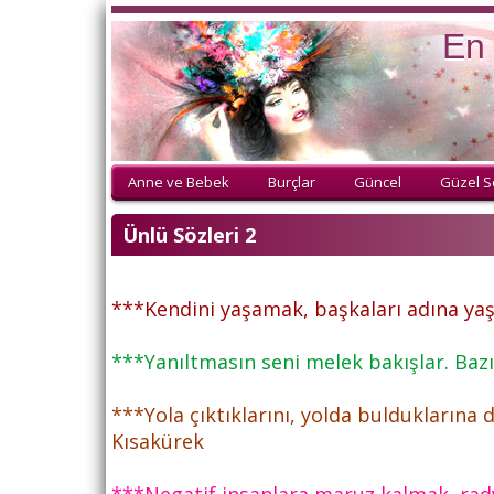
En 
Anne ve Bebek
Burçlar
Güncel
Güzel S
Ünlü Sözleri 2
***Kendini yaşamak, başkaları adına ya
***Yanıltmasın seni melek bakışlar. Bazıla
***Yola çıktıklarını, yolda buldukların
Kısakürek