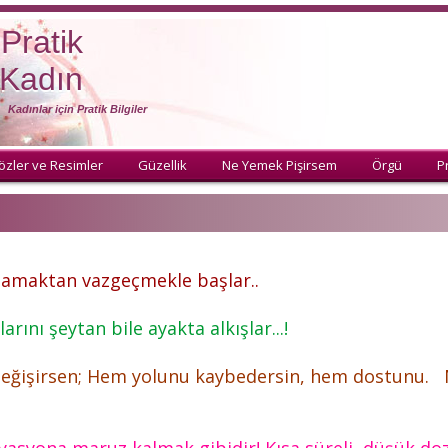
Pratik
Kadın
Kadınlar için Pratik Bilgiler
özler ve Resimler
Güzellik
Ne Yemek Pişirsem
Örgü
Pr
şamaktan vazgeçmekle başlar..
rını şeytan bile ayakta alkışlar...!
a değişirsen; Hem yolunu kaybedersin, hem dostunu. 