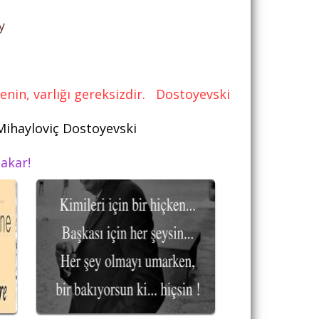
y
yenin, varlığı gereksizdir. Dostoyevski
 Mihayloviç Dostoyevski
akar!