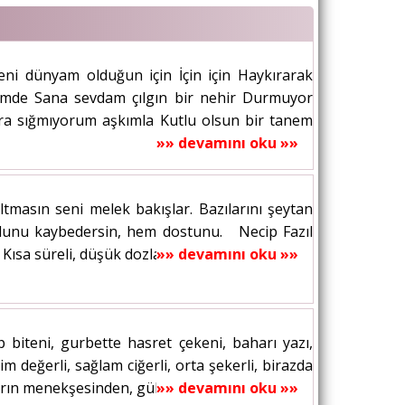
ni dünyam olduğun için İçin için Haykırarak
çimde Sana sevdam çılgın bir nehir Durmuyor
a sığmıyorum aşkımla Kutlu olsun bir tanem
»» devamını oku »»
masın seni melek bakışlar. Bazılarını şeytan
m yolunu kaybedersin, hem dostunu. Necip Fazıl
a süreli, düşük dozlara dayanabilirsiniz.....
»» devamını oku »»
p biteni, gurbette hasret çekeni, baharı yazı,
m değerli, sağlam ciğerli, orta şekerli, birazda
arın menekşesinden, gül suyu...
»» devamını oku »»