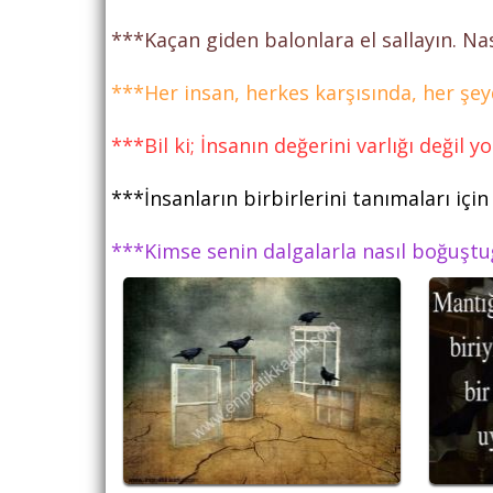
***Kaçan giden balonlara el sallayın. Na
***Her insan, herkes karşısında, her ş
***Bil ki; İnsanın değerini varlığı değil
***İnsanların birbirlerini tanımaları iç
***Kimse senin dalgalarla nasıl boğuşt