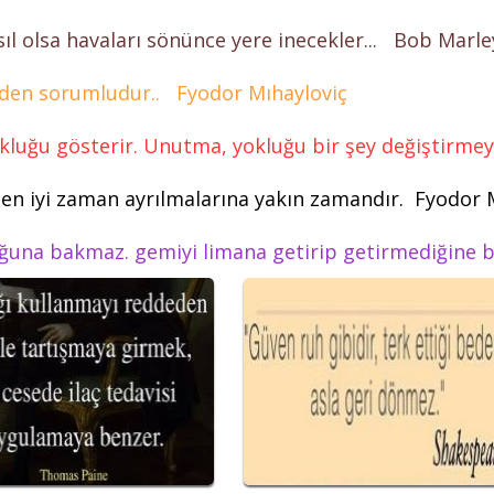
sıl olsa havaları sönünce yere inecekler... Bob Marle
eyden sorumludur.. Fyodor Mıhayloviç
 yokluğu gösterir. Unutma, yokluğu bir şey değiştirme
in en iyi zaman ayrılmalarına yakın zamandır. Fyodor
uğuna bakmaz. gemiyi limana getirip getirmediğine b