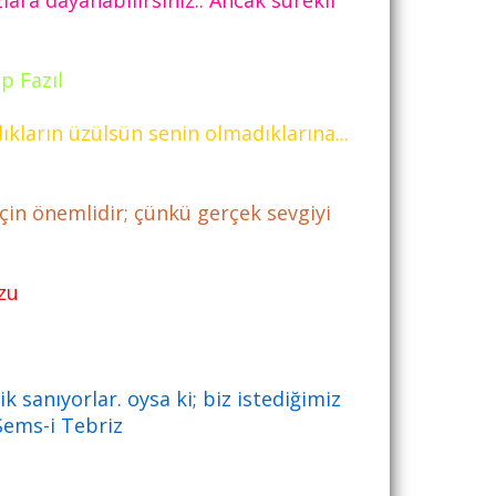
ara dayanabilirsiniz.. Ancak sürekli
p Fazıl
dıkların üzülsün senin olmadıklarına...
çin önemlidir; çünkü gerçek sevgiyi
Tzu
 sanıyorlar. oysa ki; biz istediğimiz
Şems-i Tebriz