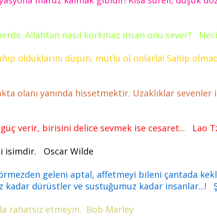
syona maruz kalmak gibidir! Kısa süreli, düşük dozl
erde. Allahtan nasıl korkmaz insan onu sever? Neci
ahip olduklarını düşün, mutlu ol onlarla! Sahip olma
kta olanı yanında hissetmektir. Uzaklıklar sevenler i
 güç verir, birisini delice sevmek ise cesaret... Lao 
ği isimdir. Oscar Wilde
rmezden geleni aptal, affetmeyi bileni çantada keklik
 kadar dürüstler ve sustuğumuz kadar insanlar...! 
zla rahatsız etmeyin. Bob Marley