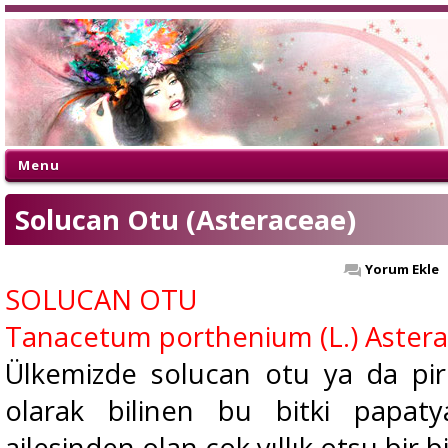
Menu
Solucan Otu (Asteraceae)
Yorum Ekle
SOLUCAN OTU
Tanacetum porthenium (L.) Aster
Ülkemizde solucan otu ya da pi
olarak bilinen bu bitki papatya
ailesinden olan çok yıllık otsu bir bi