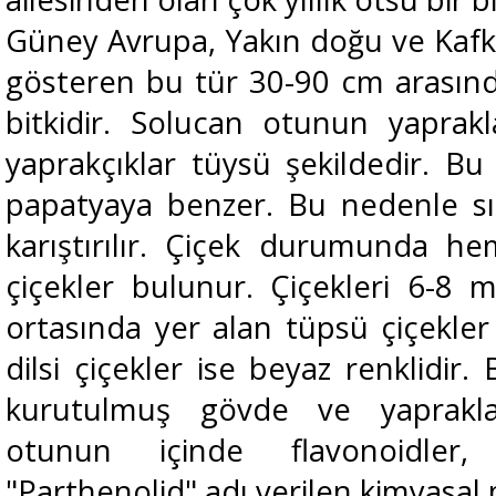
Güney Avrupa, Yakın doğu ve Kaf
gösteren bu tür 30-90 cm arasında
bitkidir. Solucan otunun yaprakl
yaprakçıklar tüysü şekildedir. B
papatyaya benzer. Bu nedenle sık
karıştırılır. Çiçek durumunda h
çiçekler bulunur. Çiçekleri
6-8 m
ortasında yer alan tüpsü çiçekler
dilsi çiçekler ise beyaz renklidir. 
kurutulmuş gövde ve
yaprakl
otunun içinde flavonoidler,
"Parthenolid" adı verilen kimyasal