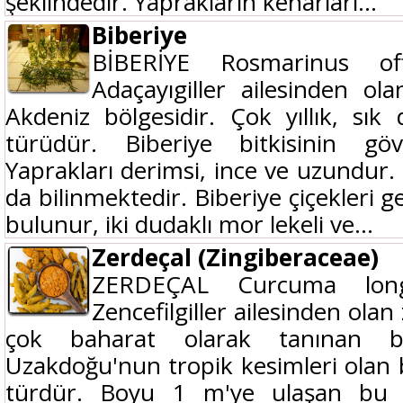
şeklindedir. Yaprakların kenarları...
Biberiye
BİBERİYE Rosmarinus offi
Adaçayıgiller ailesinden ol
Akdeniz bölgesidir. Çok yıllık, sık 
türüdür. Biberiye bitkisinin gö
Yaprakları derimsi, ince ve uzundur.
da bilinmektedir. Biberiye çiçekleri ge
bulunur, iki dudaklı mor lekeli ve...
Zerdeçal (Zingiberaceae)
ZERDEÇAL Curcuma longa
Zencefilgiller ailesinden ola
çok baharat olarak tanınan bir
Uzakdoğu'nun tropik kesimleri olan b
türdür. Boyu 1 m'ye ulaşan bu b