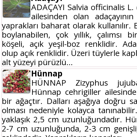
ADAÇAYI Salvia officinalis L. 
ailesinden olan adaçayını
yaprakları baharat olarak kullanılır.
boylanabilen, çok yıllık, çalımsı bi
köşeli, açık yeşil-boz renklidir. Ad
olup açık renklidir. Üzeri tüylerle kap
alt yüzeyi pürüzlü...
Hünnap
HÜNNAP Zizyphus jujuba
Hünnap cehrigiller ailesind
bir ağaçtır. Dalları aşağıya doğru s
olması nedeniyle kolayca tanınabilir.
yaklaşık 2,5 cm uzunluğundadır. Hü
2-7 cm uzunluğunda, 2-3 cm genişli