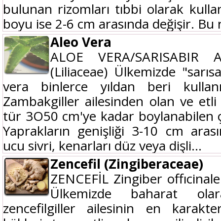
bulunan rizomları tıbbi olarak kullan
boyu ise 2-6 cm arasında değişir. Bu r
Aleo Vera
ALOE VERA/SARISABIR A
(Liliaceae) Ülkemizde "sarıs
vera binlerce yıldan beri kullanı
Zambakgiller ailesinden olan ve etli
tür 3O50 cm'ye kadar boylanabilen ço
Yaprakların genişliği 3-10 cm arası
ucu sivri, kenarları düz veya dişli...
Zencefil (Zingiberaceae)
ZENCEFİL Zingiber offıcinale
Ülkemizde baharat olar
zencefilgiller ailesinin en karakte