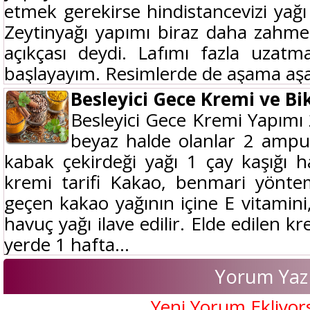
etmek gerekirse hindistancevizi yağı
Zeytinyağı yapımı biraz daha zahm
açıkçası deydi. Lafımı fazla uza
başlayayım. Resimlerde de aşama aşa
Besleyici Gece Kremi ve Bi
Besleyici Gece Kremi Yapımı 
beyaz halde olanlar 2 ampul
kabak çekirdeği yağı 1 çay kaşığı h
kremi tarifi Kakao, benmari yöntemi 
geçen kakao yağının içine E vitamini
havuç yağı ilave edilir. Elde edilen k
yerde 1 hafta...
Yorum Yaz
Yeni Yorum Ekliyor